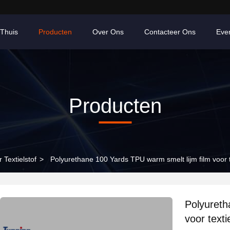
Thuis
Producten
Over Ons
Contacteer Ons
Eve
Producten
 Textielstof
>
Polyurethane 100 Yards TPU warm smelt lijm film voor t
Polyureth
voor texti