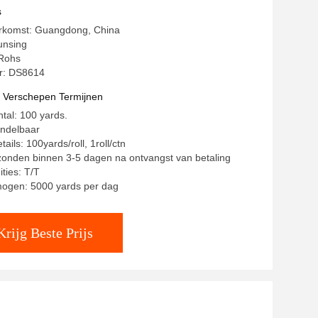
s
erkomst: Guangdong, China
unsing
 Rohs
: DS8614
t Verschepen Termijnen
ntal: 100 yards.
andelbaar
ails: 100yards/roll, 1roll/ctn
rzonden binnen 3-5 dagen na ontvangst van betaling
ties: T/T
mogen: 5000 yards per dag
Krijg Beste Prijs