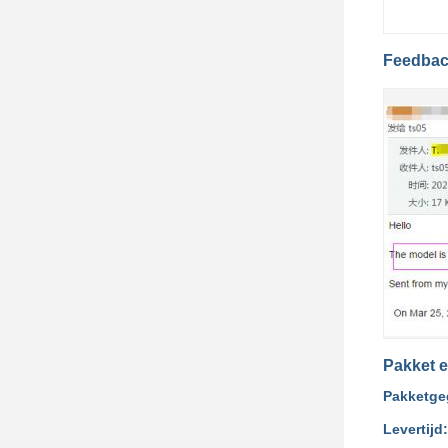
Feedbac
Pakket e
Pakketge
Levertijd: