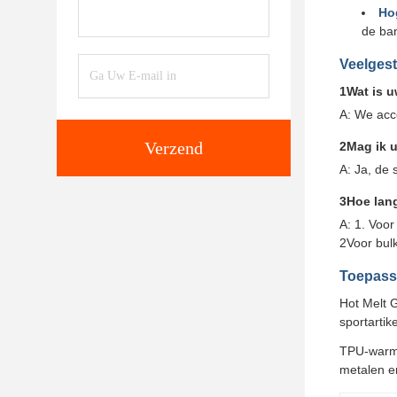
Hog
de ban
Veelgest
1Wat is 
A: We acc
Verzend
2Mag ik 
A: Ja, de 
3Hoe lang
A: 1. Voo
2Voor bulk
Toepass
Hot Melt 
sportartik
TPU-warmsm
metalen e