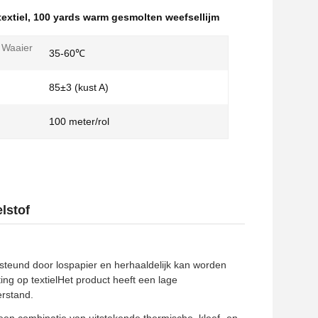
textiel
,
100 yards warm gesmolten weefsellijm
 Waaier
35-60℃
85±3 (kust A)
100 meter/rol
lstof
rsteund door lospapier en herhaaldelijk kan worden
ng op textielHet product heeft een lage
rstand.