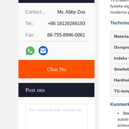
TPU-warmsm
fysieke e
Contacten:
Ms. Abby Zou
moderne p
Technis
Tel.:
+86 18126266193
Fax:
86-755-8996-0061
Materia
Oorspro
Indeks 
Chat Nu
Smelteb
Hardhe
Post ons
TG-tem
Kenmer
Ste
subst
scheur