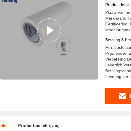
Productdetail
Plaats van h
Merknaam: T
Certificering:
Modelnummer
Betaling & he
Min. bestelaa
Prijs: onderh
Verpakking Det
Levertijd: Ve
Betalingscondi
Levering ver
ails
Productomschrijving