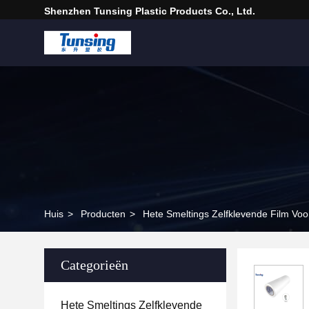
Shenzhen Tunsing Plastic Products Co., Ltd.
Huis
>
Producten
>
Hete Smeltings Zelfklevende Film Voor
Categorieën
Hete Smeltings Zelfklevende