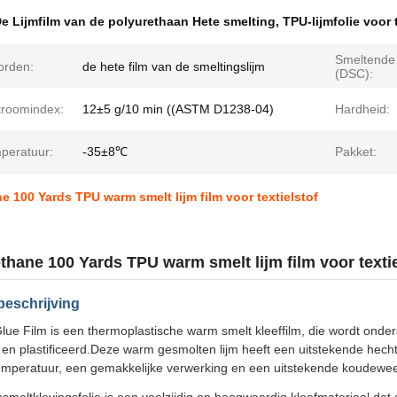
e Lijmfilm van de polyurethaan Hete smelting
,
TPU-lijmfolie voor 
Smeltende
orden:
de hete film van de smeltingslijm
(DSC):
troomindex:
12±5 g/10 min ((ASTM D1238-04)
Hardheid:
peratuur:
-35±8℃
Pakket:
e 100 Yards TPU warm smelt lijm film voor textielstof
thane 100 Yards TPU warm smelt lijm film voor textie
beschrijving
lue Film is een thermoplastische warm smelt kleeffilm, die wordt onde
n plastificeerd.Deze warm gesmolten lijm heeft een uitstekende hechti
emperatuur, een gemakkelijke verwerking en een uitstekende koudewee