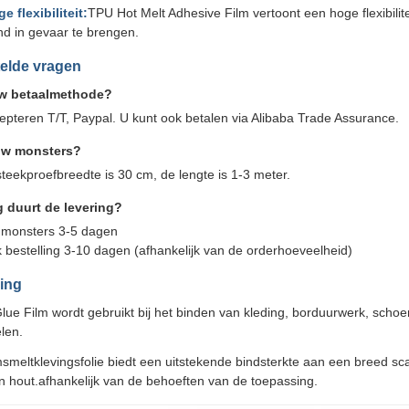
e flexibiliteit:
TPU Hot Melt Adhesive Film vertoont een hoge flexibilite
d in gevaar te brengen.
elde vragen
uw betaalmethode?
epteren T/T, Paypal. U kunt ook betalen via Alibaba Trade Assurance.
uw monsters?
steekproefbreedte is 30 cm, de lengte is 1-3 meter.
 duurt de levering?
r monsters 3-5 dagen
 bestelling 3-10 dagen (afhankelijk van de orderhoeveelheid)
ing
Glue Film wordt gebruikt bij het binden van kleding, borduurwerk, sch
elen.
eltklevingsfolie biedt een uitstekende bindsterkte aan een breed scal
n hout.afhankelijk van de behoeften van de toepassing.