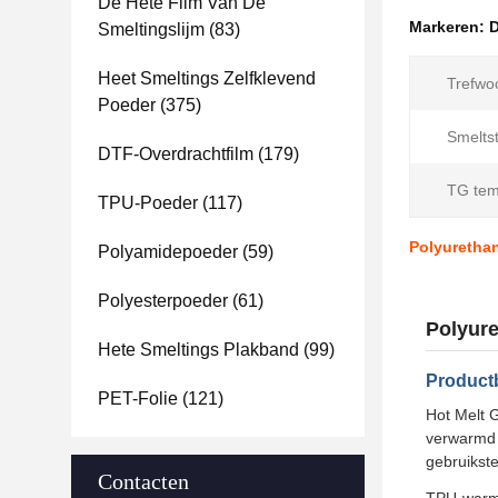
De Hete Film Van De
Markeren:
D
Smeltingslijm
(83)
Heet Smeltings Zelfklevend
Trefwo
Poeder
(375)
Smelts
DTF-Overdrachtfilm
(179)
TG tem
TPU-Poeder
(117)
Polyurethan
Polyamidepoeder
(59)
Polyesterpoeder
(61)
Polyure
Hete Smeltings Plakband
(99)
Product
PET-Folie
(121)
Hot Melt G
verwarmd e
gebruikst
Contacten