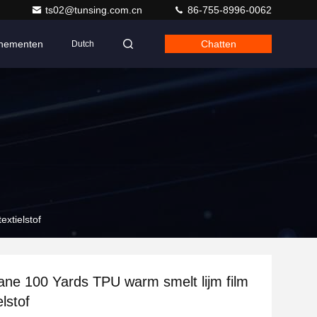
ts02@tunsing.com.cn
86-755-8996-0062
nementen
Chatten
Dutch
extielstof
ane 100 Yards TPU warm smelt lijm film
elstof