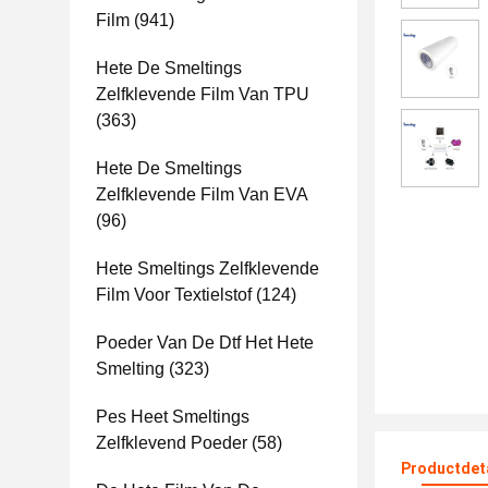
Film
(941)
Hete De Smeltings
Zelfklevende Film Van TPU
(363)
Hete De Smeltings
Zelfklevende Film Van EVA
(96)
Hete Smeltings Zelfklevende
Film Voor Textielstof
(124)
Poeder Van De Dtf Het Hete
Smelting
(323)
Pes Heet Smeltings
Zelfklevend Poeder
(58)
Productdet