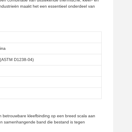
een combinatie van uitstekende thermische, kleef- en
industrieën maakt het een essentieel onderdeel van
ina
((ASTM D1238-04)
n betrouwbare kleefbinding op een breed scala aan
 een samenhangende band die bestand is tegen