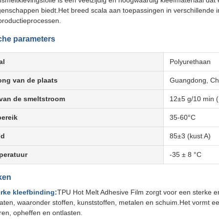
eltklevingsfolie is een veelzijdig en hoogwaardig kleefmateriaal dat 
igenschappen biedt.Het breed scala aan toepassingen in verschillende 
roductieprocessen.
che parameters
al
Polyurethaan
ng van de plaats
Guangdong, Ch
van de smeltstroom
12±5 g/10 min 
ereik
35-60°C
id
85±3 (kust A)
peratuur
-35 ± 8 °C
ken
rke kleefbinding:
TPU Hot Melt Adhesive Film zorgt voor een sterke e
raten, waaronder stoffen, kunststoffen, metalen en schuim.Het vormt
en, opheffen en ontlasten.