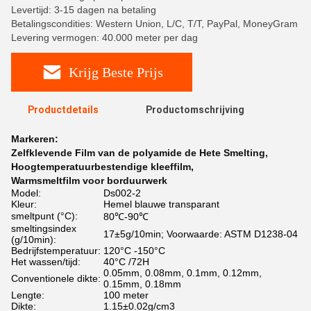
Levertijd: 3-15 dagen na betaling
Betalingscondities: Western Union, L/C, T/T, PayPal, MoneyGram
Levering vermogen: 40.000 meter per dag
Krijg Beste Prijs
Productdetails
Productomschrijving
Markeren:
Zelfklevende Film van de polyamide de Hete Smelting
,
Hoogtemperatuurbestendige kleeffilm
,
Warmsmeltfilm voor borduurwerk
Model:
Ds002-2
Kleur:
Hemel blauwe transparant
smeltpunt (°C):
80℃-90℃
smeltingsindex
17±5g/10min; Voorwaarde: ASTM D1238-04
(g/10min):
Bedrijfstemperatuur:
120°C -150°C
Het wassen/tijd:
40°C /72H
0.05mm, 0.08mm, 0.1mm, 0.12mm,
Conventionele dikte:
0.15mm, 0.18mm
Lengte:
100 meter
Dikte:
1.15±0.02g/cm3