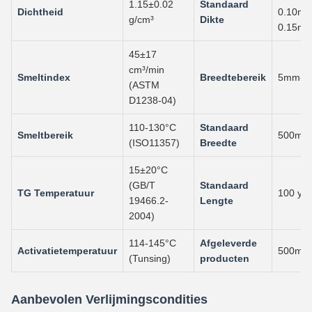
1.15±0.02
Standaard
Dichtheid
0.10mm
g/cm³
Dikte
0.15m
45±17
cm³/min
Smeltindex
Breedtebereik
5mm-1
(ASTM
D1238-04)
110-130°C
Standaard
Smeltbereik
500mm
(ISO11357)
Breedte
15±20°C
(GB/T
Standaard
TG Temperatuur
100 yar
19466.2-
Lengte
2004)
114-145°C
Afgeleverde
Activatietemperatuur
500mm*
(Tunsing)
producten
Aanbevolen Verlijmingscondities