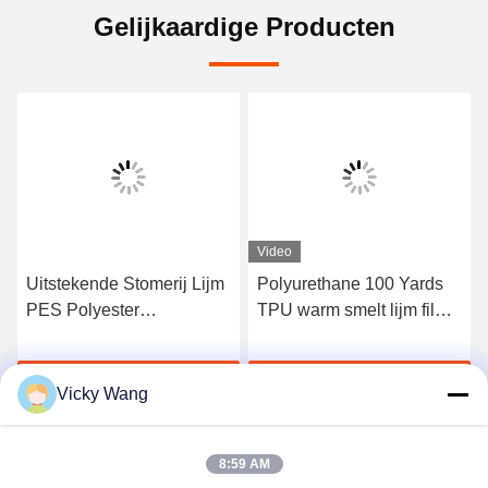
Gelijkaardige Producten
Video
Uitstekende Stomerij Lijm
Polyurethane 100 Yards
PES Polyester
TPU warm smelt lijm film
Smeltlijmfilm voor PVC
voor textielstof
Krijg Beste Prijs
Krijg Beste Prijs
Vicky Wang
8:59 AM