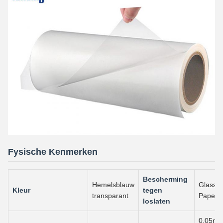
Fysische Kenmerken
Bescherming
Hemelsblauw
Glassin
Kleur
tegen
transparant
Paper
loslaten
0.05mm