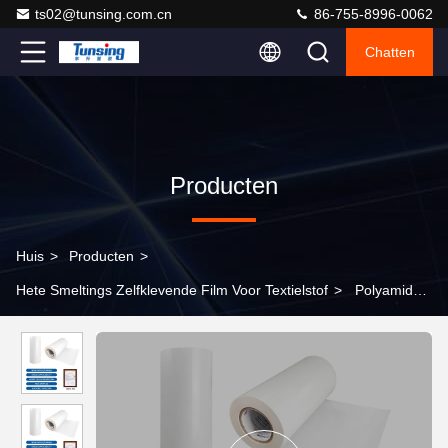
ts02@tunsing.com.cn
86-755-8996-0062
Chatten
Producten
Huis
>
Producten
>
Hete Smeltings Zelfklevende Film Voor Textielstof
>
Polyamide
Hot Melt Adhesive Film DS002-2 Voor Textielstof 90°C
Hittebestendig Polyamide Voor Borduurwerk