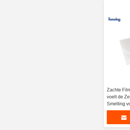
Zachte Fil
voelt de Z
Smelting v