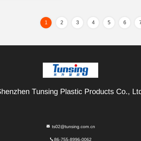
1
2
3
4
5
6
henzhen Tunsing Plastic Products Co., Lt
ts02@tunsing.com.cn
86-755-8996-0062