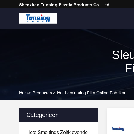
Shenzhen Tunsing Plastic Products Co., Ltd.
Sle
F
Huis
>
Producten
>
Hot Laminating Film Online Fabrikant
Categorieën
Hete Smeltings Zelfklevende