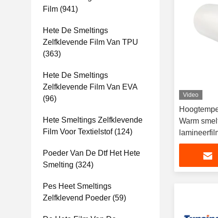
Film
(941)
Hete De Smeltings
Zelfklevende Film Van TPU
(363)
Hete De Smeltings
Zelfklevende Film Van EVA
Video
(96)
Hoogtempe
Hete Smeltings Zelfklevende
Warm smelt
Film Voor Textielstof
(124)
lamineerfi
Poeder Van De Dtf Het Hete
Smelting
(324)
Pes Heet Smeltings
Zelfklevend Poeder
(59)