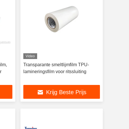
Video
ilm,
Transparante smeltlijmfilm TPU-
r
lamineringsfilm voor ritssluiting
Krijg Beste Prijs