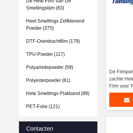
De Hete Film Van De
Smeltingslijm
(83)
Heet Smeltings Zelfklevend
Poeder
(375)
DTF-Overdrachtfilm
(179)
TPU-Poeder
(117)
Polyamidepoeder
(59)
De Filmpol
zachte Het
Polyesterpoeder
(61)
Film voor T
Hete Smeltings Plakband
(99)
PET-Folie
(121)
Contacten