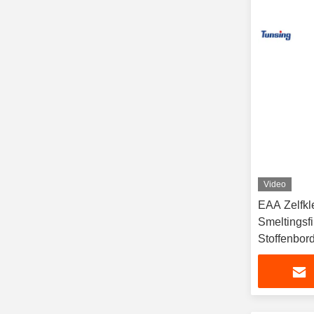
Video
EAA Zelfkl
Smeltingsf
Stoffenbor