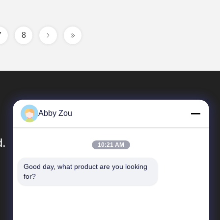
7
8
Abby Zou
d.
10:21 AM
Good day, what product are you looking 
Snelkoppelingen
for?
Bedrijfprofiel
Fabrieksreis