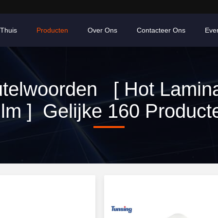
Thuis
Producten
Over Ons
Contacteer Ons
Eve
utelwoorden [ Hot Lamina
ilm ] Gelijke 160 Product