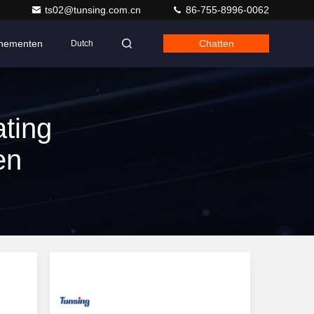
ts02@tunsing.com.cn
86-755-8996-0062
nementen
Chatten
Dutch
ting
en