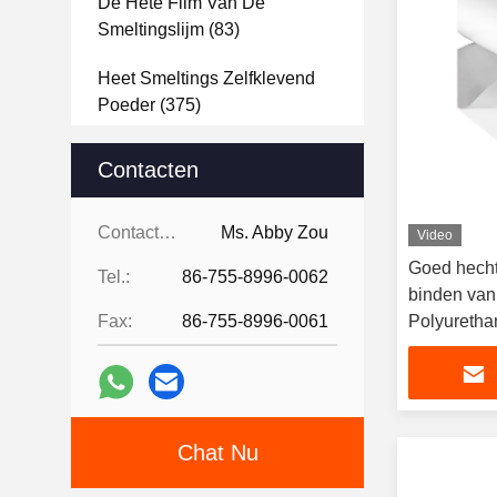
De Hete Film Van De
Smeltingslijm
(83)
Heet Smeltings Zelfklevend
Poeder
(375)
DTF-Overdrachtfilm
(179)
Contacten
TPU-Poeder
(117)
Contacten:
Ms. Abby Zou
Video
Polyamidepoeder
(59)
Goed hecht
Tel.:
86-755-8996-0062
binden van
Polyesterpoeder
(61)
Fax:
86-755-8996-0061
Polyuretha
Gule
Hete Smeltings Plakband
(99)
PET-Folie
(121)
Chat Nu