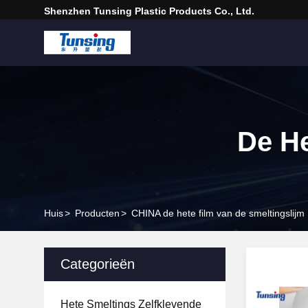
Shenzhen Tunsing Plastic Products Co., Ltd.
De He
Huis
>
Producten
>
CHINA de hete film van de smeltingslijm
Categorieën
Hete Smeltings Zelfklevende