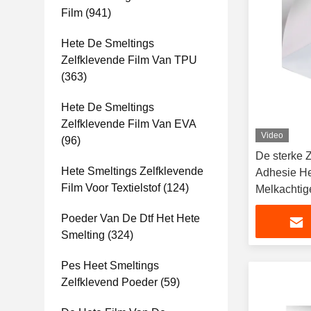
Film
(941)
Hete De Smeltings
Zelfklevende Film Van TPU
(363)
Hete De Smeltings
Zelfklevende Film Van EVA
Video
(96)
De sterke 
Hete Smeltings Zelfklevende
Adhesie He
Film Voor Textielstof
(124)
Melkachtig
pvc
Poeder Van De Dtf Het Hete
Smelting
(324)
Pes Heet Smeltings
Zelfklevend Poeder
(59)