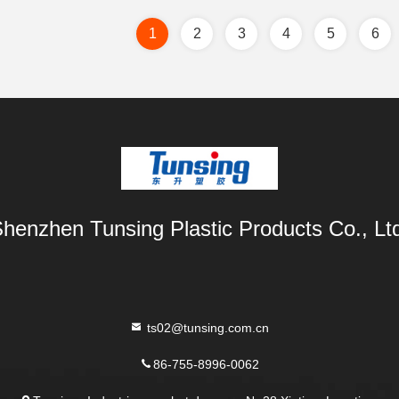
1
2
3
4
5
6
henzhen Tunsing Plastic Products Co., Lt
ts02@tunsing.com.cn
86-755-8996-0062