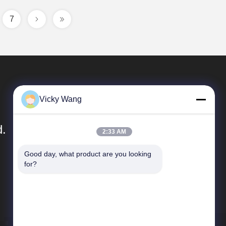
7
Vicky Wang
d.
2:33 AM
Good day, what product are you looking 
Snelkoppelingen
for?
Bedrijfprofiel
Fabrieksreis
Kwaliteitscontrole