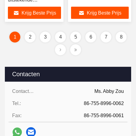
verwerkbaarheid bij lage
Krijg Beste Prijs
Krijg Beste Prijs
temperaturen en
uitstekende hechting
aan textiel voor DTF-
toepassingen
1
2
3
4
5
6
7
8
Contacten
Contacten:
Ms. Abby Zou
Tel.:
86-755-8996-0062
Fax:
86-755-8996-0061