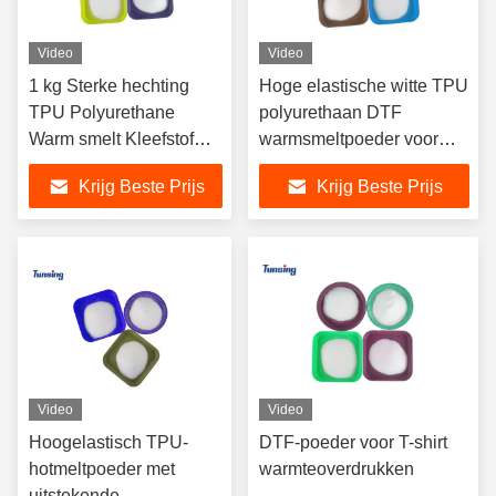
Video
Video
1 kg Sterke hechting
Hoge elastische witte TPU
TPU Polyurethane
polyurethaan DTF
Warm smelt Kleefstof
warmsmeltpoeder voor
poeder wit voor Dtf
warmteoverdracht
Krijg Beste Prijs
Krijg Beste Prijs
progress
Video
Video
Hoogelastisch TPU-
DTF-poeder voor T-shirt
hotmeltpoeder met
warmteoverdrukken
uitstekende