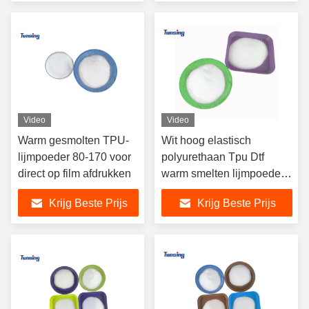
Video
Video
Warm gesmolten TPU-
Wit hoog elastisch
lijmpoeder 80-170 voor
polyurethaan Tpu Dtf
direct op film afdrukken
warm smelten lijmpoeder
voor Dtf progressie
Krijg Beste Prijs
Krijg Beste Prijs