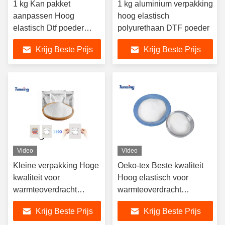
1 kg Kan pakket
1 kg aluminium verpakking
aanpassen Hoog
hoog elastisch
elastisch Dtf poeder
polyurethaan DTF poeder
Warm smelten poeder
Krijg Beste Prijs
Krijg Beste Prijs
Kleefmiddel voor
warmteoverdracht
Video
Video
Kleine verpakking Hoge
Oeko-tex Beste kwaliteit
kwaliteit voor
Hoog elastisch voor
warmteoverdracht
warmteoverdracht
Polyurethane Dtf warm
Polyurethane Tpu Hot Melt
Krijg Beste Prijs
Krijg Beste Prijs
smelt poeder lijm
Kleefpoeder