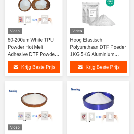
Video
Video
80-200um White TPU
Hoog Elastisch
Powder Hot Melt
Polyurethaan DTF Poeder
Adhesive DTF Powder
1KG 5KG Aluminium
For DTF Printer
Verpakking
Krijg Beste Prijs
Krijg Beste Prijs
Video