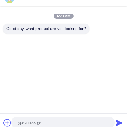
6:23 AM
Good day, what product are you looking for?
Shenzhen Tunsing Plastic Products Co., Ltd.
ts02@tunsing.com.cn
86-755-8996-0062
Tunsings Industriezone, het dorp van Nr 28 Xiatian,
Longtian-straat, Pingshan-District, Shenzhen-Stad, de
Provincie van Guangdong, China
De Goede Kwaliteit van China Hete Smeltings Zelfklevende
Film Leverancier. Copyright © 2018-2026 Shenzhen Tunsing
Plastic Products Co., Ltd. . Alle rechten voorbehoudena.