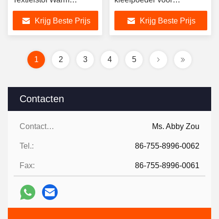
smelten Kleeffilm Voor
warmteoverdruk
Krijg Beste Prijs
Krijg Beste Prijs
borduurplaster
1
2
3
4
5
Contacten
Contacten:
Ms. Abby Zou
Tel.:
86-755-8996-0062
Fax:
86-755-8996-0061