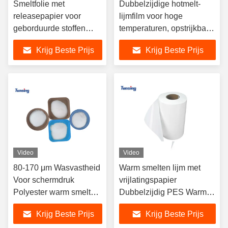
Smeltfolie met
Dubbelzijdige hotmelt-
releasepapier voor
lijmfilm voor hoge
geborduurde stoffen
temperaturen, opstrijkbare
patches, hittebestendige
geborduurde stoffen
Krijg Beste Prijs
Krijg Beste Prijs
smeltlijmfolie voor het
patches, breedtebereik 5
verlijmen op hoeden
mm - 1580 mm
Video
Video
80-170 μm Wasvastheid
Warm smelten lijm met
Voor schermdruk
vrijlatingspapier
Polyester warm smelt
Dubbelzijdig PES Warm
kleefstofpoeder
smelten kleeffilm voor
Krijg Beste Prijs
Krijg Beste Prijs
borduurlabels Stof