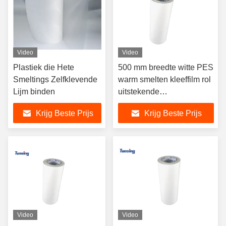
Video
Video
Plastiek die Hete
500 mm breedte witte PES
Smeltings Zelfklevende
warm smelten kleeffilm rol
Lijm binden
uitstekende
heatoverdracht film voor
Krijg Beste Prijs
Krijg Beste Prijs
borduurplaten backing
Video
Video