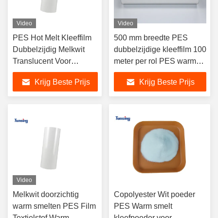
Video
Video
PES Hot Melt Kleeffilm
500 mm breedte PES
Dubbelzijdig Melkwit
dubbelzijdige kleeffilm 100
Translucent Voor
meter per rol PES warm
Hoedbinding /
smelten kleeffilm voor
Krijg Beste Prijs
Krijg Beste Prijs
Geborduurd
borduurplaat
Video
Melkwit doorzichtig
Copolyester Wit poeder
warm smelten PES Film
PES Warm smelt
Textielstof Warm
kleefpoeder voor