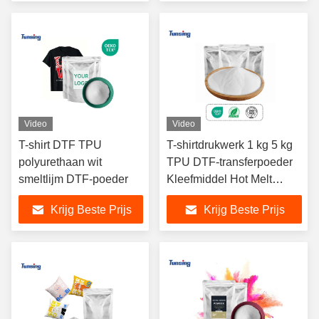
langdurig textiel warm
wasbestendig voor DTF-
smelten lijm poeder
printer
Video
Video
T-shirt DTF TPU
T-shirtdrukwerk 1 kg 5 kg
polyurethaan wit
TPU DTF-transferpoeder
smeltlijm DTF-poeder
Kleefmiddel Hot Melt
Poeder
Krijg Beste Prijs
Krijg Beste Prijs