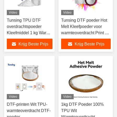
Video
Video
Tunsing TPU DTF
Tunsing DTF poeder Hot
overdrachtspoeder
Melt Kleefpoeder voor
Kleefmiddel 1 kg Warm
warmteoverdracht Print op
smeltpoeder voor
T-shirts Stoffen drager
Krijg Beste Prijs
Krijg Beste Prijs
textielstof
Gratis monster
Video
Video
DTF-printen Wit TPU-
1kg DTF Poeder 100%
warmteoverdracht DTF-
TPU Wit
poeder
Warmteoverdracht