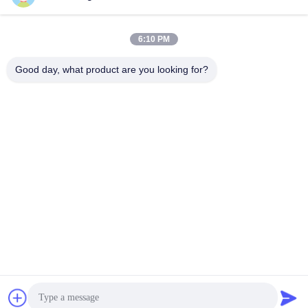
6:10 PM
Good day, what product are you looking for?
Shenzhen Tunsing Plastic Products Co., Ltd.
ts02@tunsing.com.cn
86-755-8996-0062
Tunsings Industriezone, het dorp van Nr 28 Xiatian,
Longtian-straat, Pingshan-District, Shenzhen-Stad, de
Provincie van Guangdong, China
De Goede Kwaliteit van China Hete Smeltings Zelfklevende
Film Leverancier. Copyright © 2018-2026 Shenzhen Tunsing
Plastic Products Co., Ltd. . Alle rechten voorbehoudena.