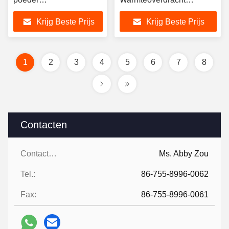
Heetmeltlijmpoeder
Smeltlijm Poeder voor T-
Krijg Beste Prijs
Krijg Beste Prijs
shirt Afdrukken DTF
Poeder
1
2
3
4
5
6
7
8
Contacten
Contacten:
Ms. Abby Zou
Tel.:
86-755-8996-0062
Fax:
86-755-8996-0061