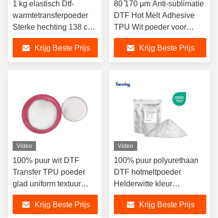
1 kg elastisch Dtf-
80 ̊170 μm Anti-sublimatie
warmtetransferpoeder
DTF Hot Melt Adhesive
Sterke hechting 138 cm
TPU Wit poeder voor
Breedte voor drukwerk
warmteoverdruk
Krijg Beste Prijs
Krijg Beste Prijs
Video
Video
100% puur wit DTF
100% puur polyurethaan
Transfer TPU poeder
DTF hotmeltpoeder
glad uniform textuur
Helderwitte kleur
hoog elastisch zacht
Superelastisch Geweldig
Krijg Beste Prijs
Krijg Beste Prijs
aanraken anti-kraak
handgevoel Zwaar