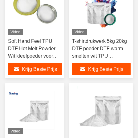
Video
Video
Soft Hand Feel TPU
T-shirtdrukwerk 5kg 20kg
DTF Hot Melt Powder
DTF poeder DTF warm
Wit kleefpoeder voor
smelten wit TPU
DTF Witte inkt
lijmpoeder
Krijg Beste Prijs
Krijg Beste Prijs
Warmtetransfer op T-
shirts
Video