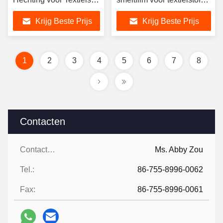
Mechanische Vorm
60C droogwasresistentie
Krijg Beste Prijs
Krijg Beste Prijs
Temperatuur 130C-
170C
1
2
3
4
5
6
7
8
Contacten
Contacten:
Ms. Abby Zou
Tel.:
86-755-8996-0062
Fax:
86-755-8996-0061