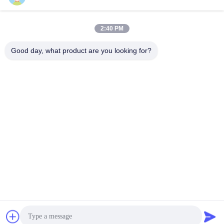
2:40 PM
Good day, what product are you looking for?
Shenzhen Tunsing Plastic Products Co., Ltd.
ts02@tunsing.com.cn
86-755-8996-0062
Tunsings Industriezone, het dorp van Nr 28 Xiatian,
Longtian-straat, Pingshan-District, Shenzhen-Stad, de
Provincie van Guangdong, China
De Goede Kwaliteit van China Hete Smeltings Zelfklevende
Film Leverancier. Copyright © 2018-2026 Shenzhen Tunsing
Plastic Products Co., Ltd. . Alle rechten voorbehoudena.