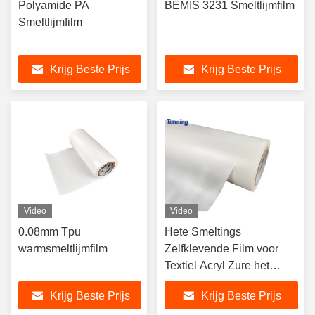
Polyamide PA
BEMIS 3231 Smeltlijmfilm
Smeltlijmfilm
Krijg Beste Prijs
Krijg Beste Prijs
Video
Video
0.08mm Tpu
Hete Smeltings
warmsmeltlijmfilm
Zelfklevende Film voor
Textiel Acryl Zure het
Copolymeerlijm Portugal
Krijg Beste Prijs
Krijg Beste Prijs
van de Stoffenethyleen