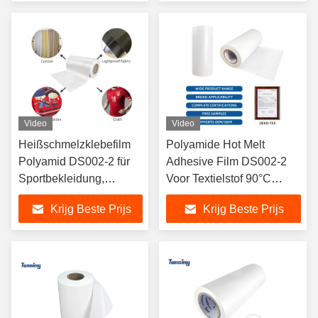
Video
Video
Heißschmelzklebefilm
Polyamide Hot Melt
Polyamid DS002-2 für
Adhesive Film DS002-2
Sportbekleidung,
Voor Textielstof 90°C
hochtemperaturbeständig
Hittebestendig Polyamide
Krijg Beste Prijs
Krijg Beste Prijs
beim Waschen
Voor Borduurwerk