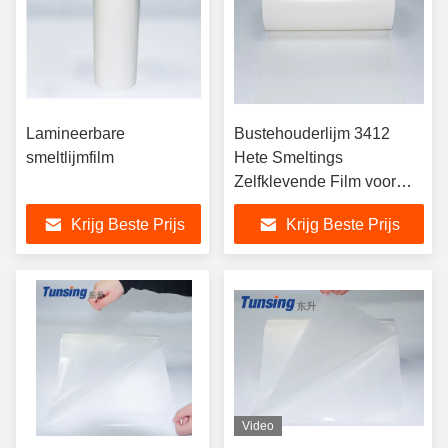
Lamineerbare
Bustehouderlijm 3412
smeltlijmfilm
Hete Smeltings
Zelfklevende Film voor
Textielstof/de Douane van
Krijg Beste Prijs
Krijg Beste Prijs
Lycra Spandex
Video