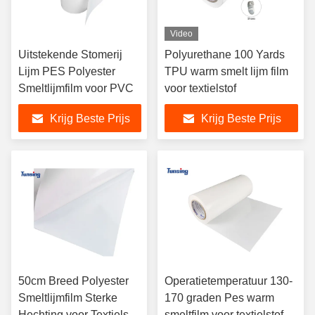
Video
Uitstekende Stomerij
Polyurethane 100 Yards
Lijm PES Polyester
TPU warm smelt lijm film
Smeltlijmfilm voor PVC
voor textielstof
Krijg Beste Prijs
Krijg Beste Prijs
50cm Breed Polyester
Operatietemperatuur 130-
Smeltlijmfilm Sterke
170 graden Pes warm
Hechting voor Textielstof
smeltfilm voor textielstof