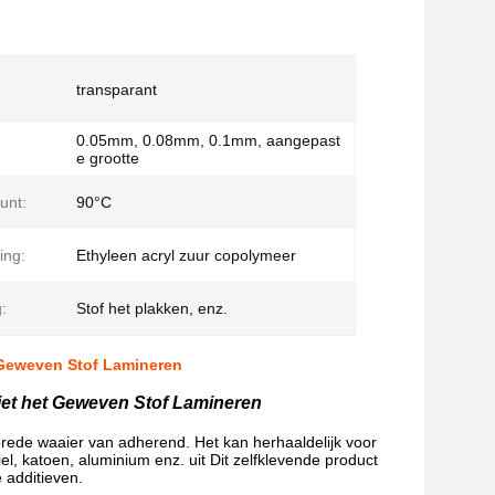
transparant
0.05mm, 0.08mm, 0.1mm, aangepast
e grootte
unt:
90°C
ing:
Ethyleen acryl zuur copolymeer
:
Stof het plakken, enz.
t Geweven Stof Lamineren
niet het Geweven Stof Lamineren
brede waaier van adherend. Het kan herhaaldelijk voor
l, katoen, aluminium enz. uit Dit zelfklevende product
 additieven.