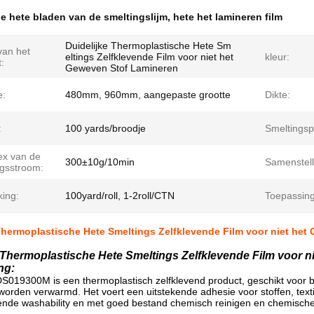
e hete bladen van de smeltingslijm
,
hete het lamineren film
Duidelijke Thermoplastische Hete Sm
an het
eltings Zelfklevende Film voor niet het
kleur:
:
Geweven Stof Lamineren
e:
480mm, 960mm, aangepaste grootte
Dikte:
:
100 yards/broodje
Smeltingsp
ex van de
300±10g/10min
Samenstell
ngsstroom:
king:
100yard/roll, 1-2roll/CTN
Toepassing
Thermoplastische Hete Smeltings Zelfklevende Film voor niet he
 Thermoplastische Hete Smeltings Zelfklevende Film voor 
ng:
DS019300M is een thermoplastisch zelfklevend product, geschikt voor 
worden verwarmd. Het voert een uitstekende adhesie voor stoffen, textie
kende washability en met goed bestand chemisch reinigen en chemische