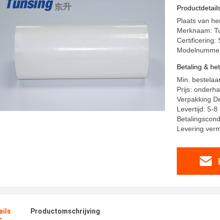
Laminere
Productdetail
Plaats van he
Merknaam: T
Certificering
Modelnumme
Betaling & he
Min. bestelaa
Prijs: onderh
Verpakking Det
Levertijd: 5-
Betalingscond
Levering ver
ails
Productomschrijving