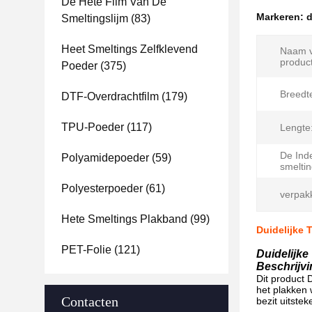
De Hete Film Van De
Markeren:
d
Smeltingslijm
(83)
Heet Smeltings Zelfklevend
Naam v
product
Poeder
(375)
Breedt
DTF-Overdrachtfilm
(179)
TPU-Poeder
(117)
Lengte
De Ind
Polyamidepoeder
(59)
smelti
Polyesterpoeder
(61)
verpak
Hete Smeltings Plakband
(99)
Duidelijke 
PET-Folie
(121)
Duidelijke
Beschrijvi
Dit product 
het plakken 
Contacten
bezit uitste