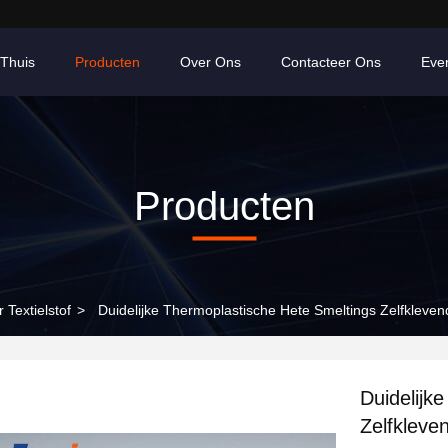
Thuis
Producten
Over Ons
Contacteer Ons
Eve
Producten
 Textielstof
>
Duidelijke Thermoplastische Hete Smeltings Zelfkleve
Duidelijk
Zelfkleve