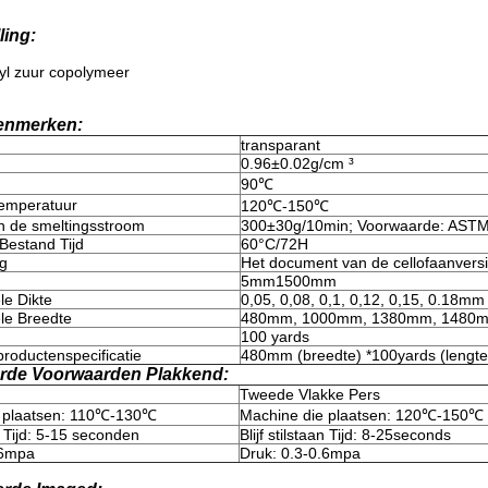
ling:
yl zuur copolymeer
enmerken:
transparant
0.96±0.02g/cm ³
90℃
emperatuur
120℃-150℃
n de smeltingsstroom
300±30g/10min; Voorwaarde: AST
Bestand Tijd
60°C/72H
ng
Het document van de cellofaanvers
5mm1500mm
le Dikte
0,05, 0,08, 0,1, 0,12, 0,15, 0.18mm
le Breedte
480mm, 1000mm, 1380mm, 1480
100 yards
roductenspecificatie
480mm (breedte) *100yards (lengte) 
rde Voorwaarden Plakkend:
Tweede Vlakke Pers
e plaatsen: 110℃-130℃
Machine die plaatsen: 120℃-150℃
an Tijd: 5-15 seconden
Blijf stilstaan Tijd: 8-25seconds
.6mpa
Druk: 0.3-0.6mpa