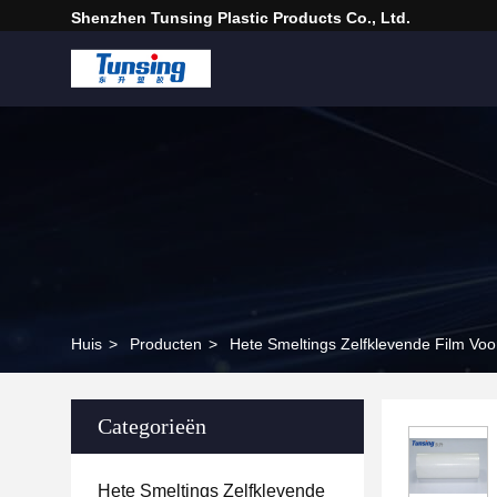
Shenzhen Tunsing Plastic Products Co., Ltd.
Huis
>
Producten
>
Hete Smeltings Zelfklevende Film Voor
Categorieën
Hete Smeltings Zelfklevende