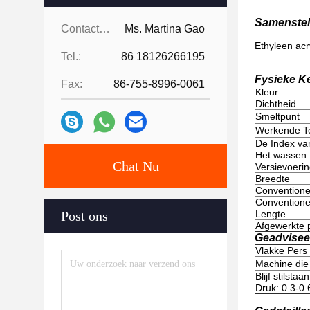
Samenstel
Contacten:
Ms. Martina Gao
Ethyleen acr
Tel.:
86 18126266195
Fysieke K
Fax:
86-755-8996-0061
Kleur
Dichtheid
Smeltpunt
Werkende T
De Index va
Het wassen 
Chat Nu
Versievoeri
Breedte
Conventione
Conventione
Post ons
Lengte
Afgewerkte p
Geadvisee
Vlakke Pers
Machine di
Blijf stilsta
Druk: 0.3-0