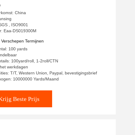
n
s
rkomst: China
unsing
: SGS , ISO9001
r: Eaa-DS019300M
t Verschepen Termijnen
ntal: 100 yards
andelbaar
ails: 100yard/roll, 1-2roll/CTN
8 het werkdagen
ities: T/T, Western Union, Paypal, bevestigingsbrief
mogen: 10000000 Yards/Maand
Krijg Beste Prijs