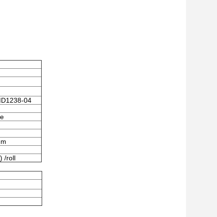
MD1238-04
ie
mm
/roll