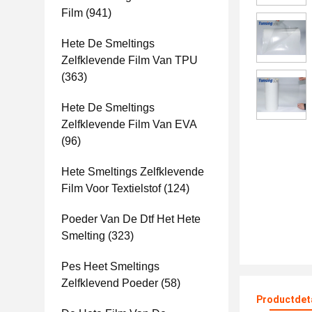
Film
(941)
Hete De Smeltings
Zelfklevende Film Van TPU
(363)
Hete De Smeltings
Zelfklevende Film Van EVA
(96)
Hete Smeltings Zelfklevende
Film Voor Textielstof
(124)
Poeder Van De Dtf Het Hete
Smelting
(323)
Pes Heet Smeltings
Zelfklevend Poeder
(58)
Productdet