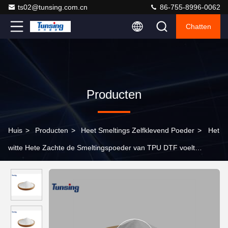
ts02@tunsing.com.cn
86-755-8996-0062
Chatten
Producten
Huis
>
Producten
>
Heet Smeltings Zelfklevend Poeder
>
Het
witte Hete Zachte de Smeltingspoeder van TPU DTF voelt
bepaalde veerkracht voor DTF-Printer