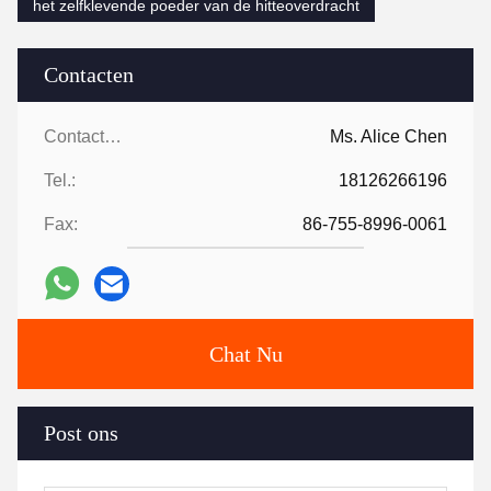
het zelfklevende poeder van de hitteoverdracht
Contacten
Contacten:
Ms. Alice Chen
Tel.:
18126266196
Fax:
86-755-8996-0061
Chat Nu
Post ons