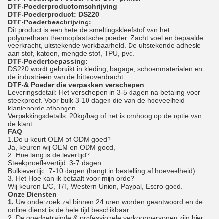
DTF-Poeder
productomschrijving
DTF-Poeder
product: DS220
DTF-Poeder
beschrijving:
Dit product is een hete de smeltingskleefstof van het
polyurethaan thermoplastische poeder. Zacht voel en bepaalde
veerkracht, uitstekende werkbaarheid. De uitstekende adhesie
aan stof, katoen, mengde stof, TPU, pvc.
DTF-Poeder
toepassing:
DS220 wordt gebruikt in kleding, bagage, schoenmaterialen en
de industrieën van de hitteoverdracht.
DTF-
&
Poeder die
verpakken verschepen
Leveringsdetail: Het verschepen in 3-5 dagen na betaling voor
steekproef. Voor bulk 3-10 dagen die van de hoeveelheid
klantenorde afhangen.
Verpakkingsdetails: 20kg/bag of het is omhoog op de optie van
de klant.
FAQ
1.Do u keurt OEM of ODM goed?
Ja, keuren wij OEM en ODM goed,
2. Hoe lang is de levertijd?
Steekproeflevertijd: 3-7 dagen
Bulklevertijd: 7-10 dagen (hangt in bestelling af hoeveelheid)
3. Het Hoe kan ik betaalt voor mijn orde?
Wij keuren L/C, T/T, Western Union, Paypal, Escro goed.
Onze Diensten
1.
Uw onderzoek zal binnen 24 uren worden geantwoord en de
online dienst is de hele tijd beschikbaar.
2. De goedgetrainde & professionele verkooppersonen zijn hier