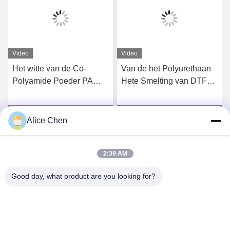
Video
Video
Het witte van de Co-
Van de het Polyurethaan
Polyamide Poeder PA
Hete Smelting van DTF
Wasbare Hete Smelting
het Zwarte Tpu
voor de Druk van de
Zelfklevende Poeder voor
Krijg Beste Prijs
Krijg Beste Prijs
Hitteoverdracht
de Druk van de
Alice Chen
Hitteoverdracht
2:39 AM
Good day, what product are you looking for?
Shenzhen Tunsing Plastic Products Co., Ltd.
ts02@tunsing.com.cn