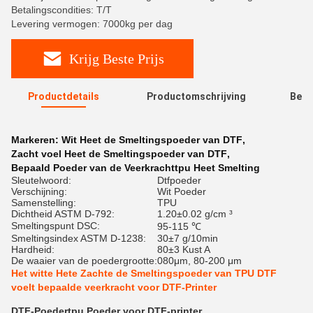
Betalingscondities: T/T
Levering vermogen: 7000kg per dag
Krijg Beste Prijs
Productdetails
Productomschrijving
Beoo
R
Markeren:
Wit Heet de Smeltingspoeder van DTF
,
Zacht voel Heet de Smeltingspoeder van DTF
,
Bepaald Poeder van de Veerkrachttpu Heet Smelting
Sleutelwoord:
Dtfpoeder
Verschijning:
Wit Poeder
Samenstelling:
TPU
Dichtheid ASTM D-792:
1.20±0.02 g/cm ³
Smeltingspunt DSC:
95-115 ℃
Smeltingsindex ASTM D-1238:
30±7 g/10min
Hardheid:
80±3 Kust A
De waaier van de poedergrootte:
080μm, 80-200 μm
Het witte Hete Zachte de Smeltingspoeder van TPU DTF
voelt bepaalde veerkracht voor DTF-Printer
DTF-Poedertpu Poeder voor DTF-printer