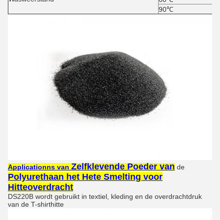
90℃
Zelfklevende Poeder van
Applicationns van
de
Polyurethaan het Hete Smelting voor
Hitteoverdracht
DS220B wordt gebruikt in textiel, kleding en de overdrachtdruk
van de T-shirthitte