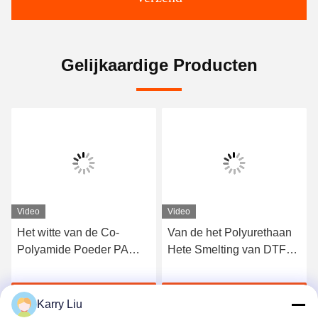
Gelijkaardige Producten
Video
Video
Het witte van de Co-
Van de het Polyurethaan
Polyamide Poeder PA
Hete Smelting van DTF
Wasbare Hete Smelting
het Zwarte Tpu
voor de Druk van de
Zelfklevende Poeder voor
Krijg Beste Prijs
Krijg Beste Prijs
Hitteoverdracht
de Druk van de
Karry Liu
Hitteoverdracht