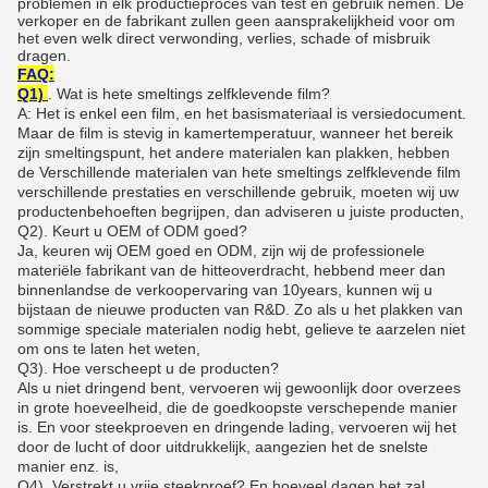
problemen in elk productieproces van test en gebruik nemen. De
verkoper en de fabrikant zullen geen aansprakelijkheid voor om
het even welk direct verwonding, verlies, schade of misbruik
dragen.
FAQ:
Q1)
. Wat is hete smeltings zelfklevende film?
A: Het is enkel een film, en het basismateriaal is versiedocument.
Maar de film is stevig in kamertemperatuur, wanneer het bereik
zijn smeltingspunt, het andere materialen kan plakken, hebben
de Verschillende materialen van hete smeltings zelfklevende film
verschillende prestaties en verschillende gebruik, moeten wij uw
productenbehoeften begrijpen, dan adviseren u juiste producten,
Q2). Keurt u OEM of ODM goed?
Ja, keuren wij OEM goed en ODM, zijn wij de professionele
materiële fabrikant van de hitteoverdracht, hebbend meer dan
binnenlandse de verkoopervaring van 10years, kunnen wij u
bijstaan de nieuwe producten van R&D. Zo als u het plakken van
sommige speciale materialen nodig hebt, gelieve te aarzelen niet
om ons te laten het weten,
Q3). Hoe verscheept u de producten?
Als u niet dringend bent, vervoeren wij gewoonlijk door overzees
in grote hoeveelheid, die de goedkoopste verschepende manier
is. En voor steekproeven en dringende lading, vervoeren wij het
door de lucht of door uitdrukkelijk, aangezien het de snelste
manier enz. is,
Q4). Verstrekt u vrije steekproef? En hoeveel dagen het zal