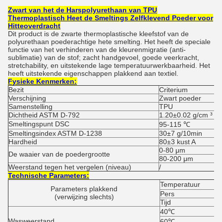
Zwart van het de Harspolyurethaan van TPU
Thermoplastisch Heet de Smeltings Zelfklevend Poeder voor
Hitteoverdracht
Dit product is de zwarte thermoplastische kleefstof van de
polyurethaan poederachtige hete smelting. Het heeft de speciale
functie van het verhinderen van de kleurenmigratie (anti-
sublimatie) van de stof; zacht handgevoel, goede veerkracht,
stretchability, en uitstekende lage temperatuurwerkbaarheid. Het
heeft uitstekende eigenschappen plakkend aan textiel.
Fysieke Kenmerken:
Bezit
Criterium
Verschijning
Zwart poeder
Samenstelling
TPU
Dichtheid ASTM D-792
1.20±0.02 g/cm ³
Smeltingspunt DSC
95-115 ℃
Smeltingsindex ASTM D-1238
30±7 g/10min
Hardheid
80±3 kust A
0-80 μm
De waaier van de poedergrootte
80-200 μm
Weerstand tegen het vergelen (niveau)
/
Technische Parameters:
Temperatuur
Parameters plakkend
Pers
(verwijzing slechts)
Tijd
40℃
Wasweerstand
60℃