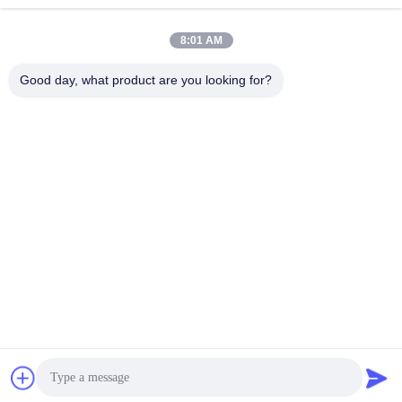
8:01 AM
Good day, what product are you looking for?
Shenzhen Tunsing Plastic Products Co., Ltd.
ts02@tunsing.com.cn
86-755-8996-0062
Tunsings Industriezone, het dorp van Nr 28 Xiatian,
Longtian-straat, Pingshan-District, Shenzhen-Stad, de
Provincie van Guangdong, China
De Goede Kwaliteit van China Hete Smeltings Zelfklevende
Film Leverancier. Copyright © 2018-2026 Shenzhen Tunsing
Plastic Products Co., Ltd. . Alle rechten voorbehoudena.