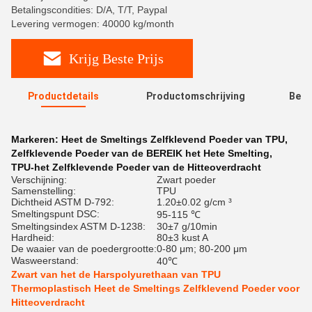
Betalingscondities: D/A, T/T, Paypal
Levering vermogen: 40000 kg/month
Krijg Beste Prijs
Productdetails
Productomschrijving
Beoo
R
Markeren:
Heet de Smeltings Zelfklevend Poeder van TPU
,
Zelfklevende Poeder van de BEREIK het Hete Smelting
,
TPU-het Zelfklevende Poeder van de Hitteoverdracht
Verschijning:
Zwart poeder
Samenstelling:
TPU
Dichtheid ASTM D-792:
1.20±0.02 g/cm ³
Smeltingspunt DSC:
95-115 ℃
Smeltingsindex ASTM D-1238:
30±7 g/10min
Hardheid:
80±3 kust A
De waaier van de poedergrootte:
0-80 μm; 80-200 μm
Wasweerstand:
40℃
Zwart van het de Harspolyurethaan van TPU
Thermoplastisch Heet de Smeltings Zelfklevend Poeder voor
Hitteoverdracht