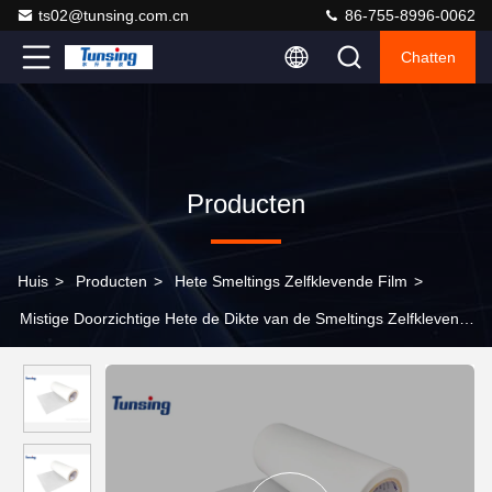
ts02@tunsing.com.cn
86-755-8996-0062
Chatten
Producten
Huis
>
Producten
>
Hete Smeltings Zelfklevende Film
>
Mistige Doorzichtige Hete de Dikte van de Smeltings Zelfklevende
Film TPU 0.15mm het Lamineren Stof