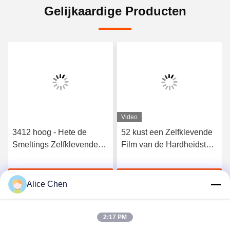
Gelijkaardige Producten
Video
3412 hoog - Hete de
52 kust een Zelfklevende
Smeltings Zelfklevende
Film van de Hardheidstpu
Film van het kwaliteits
Hete Smelting voor
Elastische Polyurethaan
Naadloos Ondergoed
Krijg Beste Prijs
Krijg Beste Prijs
Alice Chen
2:17 PM