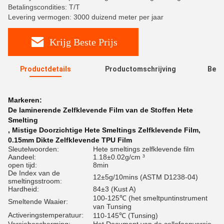
Betalingscondities: T/T
Levering vermogen: 3000 duizend meter per jaar
Krijg Beste Prijs
Productdetails
Productomschrijving
Beoo
R
Markeren:
De laminerende Zelfklevende Film van de Stoffen Hete
Smelting
,
Mistige Doorzichtige Hete Smeltings Zelfklevende Film
,
0.15mm Dikte Zelfklevende TPU Film
Sleutelwoorden:
Hete smeltings zelfklevende film
Aandeel:
1.18±0.02g/cm ³
open tijd:
8min
De Index van de
12±5g/10mins (ASTM D1238-04)
smeltingsstroom:
Hardheid:
84±3 (Kust A)
100-125℃ (het smeltpuntinstrument
Smeltende Waaier:
van Tunsing
Activeringstemperatuur:
110-145℃ (Tunsing)