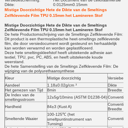
Versiebescherming:
Het Document van de cellofaanversie
Dikte:
0.0125mm0.15mm
Mistige Doorzichtige Hete de Dikte van de Smeltings
Zelfklevende Film TPU 0.15mm het Lamineren Stof
Mistige Doorzichtige Hete de Dikte van de Smeltings
Zelfklevende Film TPU 0.15mm het Lamineren Stof
De hete Productomschrijving van de Smeltings Zelfklevende Film:
Dit product is een thermoplastische heet-smeltings zelfklevende
film, die door versiedocument wordt gesteund en herhaaldelijk
kan worden verwarmd en worden geplastificeerd.
Deze hete smeltingskleefstof heeft uitstekende adhesie aan
textiel, TPU, pvc, PC, ABS, en heeft uitstekende koude
weerstand.
De hete
Samenstelling
van
de
Smeltings Zelfklevende Film
: De
wijziging van de polyurethaansynthese
Kleur
Mistige doorzichtig
Versiebes
Aandeel
1.18±0.02g/cm ³
Dikte
Het genezen van Tijd
8min
Breedte
De Index van de
12±5g/10mins (ASTM D1238-04)
Convention
smeltingsstroom
Convention
Hardheid
84±3 (Kust A)
Breedte
100-125℃ (het
Smeltende Waaier
Convention
smeltpuntinstrument van
Tunsing)