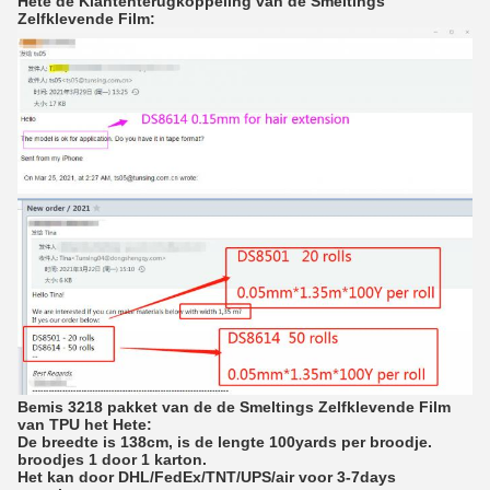
Hete de Klantenterugkoppeling van de Smeltings
Zelfklevende Film:
Bemis 3218 pakket van de de Smeltings Zelfklevende Film
van TPU het Hete:
De breedte is 138cm, is de lengte 100yards per broodje.
broodjes 1 door 1 karton.
Het kan door DHL/FedEx/TNT/UPS/air voor 3-7days