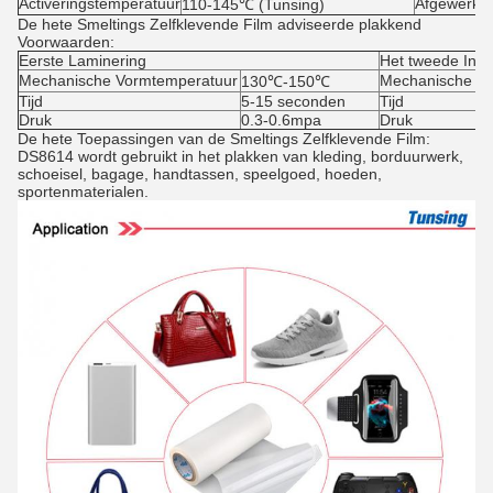
Activeringstemperatuur
Afgewerkt 
110-145℃ (Tunsing)
De hete Smeltings Zelfklevende Film
adviseerde plakkend
Voorwaarden:
Eerste Laminering
Het tweede Inpl
Mechanische Vormtemperatuur
Mechanische V
130℃-150℃
Tijd
5-15 seconden
Tijd
Druk
0.3-0.6mpa
Druk
De hete Toepassingen van de Smeltings Zelfklevende Film:
DS8614 wordt gebruikt in het plakken van kleding, borduurwerk,
schoeisel, bagage, handtassen, speelgoed, hoeden,
sportenmaterialen.