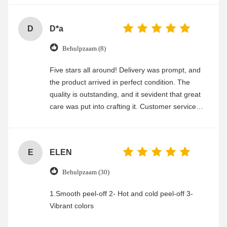
D
D*a
Behulpzaam (8)
Five stars all around! Delivery was prompt, and
the product arrived in perfect condition. The
quality is outstanding, and it sevident that great
care was put into crafting it. Customer service
was friendly and efficient, ensuring a smooth and
enjoyable shopping experience.
E
ELEN
Behulpzaam (30)
1.Smooth peel-off 2- Hot and cold peel-off 3-
Vibrant colors