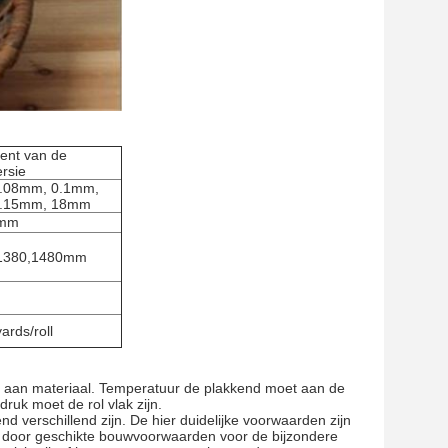
ent van de
ersie
.08mm, 0.1mm,
0.15mm, 18mm
mm
,1380,1480mm
rds/roll
ilm aan materiaal. Temperatuur de plakkend moet aan de
ruk moet de rol vlak zijn.
d verschillend zijn. De hier duidelijke voorwaarden zijn
 door geschikte bouwvoorwaarden voor de bijzondere