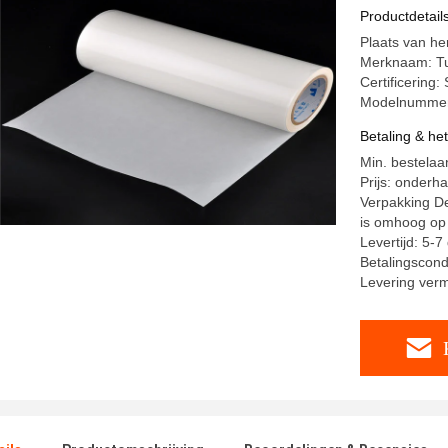
Nylon Sto
Productdetail
Plaats van h
Merknaam: T
Certificering
Modelnummer
Betaling & he
Min. bestelaa
Prijs: onderh
Verpakking De
is omhoog op 
Levertijd: 5-
Betalingscond
Levering ver