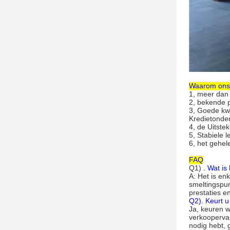
Waarom ons 
1, meer dan 
2, bekende 
3, Goede kw
Kredietonde
4, de Uitste
5, Stabiele 
6, het gehel
FAQ
Q1)
. Wat is
A: Het is en
smeltingspun
prestaties e
Q2). Keurt
Ja, keuren w
verkoopervar
nodig hebt, 