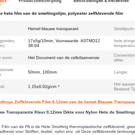
ails
Productomschrijving
Beoordelingen & Recensies
e hete film van de smeltingslijm
,
polyester zelfklevende film
Hemel blauwe transparant
Smeltpunt 
ngsindex
17±5g/10min; Voorwaarde: ASTMD12
hete dring
n):
38-04
temperatuu
Convention
e vorm:
Het Document van de cellofaanversie
dikte:
tionele
50mm, 100mm
Lengte:
e:
Het wasse
id:
1.15±0.02g/cm ³
Bestand Tij
ltings Zelfklevende Film 0.12mm van de hemel Blauwe Transparan
e Transparante Kleur 0.12mm Dikte voor Nylon Hete de Smeltings
 Film van de PA is de Hete Smelting thermoplastische zelfklevend, ges
adhesie voor Stoffen, textiel, nylon enz. uit Deze zelfklevende tentoo