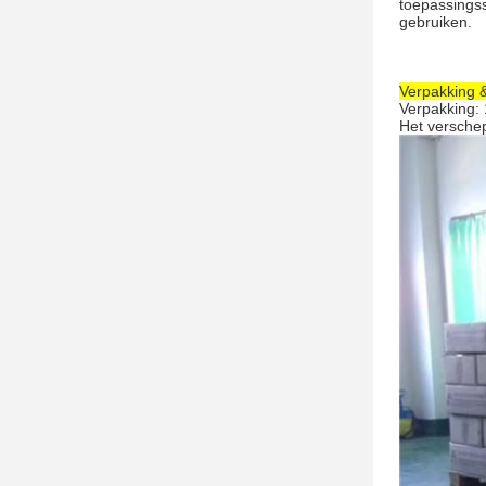
toepassingss
gebruiken.
Verpakking 
Verpakking: 
Het verschep