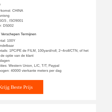
f
s
erkomst: CHINA
unisng
: SGS , ISO9001
: DS002
t Verschepen Termijnen
ntal: 100Y
andelbaar
tails: 1PC/PE de FILM, 100yard/roll, 2~4roll/CTN, of het
de optie van de klant
7 dagen
ities: Western Union, L/C, T/T, Paypal
mogen: 40000 vierkante meters per dag
Krijg Beste Prijs