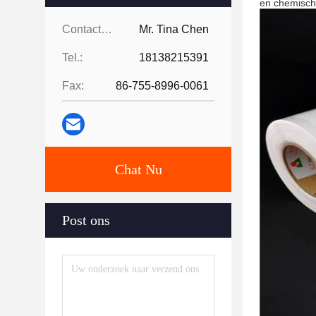
en chemisch
Contacten:
Mr. Tina Chen
Tel.:
18138215391
Fax:
86-755-8996-0061
Chat Nu
Post ons