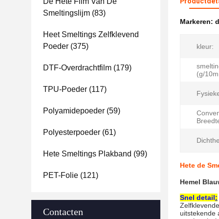
De Hete Film Van De
Productdet
Smeltingslijm
(83)
Markeren:
d
Heet Smeltings Zelfklevend
Poeder
(375)
kleur:
smelti
DTF-Overdrachtfilm
(179)
(g/10mi
TPU-Poeder
(117)
Fysiek
Polyamidepoeder
(59)
Conven
Breedt
Polyesterpoeder
(61)
Dichthe
Hete Smeltings Plakband
(99)
Hete de Sme
PET-Folie
(121)
Hemel Blauw
Snel detail
:
Zelfklevende
Contacten
uitstekende 