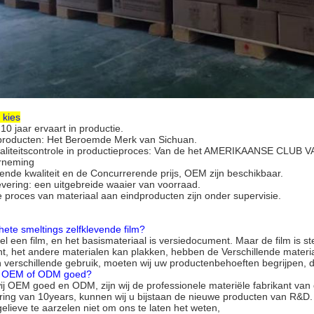
kies
10 jaar ervaart in productie.
producten: Het Beroemde Merk van Sichuan.
aliteitscontrole in productieproces: Van de het AMERIKAANSE CLUB 
rneming
kende kwaliteit en de Concurrerende prijs, OEM zijn beschikbaar.
levering: een uitgebreide waaier van voorraad.
e proces van materiaal aan eindproducten zijn onder supervisie.
 hete smeltings zelfklevende film?
kel een film, en het basismateriaal is versiedocument. Maar de film is s
t, het andere materialen kan plakken, hebben de Verschillende materia
n verschillende gebruik, moeten wij uw productenbehoeften begrijpen, d
 u OEM of ODM goed?
ij OEM goed en ODM, zijn wij de professionele materiële fabrikant va
ing van 10years, kunnen wij u bijstaan de nieuwe producten van R&D.
gelieve te aarzelen niet om ons te laten het weten,