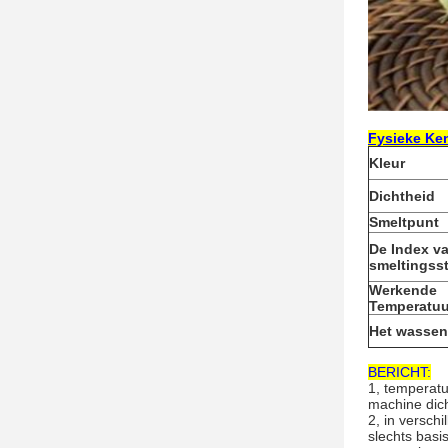
Fysieke Ke
Kleur
Dichtheid
Smeltpunt
De Index v
smeltingss
Werkende
Temperatuu
Het wassen/
BERICHT:
1, temperatu
machine dich
2, in versch
slechts bas