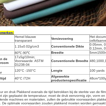
nmerken:
Hemel blauwe
Het docum
Versievoering
transparant
cellofaanv
0.05mm, 0
1.15±0.02g/cm3
Conventionele Dikte
0.12mm, 
Breedte
5mm1500
80℃-90℃
17±5g/10min;
an de
Voorwaarde: ASTM
Conventionele Breedte
480,1000
troom
D1238-04
120°C -150°C
Lengte
100 yards
r
Afgewerkte
tijd
40°C /72H
48cm*100ya
productenspecificatie
ur en druk Plakkend evenals de tijd betrokken bij de sterkte van de f
t zijn geplaatst de temperatuur, moet de druk eenvormig zijn, vorm en d
illende machines en materialen, zullen de gebruikte voorwaarden plakken
is. De optimale voorwaarden zouden plakkend moeten worden gemaakt