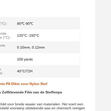
(°C):
80℃-90℃
ende
120°C -150°C
r (°C):
ele
0.10mm, 0.12mm
100 yards
n
40°C/72H
d:
te PA Dikte voor Nylon Stof
 Zelfklevende Film van de Stoffenpa
chikt voor brede waaier van materialen. Het voert een
ngesteld voorwerp uitstekende was en chemisch reinigen