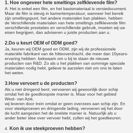
1. Hoe ongeveer hete smeltings zelfklevende film?
A: Het is enkel een film, en het basismateriaal is versiedocument.
Maar de film is stevig in kamertemperatuur, wanneer het bereik
zijn smeltingspunt, het andere materialen kan plakken, hebben
de Verschillende materialen van hete smeltings zelfklevende film
verschillende prestaties en verschillende gebruik, moeten wij uw
eisen begrijpen, dan adviseren u juiste producten aan u.
2.Do u keurt OEM of ODM goed?
Ja, keuren wij OEM goed en ODM, zijn wij de professionele
materiële fabrikant van de hitteoverdracht, die meer dan 10years-
ervaring hebben. bekwaam om u bij te staan de nieuwe
producten van R&D. Zo als u het plakken van sommige speciale
materialen nodig hebt, gelieve te aarzelen niet om ons te laten
het weten.
3.How vervoert u de producten?
Als u niet dringend bent, vervoeren wij gewoonlijk door schip
omdat het de goedkoopste manier is. Maar voor het gebied
West- van Azië,
wij leveren door trein omdat er geen overzees aan schip zijn. En
voor steekproeven en dringende lading, vervoeren wij het door
de lucht aangezien het de snelste manier is. Natuurlijk als u
ander beter idee over vervoer hebt, zullen wij het goedkeuren.
Kon ik uw steekproeven hebben?
4.