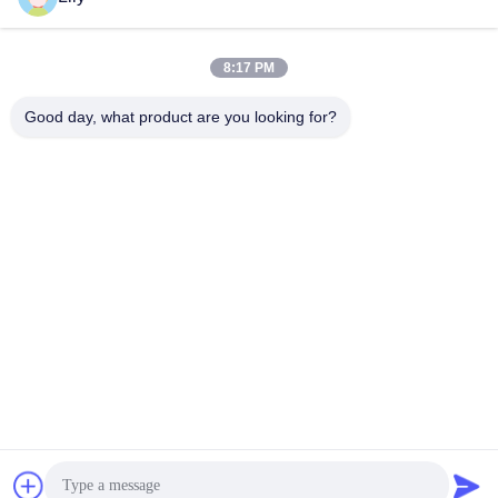
Hitteoverdracht
8:17 PM
Good day, what product are you looking for?
Shenzhen Tunsing Plastic Products Co., Ltd.
ts02@tunsing.com.cn
86-755-8996-0062
Tunsings Industriezone, het dorp van Nr 28 Xiatian,
Longtian-straat, Pingshan-District, Shenzhen-Stad, de
Provincie van Guangdong, China
De Goede Kwaliteit van China Hete Smeltings Zelfklevende
Film Leverancier. Copyright © 2018-2026 Shenzhen Tunsing
Plastic Products Co., Ltd. . Alle rechten voorbehoudena.