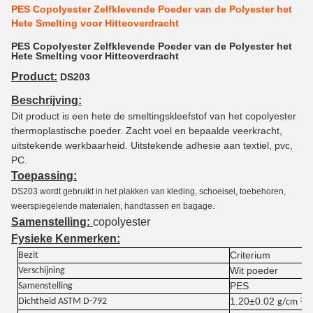
PES Copolyester Zelfklevende Poeder van de Polyester het
Hete Smelting voor Hitteoverdracht
PES Copolyester Zelfklevende Poeder van de Polyester het
Hete Smelting voor Hitteoverdracht
Product:
DS203
Beschrijving:
Dit product is een hete de smeltingskleefstof van het copolyester
thermoplastische poeder. Zacht voel en bepaalde veerkracht,
uitstekende werkbaarheid. Uitstekende adhesie aan textiel, pvc,
PC.
Toepassing:
DS203 wordt gebruikt in het plakken van kleding, schoeisel, toebehoren,
weerspiegelende materialen, handtassen en bagage.
Samenstelling:
copolyester
Fysieke Kenmerken:
Criterium
Bezit
Wit poeder
Verschijning
PES
Samenstelling
1.20±0.02
³
Dichtheid
ASTM D-792
g/cm