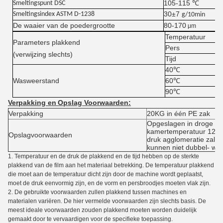
105-115 ℃
Smeltingspunt
DSC
30±7
Smeltingsindex
ASTM D-1238
g/10min
De waaier van de poedergrootte
80-170
μm
Temperatuur
Parameters plakkend
Pers
(verwijzing slechts)
Tijd
40℃
Wasweerstand
60℃
90℃
Verpakking en
Opslag Voorwaarden
:
Verpakking
20KG in één PE zak
Opgeslagen in droge on
kamertemperatuur 12 m
Opslagvoorwaarden
druk agglomeratie zal 
kunnen niet dubbel- wo
1.
Temperatuur en de druk de plakkend en de tijd hebben op de sterkte
plakkend van de film aan het materiaal betrekking. De temperatuur plakkend
die moet aan de temperatuur dicht zijn door de machine wordt geplaatst,
moet de druk eenvormig zijn, en de vorm en persbroodjes moeten vlak zijn.
2. De gebruikte voorwaarden zullen plakkend tussen machines en
materialen variëren. De hier vermelde voorwaarden zijn slechts basis. De
meest ideale voorwaarden zouden plakkend moeten worden duidelijk
gemaakt door te vervaardigen voor de specifieke toepassing.