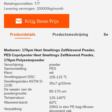
Betalingscondities: T/T
Levering vermogen: 200000kg/month
Krijg Beste Prijs
Productdetails
Productomschrijving
Beoo
R
Markeren:
170μm Heet Smeltings Zelfklevend Poeder
,
PES Copolyester Heet Smeltings Zelfklevend Poeder
,
170μm Polyesterpoeder
Verschijning:
poeder
Samenstelling:
PES
Kleur:
wit
Smeltingspunt DSC:
105-115 ℃
Smeltingsindex ASTM D-
30±7 g/10min
1238:
De waaier van de
80-170 um
poedergrootte:
Temperatuur:
125-140℃
Wasweerstand:
60℃
20KG in één PE bag+Brown
Verpakking:
document zak