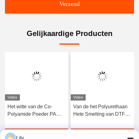
Verzend
Gelijkaardige Producten
Video
Video
Het witte van de Co-
Van de het Polyurethaan
Polyamide Poeder PA
Hete Smelting van DTF
Wasbare Hete Smelting
het Zwarte Tpu
voor de Druk van de
Zelfklevende Poeder voor
Krijg Beste Prijs
Krijg Beste Prijs
Hitteoverdracht
de Druk van de
Lily