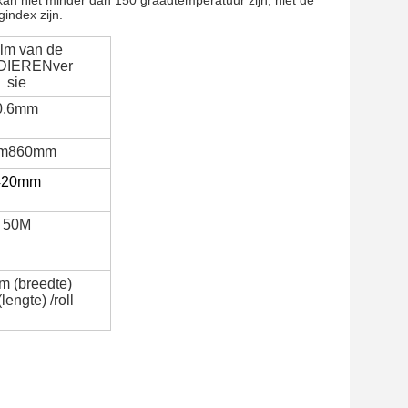
kan niet minder dan 150 graadtemperatuur zijn, niet
de
index zijn.
ilm van de
DIERENver
sie
0.6mm
m860mm
420mm
50M
 (breedte)
lengte) /roll