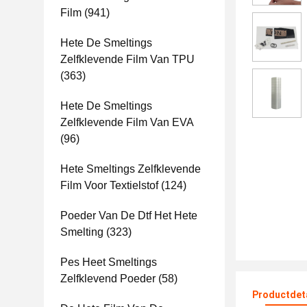
Film
(941)
Hete De Smeltings
Zelfklevende Film Van TPU
(363)
Hete De Smeltings
Zelfklevende Film Van EVA
(96)
Hete Smeltings Zelfklevende
Film Voor Textielstof
(124)
Poeder Van De Dtf Het Hete
Smelting
(323)
Pes Heet Smeltings
Zelfklevend Poeder
(58)
Productdet