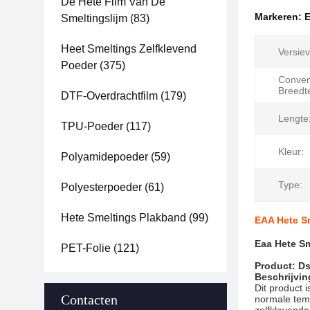
De Hete Film Van De
Markeren:
E
Smeltingslijm
(83)
Heet Smeltings Zelfklevend
Versiev
Poeder
(375)
Conven
Breedt
DTF-Overdrachtfilm
(179)
Lengte
TPU-Poeder
(117)
Kleur:
Polyamidepoeder
(59)
Type:
Polyesterpoeder
(61)
Hete Smeltings Plakband
(99)
EAA Hete Sm
Eaa Hete Sm
PET-Folie
(121)
Product: Ds
Beschrijvin
Dit product 
Contacten
normale temp