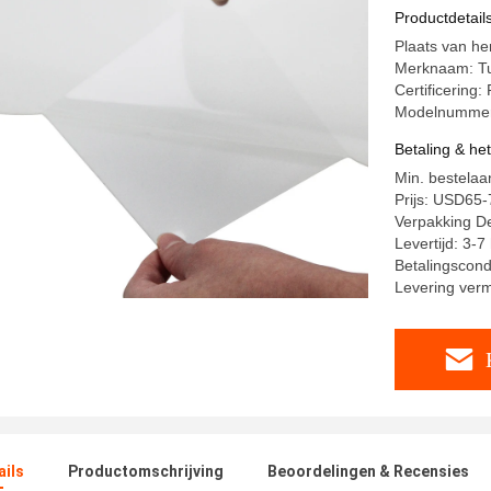
Productdetail
Plaats van he
Merknaam: T
Certificerin
Modelnummer
Betaling & he
Min. bestelaan
Prijs: USD65-7
Verpakking Det
Levertijd: 3-
Betalingscondi
Levering ve
ails
Productomschrijving
Beoordelingen & Recensies