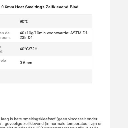
,
0.6mm Heet Smeltings Zelfklevend Blad
90℃
an de
40±10g/10min voorwaarde: ASTM D1
troom:
238-04
n
40°C/72H
d:
ele
0.6mm
laag is hete smeltingskleefstof (geen viscositeit onder 
 gevoelige zelfklevend (in normale temperatuur, zijn er 