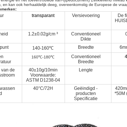
e energie en het toevertrouwde van-typedocument)
Zelfklevend niveau 
en, en kan ook herhaaldelijk deeg, overeenkomstig de Europese de vraag
nmerken:
ur
transparant
Versievoering
De f
HUIS
heid
1.2±0.02g/cm ³
Conventioneel
Dikte
punt
Breedte
6m
140-160℃
en
Conventioneel
160℃-180℃
atuur
Breedte
 van de
40±10g/10min
Lengte
sstroom
Voorwaarde:
ASTM D1238-04
 wassen
40°C/72H
Geëindigd -
420mm
jd
producten
*50M (
Specificatie