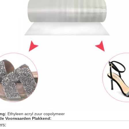
ing:
Ethyleen acryl zuur copolymeer
de Voorwaarden Plakkend:
rs: