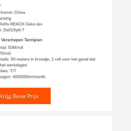
s
rkomst: China
unsing
g: RoHs REACH Oeko-tex
: Ds019ykl-7
t Verschepen Termijnen
tal: 50M/roll
0/roll
ails: 50 meters in broodje, 1 rolt voor het geval dat
7 het werkdagen
ties: T/T
rmogen: 4000000m/month
Krijg Beste Prijs