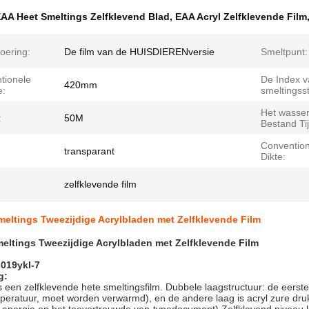
AA Heet Smeltings Zelfklevend Blad
,
EAA Acryl Zelfklevende Film
oering:
De film van de HUISDIERENversie
Smeltpunt:
tionele
De Index v
420mm
e:
smeltingss
Het wasse
:
50M
Bestand Tij
Convention
transparant
Dikte:
zelfklevende film
eltings Tweezijdige Acrylbladen met Zelfklevende Film
eltings Tweezijdige Acrylbladen met Zelfklevende Film
019ykl-7
g:
is een zelfklevende hete smeltingsfilm. Dubbele laagstructuur: de eerste 
eratuur, moet worden verwarmd), en de andere laag is acryl zure druk -