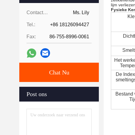
zelfklevend
lijm verliez
Fysieke Ke
Contacten:
Ms. Lily
Kle
Tel.:
+86 18126094427
Dicht
Fax:
86-755-8996-0061
Smelt
Het werk
Temper
Chat Nu
De Index
smelting
Post ons
Bestand
Ti