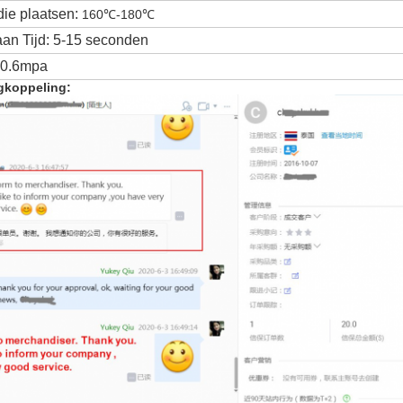
ie plaatsen:
160℃-180℃
staan Tijd: 5-15 seconden
-0.6mpa
gkoppeling: