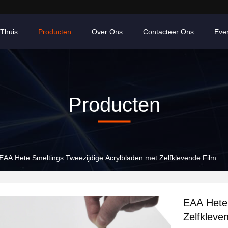
Thuis
Producten
Over Ons
Contacteer Ons
Eve
Producten
EAA Hete Smeltings Tweezijdige Acrylbladen met Zelfklevende Film
EAA Hete 
Zelfkleve