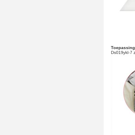
Toepassing
Ds019ykl-7 z