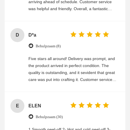
arriving ahead of schedule. Customer service
was helpful and friendly. Overall, a fantastic
experience
D
D*a
Behulpzaam (8)
Five stars all around! Delivery was prompt, and
the product arrived in perfect condition. The
quality is outstanding, and it sevident that great
care was put into crafting it. Customer service
was friendly and efficient, ensuring a smooth and
enjoyable shopping experience.
E
ELEN
Behulpzaam (30)
1.Smooth peel-off 2- Hot and cold peel-off 3-