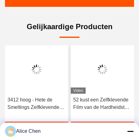
Gelijkaardige Producten
Video
3412 hoog - Hete de
52 kust een Zelfklevende
Smeltings Zelfklevende
Film van de Hardheidstpu
Film van het kwaliteits
Hete Smelting voor
Elastische Polyurethaan
Naadloos Ondergoed
Krijg Beste Prijs
Krijg Beste Prijs
Alice Chen