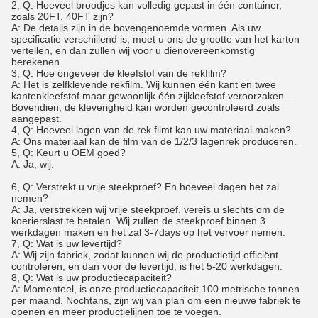
2, Q: Hoeveel broodjes kan volledig gepast in één container,
zoals 20FT, 40FT zijn?
A: De details zijn in de bovengenoemde vormen. Als uw
specificatie verschillend is, moet u ons de grootte van het karton
vertellen, en dan zullen wij voor u dienovereenkomstig
berekenen.
3, Q: Hoe ongeveer de kleefstof van de rekfilm?
A: Het is zelfklevende rekfilm. Wij kunnen één kant en twee
kantenkleefstof maar gewoonlijk één zijkleefstof veroorzaken.
Bovendien, de kleverigheid kan worden gecontroleerd zoals
aangepast.
4, Q: Hoeveel lagen van de rek filmt kan uw materiaal maken?
A: Ons materiaal kan de film van de 1/2/3 lagenrek produceren.
5, Q: Keurt u OEM goed?
A: Ja, wij.
6, Q: Verstrekt u vrije steekproef? En hoeveel dagen het zal
nemen?
A: Ja, verstrekken wij vrije steekproef, vereis u slechts om de
koerierslast te betalen. Wij zullen de steekproef binnen 3
werkdagen maken en het zal 3-7days op het vervoer nemen.
7, Q: Wat is uw levertijd?
A: Wij zijn fabriek, zodat kunnen wij de productietijd efficiënt
controleren, en dan voor de levertijd, is het 5-20 werkdagen.
8, Q: Wat is uw productiecapaciteit?
A: Momenteel, is onze productiecapaciteit 100 metrische tonnen
per maand. Nochtans, zijn wij van plan om een nieuwe fabriek te
openen en meer productielijnen toe te voegen.