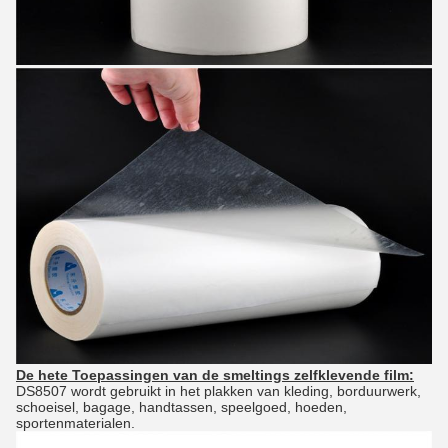
De hete Toepassingen van de smeltings zelfklevende film:
DS8507 wordt gebruikt in het plakken van kleding, borduurwerk,
schoeisel, bagage, handtassen, speelgoed, hoeden,
sportenmaterialen.