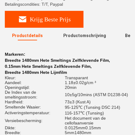
Betalingscondities: T/T, Paypal
Krijg Beste Prijs
Productdetails
Productomschrijving
Beoo
R
Markeren:
Breedte 1480mm Hete Smeltings Zelfklevende Film
,
0.15mm Hete Smeltings Zelfklevende Film
,
Breedte 1480mm Hete Lijmfilm
Kleur:
Transparant
Aandeel:
1.18±0.02g/cm ³
Openingstijd:
20min
De Index van de
10±5g/10mins (ASTM D1238-04)
smeltingsstroom:
Hardheid:
73±3 (Kust A)
Smeltende Waaier:
95-125℃ (Tunsing DSC 214)
Activeringstemperatuur:
116-157℃ (Tunsing)
Het document van de
Versiebescherming:
cellofaanversie
Dikte:
0.0125mm0.15mm
Breedte:
5mm1480mm