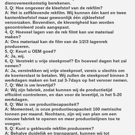
dienovereenkomstig berekenen.
3, Q: Hoe ongeveer de kleefstof van de rekfilm?
A: Het is zelfklevende rekfilm. Wij kunnen één kant en twee
kantenkleefstof maar gewoonlijk één zijkleefstof
veroorzaken. Bovendien, de kleverigheid kan worden
gecontroleerd zoals aangepast.
4, Q: Hoeveel lagen van de rek filmt kan uw materiaal
maken?
A: Ons materiaal kan de film van de 1/2/3 lagenrek
produceren.
5, Q: Keurt u OEM goed?
A: Ja, wij.
6, Q: Verstrekt u vrije steekproef? En hoeveel dagen het zal
nemen?
A: Ja, verstrekken wij vrije steekproef, vereis u slechts om
de koerierslast te betalen. Wij zullen de steekproef binnen 3
werkdagen maken en het zal 3-7days op het vervoer nemen.
7, Q: Wat is uw levertijd?
A: Wij zijn fabriek, zodat kunnen wij de productietijd
efficiënt controleren, en dan voor de levertijd, is het 5-20
werkdagen.
8, Q: Wat is uw productiecapaciteit?
A: Momenteel, is onze productiecapaciteit 100 metrische
tonnen per maand. Nochtans, zijn wij van plan om een
nieuwe fabriek te openen en meer productielijnen toe te
voegen.
9, Q: Kunt u gekleurde rekfilm produceren?
A: Behalve duidelijk en transparant, kunnen wij tot