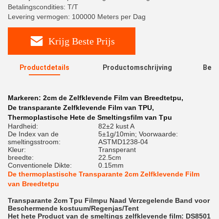
Betalingscondities: T/T
Levering vermogen: 100000 Meters per Dag
Krijg Beste Prijs
Productdetails
Productomschrijving
Beoo
R
Markeren:
2cm de Zelfklevende Film van Breedtetpu
,
De transparante Zelfklevende Film van TPU
,
Thermoplastische Hete de Smeltingsfilm van Tpu
Hardheid:
82±2 kust A
De Index van de
5±1g/10min; Voorwaarde:
smeltingsstroom:
ASTMD1238-04
Kleur:
Transperant
breedte:
22.5cm
Conventionele Dikte:
0.15mm
De thermoplastische Transparante 2cm Zelfklevende Film
van Breedtetpu
Transparante 2cm Tpu Filmpu Naad Verzegelende Band voor
Beschermende kostuum/Regenjas/Tent
Het hete Product van de smeltings zelfklevende film: DS8501