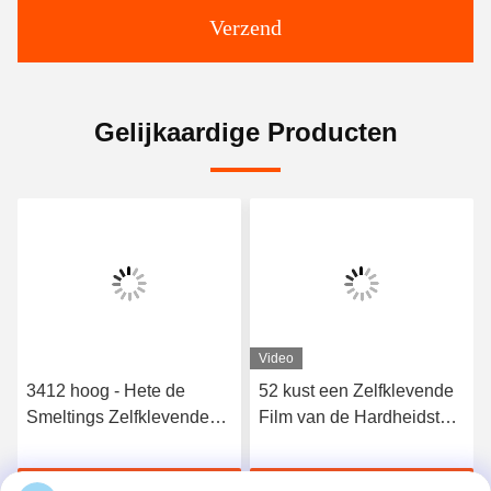
Verzend
Gelijkaardige Producten
Video
3412 hoog - Hete de
52 kust een Zelfklevende
Smeltings Zelfklevende
Film van de Hardheidstpu
Film van het kwaliteits
Hete Smelting voor
Elastische Polyurethaan
Naadloos Ondergoed