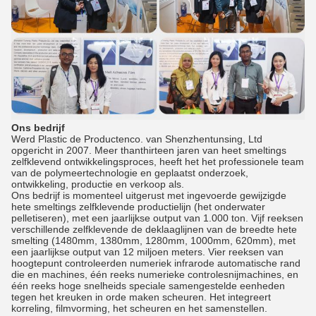
Ons bedrijf
Werd Plastic de Productenco. van Shenzhentunsing, Ltd
opgericht in 2007. Meer thanthirteen jaren van heet smeltings
zelfklevend ontwikkelingsproces, heeft het het professionele team
van de polymeertechnologie en geplaatst onderzoek,
ontwikkeling, productie en verkoop als.
Ons bedrijf is momenteel uitgerust met ingevoerde gewijzigde
hete smeltings zelfklevende productielijn (het onderwater
pelletiseren), met een jaarlijkse output van 1.000 ton. Vijf reeksen
verschillende zelfklevende de deklaaglijnen van de breedte hete
smelting (1480mm, 1380mm, 1280mm, 1000mm, 620mm), met
een jaarlijkse output van 12 miljoen meters. Vier reeksen van
hoogtepunt controleerden numeriek infrarode automatische rand
die en machines, één reeks numerieke controlesnijmachines, en
één reeks hoge snelheids speciale samengestelde eenheden
tegen het kreuken in orde maken scheuren. Het integreert
korreling, filmvorming, het scheuren en het samenstellen.