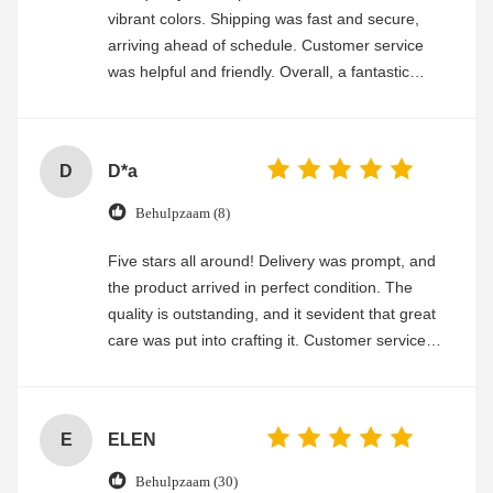
vibrant colors. Shipping was fast and secure,
arriving ahead of schedule. Customer service
was helpful and friendly. Overall, a fantastic
experience
D
D*a
Behulpzaam (8)
Five stars all around! Delivery was prompt, and
the product arrived in perfect condition. The
quality is outstanding, and it sevident that great
care was put into crafting it. Customer service
was friendly and efficient, ensuring a smooth and
enjoyable shopping experience.
E
ELEN
Behulpzaam (30)