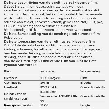
De hete beschrijving van de smeltings zelfklevende film:
DS8501 is een thermoplastisch materiaal, want een
verscheidenheid van materialen op de hete smeltingskleefstof
kunnen worden toegepast, het kan herhaaldelijk het verwarmde
plastic plakken. Dit soort hete smeltingskleefstof heeft goede
adhesie aan textiel, polyester, katoen, gemengde stof, TPU, pvc,
PC/ABS, en heeft goede veerkracht, elasticiteit,
hittebestendigheid, koude weerstand en waterweerstand.
De hete Samenstelling van de smeltings zelfklevende film:
Polyurethaan
De hete toepassing van de smeltings zelfklevende film
DS8501 de de ontwikkelingsrichting en toepassing zijn voor
kleding, schoenen, textieltoebehoren, handtassen, bagage, ipad
beschermende dekking, mobiele telefoon beschermende
dekking, sportuitrusting en andere materialen het plakken.
Van de de Smeltings Zelfklevende Film van TPU de Hete
Fysieke Kenmerken:
Kleur
transparant
Versievoering
Dichtheid
1.18±0.02g/cm3
Dikte
Openingstijd
10min
Breedte
Hardheid
82±2 kust A
Conventionele dikte
5±1g/10min;
De Index van de
Voorwaarde: ASTMD1238-
Conventionele Bree
smeltingsstroom
04
Reologie
temperatuur
112°C
Lengte