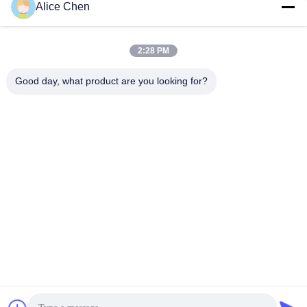
Krijg Beste Prijs
Krijg Beste Prijs
Alice Chen
2:28 PM
Good day, what product are you looking for?
Shenzhen Tunsing Plastic Products Co., Ltd.
ts02@tunsing.com.cn
86-755-8996-0062
Tunsings Industriezone, het dorp van Nr 28 Xiatian,
Longtian-straat, Pingshan-District, Shenzhen-Stad, de
Provincie van Guangdong, China
De Goede Kwaliteit van China Hete Smeltings Zelfklevende
Film Leverancier. Copyright © 2018-2026 Shenzhen Tunsing