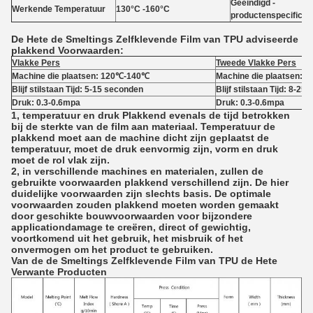
Geëindigd -
Werkende Temperatuur
130°C -160°C
productenspecificat
De Hete de Smeltings Zelfklevende Film van TPU adviseerde
plakkend Voorwaarden:
Vlakke Pers
Tweede Vlakke Pers
Machine die plaatsen: 120℃-140℃
Machine die plaatsen:
Blijf stilstaan Tijd: 5-15 seconden
Blijf stilstaan Tijd: 8-2
Druk: 0.3-0.6mpa
Druk: 0.3-0.6mpa
1, temperatuur en druk Plakkend evenals de tijd betrokken
bij de sterkte van de film aan materiaal. Temperatuur de
plakkend moet aan de machine dicht zijn geplaatst de
temperatuur, moet de druk eenvormig zijn, vorm en druk
moet de rol vlak zijn.
2, in verschillende machines en materialen, zullen de
gebruikte voorwaarden plakkend verschillend zijn. De hier
duidelijke voorwaarden zijn slechts basis. De optimale
voorwaarden zouden plakkend moeten worden gemaakt
door geschikte bouwvoorwaarden voor bijzondere
applicationdamage te creëren, direct of gewichtig,
voortkomend uit het gebruik, het misbruik of het
onvermogen om het product te gebruiken.
Van de de Smeltings Zelfklevende Film van TPU de Hete
Verwante Producten