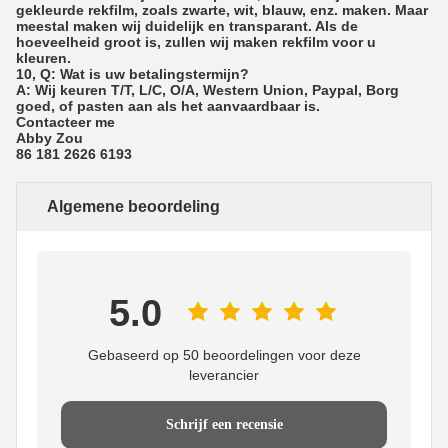
gekleurde rekfilm, zoals zwarte, wit, blauw, enz. maken. Maar
meestal maken wij duidelijk en transparant. Als de
hoeveelheid groot is, zullen wij maken rekfilm voor u
kleuren.
10, Q: Wat is uw betalingstermijn?
A: Wij keuren T/T, L/C, O/A, Western Union, Paypal, Borg
goed, of pasten aan als het aanvaardbaar is.
Contacteer me
Abby Zou
86 181 2626 6193
Algemene beoordeling
5.0
Gebaseerd op 50 beoordelingen voor deze
leverancier
Schrijf een recensie