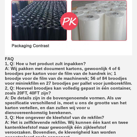
FAQ
1, Q: Hoe u het product zult inpakken?
A: Wij pakken met document kartons, gewoonlijk 4 of 6
broodjes per karton voor de film van de handrek in; 1
broodje voor de film van de machinerek; 56 of 84 broodjes
voor minirekfilm en 27 broodjes per pallet voor jumborekfilm.
2, Q: Hoeveel broodjes kan volledig gepast in één container,
zoals 20FT, 40FT zijn?
A: De details zijn in de bovengenoemde vormen. Als uw
specificatie verschillend is, moet u ons de grootte van het
karton vertellen, en dan zullen wij voor u
dienovereenkomstig berekenen.
3, Q: Hoe ongeveer de kleefstof van de rekfilm?
A: Het is zelfklevende rekfilm. Wij kunnen één kant en twee
kantenkleefstof maar gewoonlijk één zijkleefstof
veroorzaken. Bovendien, de kleverigheid kan worden
gecontroleerd zoals aangepast.