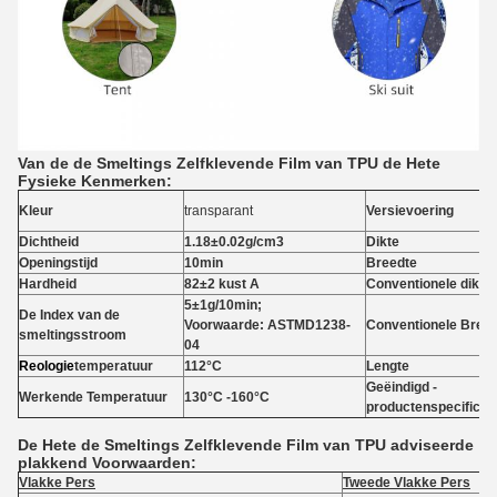
Van de de Smeltings Zelfklevende Film van TPU de Hete
Fysieke Kenmerken:
Kleur
transparant
Versievoering
Dichtheid
1.18±0.02g/cm3
Dikte
Openingstijd
10min
Breedte
Hardheid
82±2 kust A
Conventionele dikte
5±1g/10min;
De Index van de
Voorwaarde: ASTMD1238-
Conventionele Bree
smeltingsstroom
04
Reologie
temperatuur
112°C
Lengte
Geëindigd -
Werkende Temperatuur
130°C -160°C
productenspecificat
De Hete de Smeltings Zelfklevende Film van TPU adviseerde
plakkend Voorwaarden:
Vlakke Pers
Tweede Vlakke Pers