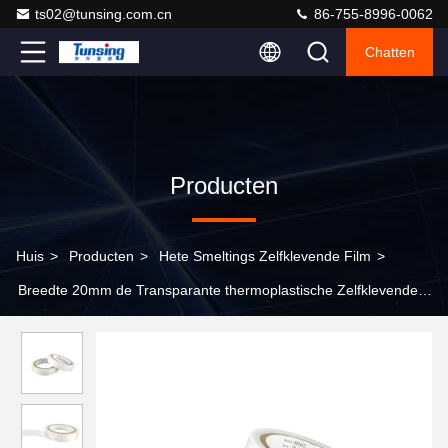
ts02@tunsing.com.cn
86-755-8996-0062
Chatten
Producten
Huis
>
Producten
>
Hete Smeltings Zelfklevende Film
>
Breedte 20mm de Transparante thermoplastische Zelfklevende
Film van Tpu