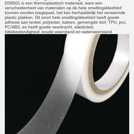
DS8501 is een thermoplastisch materiaal, want een
verscheidenheid van materialen op de hete smeltingskleefstof
kunnen worden toegepast, het kan herhaaldelijk het verwarmde
plastic plakken. Dit soort hete smeltingskleefstof heeft goede
adhesie aan textiel, polyester, katoen, gemengde stof, TPU, pvc,
PC/ABS, en heeft goede veerkracht, elasticiteit,
hittebestendigheid, koude weerstand en waterweerstand.