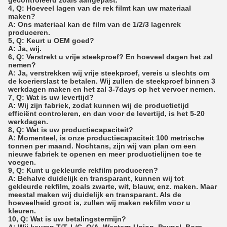
4, Q: Hoeveel lagen van de rek filmt kan uw materiaal
maken?
A: Ons materiaal kan de film van de 1/2/3 lagenrek
produceren.
5, Q: Keurt u OEM goed?
A: Ja, wij.
6, Q: Verstrekt u vrije steekproef? En hoeveel dagen het zal
nemen?
A: Ja, verstrekken wij vrije steekproef, vereis u slechts om
de koerierslast te betalen. Wij zullen de steekproef binnen 3
werkdagen maken en het zal 3-7days op het vervoer nemen.
7, Q: Wat is uw levertijd?
A: Wij zijn fabriek, zodat kunnen wij de productietijd
efficiënt controleren, en dan voor de levertijd, is het 5-20
werkdagen.
8, Q: Wat is uw productiecapaciteit?
A: Momenteel, is onze productiecapaciteit 100 metrische
tonnen per maand. Nochtans, zijn wij van plan om een
nieuwe fabriek te openen en meer productielijnen toe te
voegen.
9, Q: Kunt u gekleurde rekfilm produceren?
A: Behalve duidelijk en transparant, kunnen wij tot
gekleurde rekfilm, zoals zwarte, wit, blauw, enz. maken. Maar
meestal maken wij duidelijk en transparant. Als de
hoeveelheid groot is, zullen wij maken rekfilm voor u
kleuren.
10, Q: Wat is uw betalingstermijn?
A: Wij keuren T/T, L/C, O/A, Western Union, Paypal, Borg