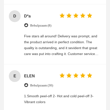
D
D*a
Behulpzaam (8)
Five stars all around! Delivery was prompt, and
the product arrived in perfect condition. The
quality is outstanding, and it sevident that great
care was put into crafting it. Customer service
was friendly and efficient, ensuring a smooth and
enjoyable shopping experience.
E
ELEN
Behulpzaam (30)
1.Smooth peel-off 2- Hot and cold peel-off 3-
Vibrant colors