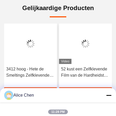
Gelijkaardige Producten
Video
3412 hoog - Hete de
52 kust een Zelfklevende
Smeltings Zelfklevende
Film van de Hardheidstpu
Film van het kwaliteits
Hete Smelting voor
Elastische Polyurethaan
Naadloos Ondergoed
Krijg Beste Prijs
Krijg Beste Prijs
Alice Chen
11:28 PM