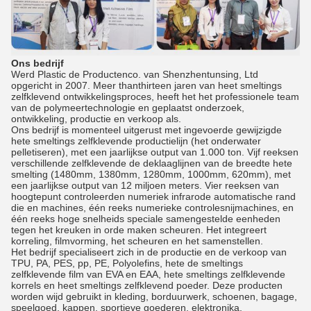
Ons bedrijf
Werd Plastic de Productenco. van Shenzhentunsing, Ltd
opgericht in 2007. Meer thanthirteen jaren van heet smeltings
zelfklevend ontwikkelingsproces, heeft het het professionele team
van de polymeertechnologie en geplaatst onderzoek,
ontwikkeling, productie en verkoop als.
Ons bedrijf is momenteel uitgerust met ingevoerde gewijzigde
hete smeltings zelfklevende productielijn (het onderwater
pelletiseren), met een jaarlijkse output van 1.000 ton. Vijf reeksen
verschillende zelfklevende de deklaaglijnen van de breedte hete
smelting (1480mm, 1380mm, 1280mm, 1000mm, 620mm), met
een jaarlijkse output van 12 miljoen meters. Vier reeksen van
hoogtepunt controleerden numeriek infrarode automatische rand
die en machines, één reeks numerieke controlesnijmachines, en
één reeks hoge snelheids speciale samengestelde eenheden
tegen het kreuken in orde maken scheuren. Het integreert
korreling, filmvorming, het scheuren en het samenstellen.
Het bedrijf specialiseert zich in de productie en de verkoop van
TPU, PA, PES, pp, PE, Polyolefins, hete de smeltings
zelfklevende film van EVA en EAA, hete smeltings zelfklevende
korrels en heet smeltings zelfklevend poeder. Deze producten
worden wijd gebruikt in kleding, borduurwerk, schoenen, bagage,
speelgoed, kappen, sportieve goederen, elektronika,