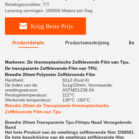
Betalingscondities: T/T
Levering vermogen: 100000 Meters per Dag
Krijg Beste Prijs
Productdetails
Productomschrijving
Beoo
R
Markeren:
De thermoplastische Zelfklevende Film van Tpu
,
De transparante Zelfklevende Film van TPU
,
Breedte 20mm Polyester Zelfklevende Film
Hardheid:
82±2 (Kust A)
De Index van de
5±1g/10min; Voorwaarde:
smeltingsstroom:
ASTMD1238-04
Reologietemperatuur:
112°C
Werkende temperatuur:
130°C -160°C
Breedte 20mm de Transparante thermoplastische
Zelfklevende Film van Tpu
Breedte 20mm Transparante Tpu-Filmpu Naad Verzegelende
Band
Het hete Product van de smeltings zelfklevende film: DS8501
De hete beschrijving van de smeltings zelfklevende film: