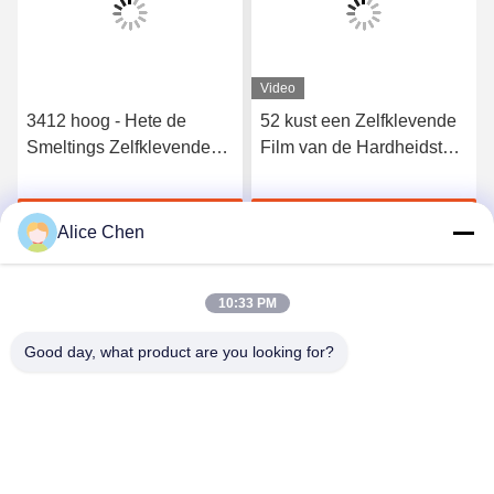
Video
3412 hoog - Hete de
52 kust een Zelfklevende
Smeltings Zelfklevende
Film van de Hardheidstpu
Film van het kwaliteits
Hete Smelting voor
Elastische Polyurethaan
Naadloos Ondergoed
Krijg Beste Prijs
Krijg Beste Prijs
Alice Chen
10:33 PM
Good day, what product are you looking for?
Shenzhen Tunsing Plastic Products Co., Ltd.
ts02@tunsing.com.cn
86-755-8996-0062