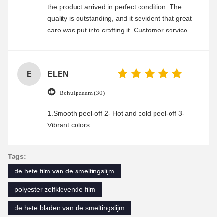
the product arrived in perfect condition. The
quality is outstanding, and it sevident that great
care was put into crafting it. Customer service
was friendly and efficient, ensuring a smooth and
enjoyable shopping experience.
E
ELEN
Behulpzaam (30)
1.Smooth peel-off 2- Hot and cold peel-off 3-
Vibrant colors
Tags:
de hete film van de smeltingslijm
polyester zelfklevende film
de hete bladen van de smeltingslijm