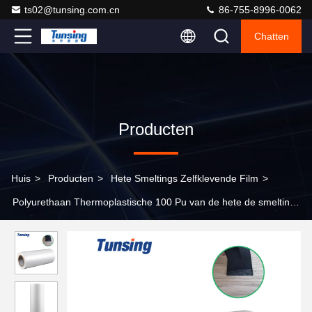
ts02@tunsing.com.cn
86-755-8996-0062
Chatten
Producten
Huis
>
Producten
>
Hete Smeltings Zelfklevende Film
>
Polyurethaan Thermoplastische 100 Pu van de hete de smeltings
zelfklevende Yards film van de Lijmfilm