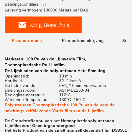
Betalingscondities: T/T
Levering vermogen: 100000 Meters per Dag
Krijg Beste Prijs
Productdetails
Productomschrijving
Beoo
R
Markeren:
100 Pu van de Lijmyards Film
,
Thermoplastische Pu Lijmfilm
,
De Lijmbladen van de polyurethaan Hete Smelting
Openingstijd:
10 min
Hardheid:
82±2 kust A
De Index van de
5±1g/10min; Voorwaarde:
smeltingsstroom:
ASTMD1238-04
Reologietemperatuur:
112°C
Werkende Temperatuur:
130°C -160°C
Polyurethaan Thermoplastische 100 Pu van de hete de
smeltings zelfklevende Yards film van de Lijmfilm
De Grondstoffenpu van het Hermoplasticpolyurethaan
Lijmfilm voor Geen ingsondergoed
Het hete Product van de smeltings zelfklevende film: DS8501