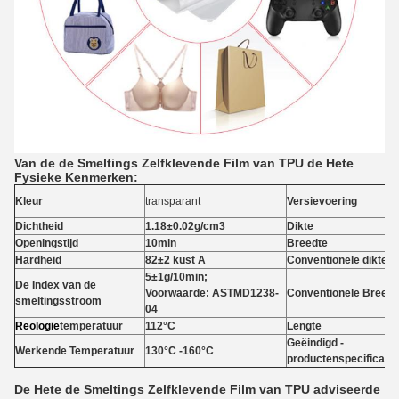
Van de de Smeltings Zelfklevende Film van TPU de Hete
Fysieke Kenmerken:
Kleur
transparant
Versievoering
Dichtheid
1.18±0.02g/cm3
Dikte
Openingstijd
10min
Breedte
Hardheid
82±2 kust A
Conventionele dikte
5±1g/10min;
De Index van de
Voorwaarde: ASTMD1238-
Conventionele Breedt
smeltingsstroom
04
Reologie
temperatuur
112°C
Lengte
Geëindigd -
Werkende Temperatuur
130°C -160°C
productenspecificatie
De Hete de Smeltings Zelfklevende Film van TPU adviseerde