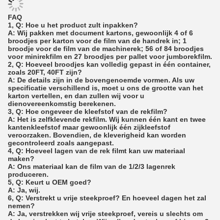
FAQ
1, Q: Hoe u het product zult inpakken?
A: Wij pakken met document kartons, gewoonlijk 4 of 6
broodjes per karton voor de film van de handrek in; 1
broodje voor de film van de machinerek; 56 of 84 broodjes
voor minirekfilm en 27 broodjes per pallet voor jumborekfilm.
2, Q: Hoeveel broodjes kan volledig gepast in één container,
zoals 20FT, 40FT zijn?
A: De details zijn in de bovengenoemde vormen. Als uw
specificatie verschillend is, moet u ons de grootte van het
karton vertellen, en dan zullen wij voor u
dienovereenkomstig berekenen.
3, Q: Hoe ongeveer de kleefstof van de rekfilm?
A: Het is zelfklevende rekfilm. Wij kunnen één kant en twee
kantenkleefstof maar gewoonlijk één zijkleefstof
veroorzaken. Bovendien, de kleverigheid kan worden
gecontroleerd zoals aangepast.
4, Q: Hoeveel lagen van de rek filmt kan uw materiaal
maken?
A: Ons materiaal kan de film van de 1/2/3 lagenrek
produceren.
5, Q: Keurt u OEM goed?
A: Ja, wij.
6, Q: Verstrekt u vrije steekproef? En hoeveel dagen het zal
nemen?
A: Ja, verstrekken wij vrije steekproef, vereis u slechts om