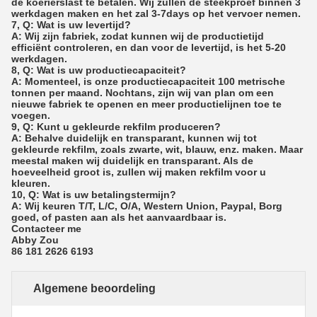
de koerierslast te betalen. Wij zullen de steekproef binnen 3
werkdagen maken en het zal 3-7days op het vervoer nemen.
7, Q: Wat is uw levertijd?
A: Wij zijn fabriek, zodat kunnen wij de productietijd
efficiënt controleren, en dan voor de levertijd, is het 5-20
werkdagen.
8, Q: Wat is uw productiecapaciteit?
A: Momenteel, is onze productiecapaciteit 100 metrische
tonnen per maand. Nochtans, zijn wij van plan om een
nieuwe fabriek te openen en meer productielijnen toe te
voegen.
9, Q: Kunt u gekleurde rekfilm produceren?
A: Behalve duidelijk en transparant, kunnen wij tot
gekleurde rekfilm, zoals zwarte, wit, blauw, enz. maken. Maar
meestal maken wij duidelijk en transparant. Als de
hoeveelheid groot is, zullen wij maken rekfilm voor u
kleuren.
10, Q: Wat is uw betalingstermijn?
A: Wij keuren T/T, L/C, O/A, Western Union, Paypal, Borg
goed, of pasten aan als het aanvaardbaar is.
Contacteer me
Abby Zou
86 181 2626 6193
Algemene beoordeling