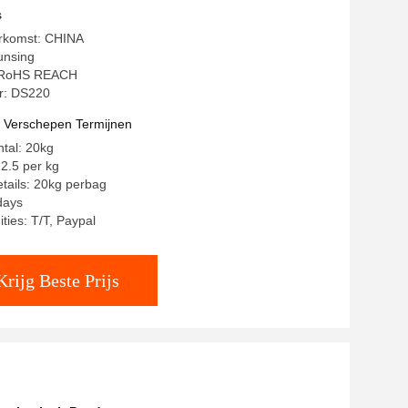
s
erkomst: CHINA
unsing
g: RoHS REACH
: DS220
t Verschepen Termijnen
ntal: 20kg
-2.5 per kg
tails: 20kg perbag
days
ties: T/T, Paypal
Krijg Beste Prijs