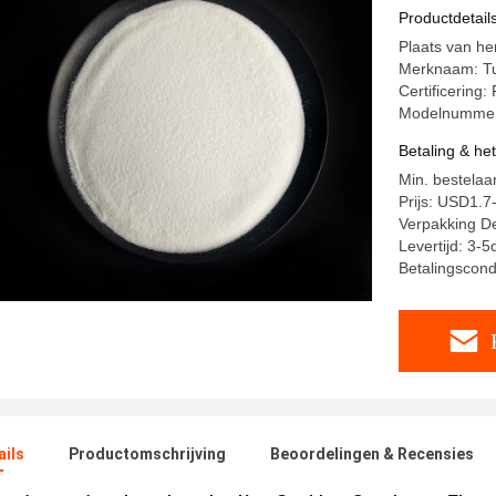
Productdetail
Plaats van h
Merknaam: T
Certificerin
Modelnummer
Betaling & he
Min. bestelaa
Prijs: USD1.7
Verpakking De
Levertijd: 3-5
Betalingscondi
ails
Productomschrijving
Beoordelingen & Recensies