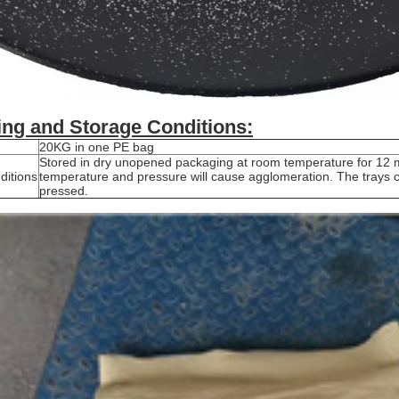
ing and S
torage
C
onditions:
20KG in one PE bag
Stored in dry unopened packaging at room temperature for 12 
ditions
temperature and pressure will cause agglomeration. The trays 
pressed.