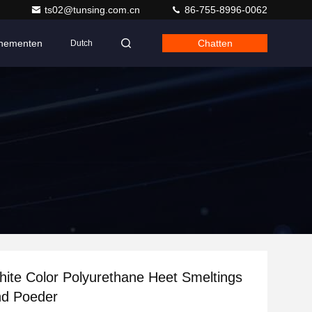
ts02@tunsing.com.cn
86-755-8996-0062
nementen
Chatten
Dutch
te Color Polyurethane Heet Smeltings
nd Poeder