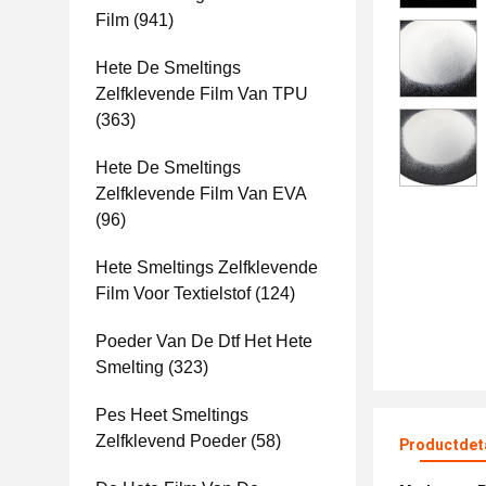
Film
(941)
Hete De Smeltings
Zelfklevende Film Van TPU
(363)
Hete De Smeltings
Zelfklevende Film Van EVA
(96)
Hete Smeltings Zelfklevende
Film Voor Textielstof
(124)
Poeder Van De Dtf Het Hete
Smelting
(323)
Pes Heet Smeltings
Zelfklevend Poeder
(58)
Productdet