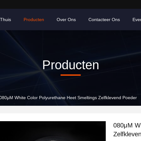
Thuis
Producten
Over Ons
Contacteer Ons
Eve
Producten
080μM White Color Polyurethane Heet Smeltings Zelfklevend Poeder
080μM Whi
Zelfkleve