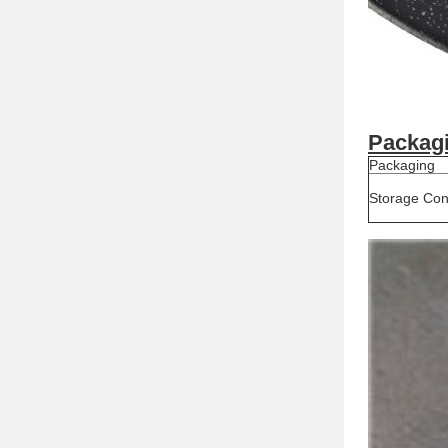
Packag
Packaging
Storage Con