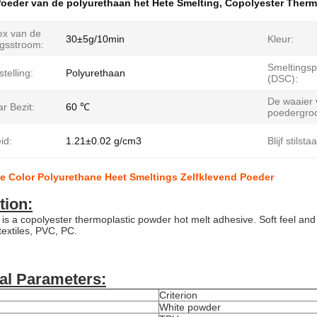
oeder van de polyurethaan het Hete Smelting
,
Copolyester Therm
ex van de
30±5g/10min
Kleur:
ngsstroom:
Smeltingsp
telling:
Polyurethaan
(DSC):
De waaier 
r Bezit:
60 ℃
poedergroo
id:
1.21±0.02 g/cm3
Blijf stilsta
e Color Polyurethane Heet Smeltings Zelfklevend Poeder
tion:
is a copolyester thermoplastic powder hot melt adhesive. Soft feel and c
textiles, PVC, PC.
al Parameters
:
Criterion
White powder