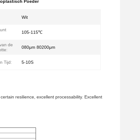
oplastisch Poeder
Wit
unt
105-115℃
van de
080μm 80200μm
tte:
an Tijd:
5-10S
ertain resilience, excellent processability. Excellent