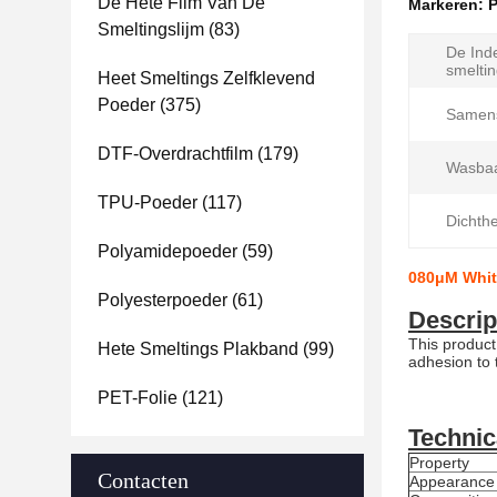
De Hete Film Van De
Markeren:
P
Smeltingslijm
(83)
De Ind
smelti
Heet Smeltings Zelfklevend
Poeder
(375)
Samens
DTF-Overdrachtfilm
(179)
Wasbaa
TPU-Poeder
(117)
Dichthe
Polyamidepoeder
(59)
080μM Whit
Polyesterpoeder
(61)
Descrip
This product 
Hete Smeltings Plakband
(99)
adhesion to 
PET-Folie
(121)
Technic
Property
Contacten
Appearance