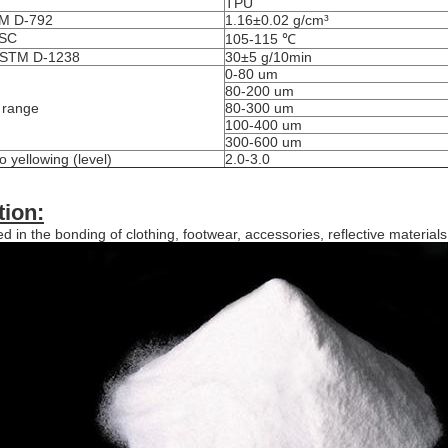
TPU
TM D-792
1.16±0.02 g/cm³
DSC
105-115 ℃
 ASTM D-1238
30±5 g/10min
0-80 um
80-200 um
 range
80-300 um
100-400 um
300-600 um
o yellowing (level)
2.0-3.0
tion:
d in the bonding of clothing, footwear, accessories, reflective materia