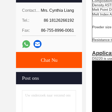
Composition
Density AS
Melt Point 
Contacten:
Mrs. Cynthia Liang
Melt Index
Tel.:
86 18126266192
Powder size
Fax:
86-755-8996-0061
Resistance t
Applica
DS220 is use
Chat Nu
Post ons