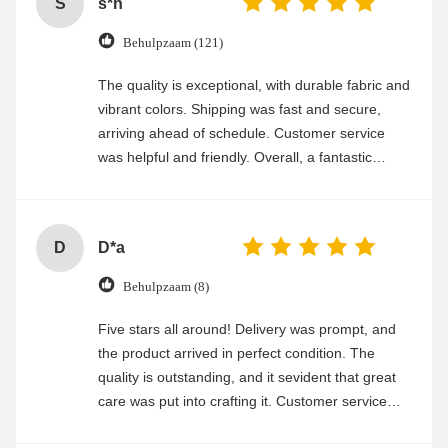
S
s*n
Behulpzaam (121)
The quality is exceptional, with durable fabric and
vibrant colors. Shipping was fast and secure,
arriving ahead of schedule. Customer service
was helpful and friendly. Overall, a fantastic
experience
D
D*a
Behulpzaam (8)
Five stars all around! Delivery was prompt, and
the product arrived in perfect condition. The
quality is outstanding, and it sevident that great
care was put into crafting it. Customer service
was friendly and efficient, ensuring a smooth and