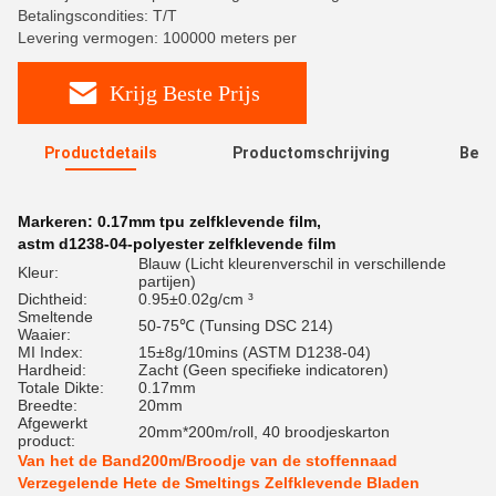
Betalingscondities: T/T
Levering vermogen: 100000 meters per
Krijg Beste Prijs
Productdetails
Productomschrijving
Beoo
R
Markeren:
0.17mm tpu zelfklevende film
,
astm d1238-04-polyester zelfklevende film
Blauw (Licht kleurenverschil in verschillende
Kleur:
partijen)
Dichtheid:
0.95±0.02g/cm ³
Smeltende
50-75℃ (Tunsing DSC 214)
Waaier:
MI Index:
15±8g/10mins (ASTM D1238-04)
Hardheid:
Zacht (Geen specifieke indicatoren)
Totale Dikte:
0.17mm
Breedte:
20mm
Afgewerkt
20mm*200m/roll, 40 broodjeskarton
product:
Van het de Band200m/Broodje van de stoffennaad
Verzegelende Hete de Smeltings Zelfklevende Bladen