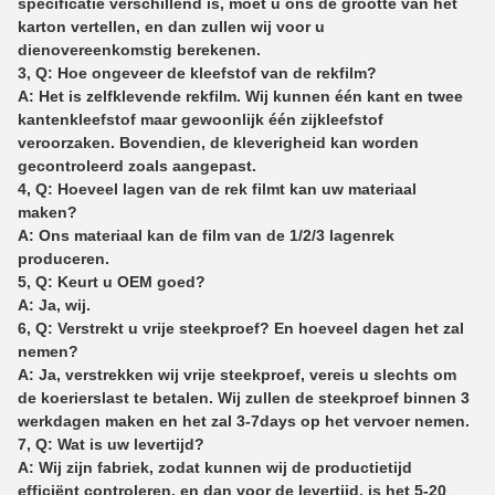
specificatie verschillend is, moet u ons de grootte van het
karton vertellen, en dan zullen wij voor u
dienovereenkomstig berekenen.
3, Q: Hoe ongeveer de kleefstof van de rekfilm?
A: Het is zelfklevende rekfilm. Wij kunnen één kant en twee
kantenkleefstof maar gewoonlijk één zijkleefstof
veroorzaken. Bovendien, de kleverigheid kan worden
gecontroleerd zoals aangepast.
4, Q: Hoeveel lagen van de rek filmt kan uw materiaal
maken?
A: Ons materiaal kan de film van de 1/2/3 lagenrek
produceren.
5, Q: Keurt u OEM goed?
A: Ja, wij.
6, Q: Verstrekt u vrije steekproef? En hoeveel dagen het zal
nemen?
A: Ja, verstrekken wij vrije steekproef, vereis u slechts om
de koerierslast te betalen. Wij zullen de steekproef binnen 3
werkdagen maken en het zal 3-7days op het vervoer nemen.
7, Q: Wat is uw levertijd?
A: Wij zijn fabriek, zodat kunnen wij de productietijd
efficiënt controleren, en dan voor de levertijd, is het 5-20