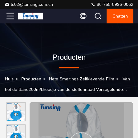
ts02@tunsing.com.cn
86-755-8996-0062
Chatten
Producten
Huis
>
Producten
>
Hete Smeltings Zelfklevende Film
>
Van
het de Band200m/Broodje van de stoffennaad Verzegelende
Hete de Smeltings Zelfklevende Bladen