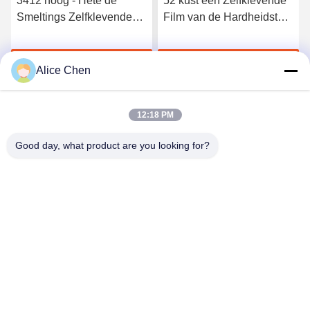
3412 hoog - Hete de
52 kust een Zelfklevende
Smeltings Zelfklevende
Film van de Hardheidstpu
Film van het kwaliteits
Hete Smelting voor
Elastische Polyurethaan
Naadloos Ondergoed
Krijg Beste Prijs
Krijg Beste Prijs
Alice Chen
12:18 PM
Good day, what product are you looking for?
Shenzhen Tunsing Plastic Products Co., Ltd.
ts02@tunsing.com.cn
86-755-8996-0062
Tunsings Industriezone, het dorp van Nr 28 Xiatian,
Longtian-straat, Pingshan-District, Shenzhen-Stad, de
Provincie van Guangdong, China