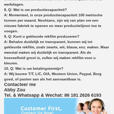
werkdagen.
8, Q: Wat is uw productiecapaciteit?
A: Momenteel, is onze productiecapaciteit 100 metrische
tonnen per maand. Nochtans, zijn wij van plan om een
nieuwe fabriek te openen en meer productielijnen toe te
voegen.
9, Q: Kunt u gekleurde rekfilm produceren?
A: Behalve duidelijk en transparant, kunnen wij tot
gekleurde rekfilm, zoals zwarte, wit, blauw, enz. maken. Maar
meestal maken wij duidelijk en transparant. Als de
hoeveelheid groot is, zullen wij maken rekfilm voor u
kleuren.
10, Q: Wat is uw betalingstermijn?
A: Wij keuren T/T, L/C, O/A, Western Union, Paypal, Borg
goed, of pasten aan als het aanvaardbaar is.
Contacteer me
Abby Zou
Tel. & Whatsapp & Wechat: 86 181 2626 619
3