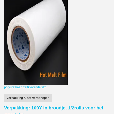
polyurethaan zelfklevende film
Verpakking & het Verschepen
Verpakking: 100Y in broodje, 1/2rolls voor het