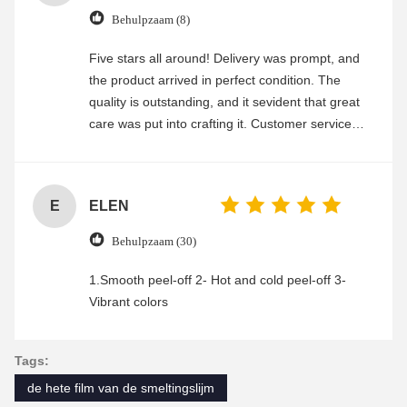
Behulpzaam (8)
Five stars all around! Delivery was prompt, and
the product arrived in perfect condition. The
quality is outstanding, and it sevident that great
care was put into crafting it. Customer service
was friendly and efficient, ensuring a smooth and
enjoyable shopping experience.
E
ELEN
Behulpzaam (30)
1.Smooth peel-off 2- Hot and cold peel-off 3-
Vibrant colors
Tags:
de hete film van de smeltingslijm