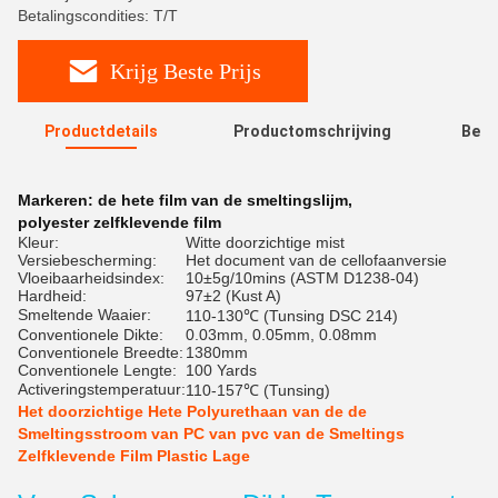
Betalingscondities: T/T
Krijg Beste Prijs
Productdetails
Productomschrijving
Beoo
R
Markeren:
de hete film van de smeltingslijm
,
polyester zelfklevende film
Kleur:
Witte doorzichtige mist
Versiebescherming:
Het document van de cellofaanversie
Vloeibaarheidsindex:
10±5g/10mins (ASTM D1238-04)
Hardheid:
97±2 (Kust A)
Smeltende Waaier:
110-130℃ (Tunsing DSC 214)
Conventionele Dikte:
0.03mm, 0.05mm, 0.08mm
Conventionele Breedte:
1380mm
Conventionele Lengte:
100 Yards
Activeringstemperatuur:
110-157℃ (Tunsing)
Het doorzichtige Hete Polyurethaan van de de
Smeltingsstroom van PC van pvc van de Smeltings
Zelfklevende Film Plastic Lage