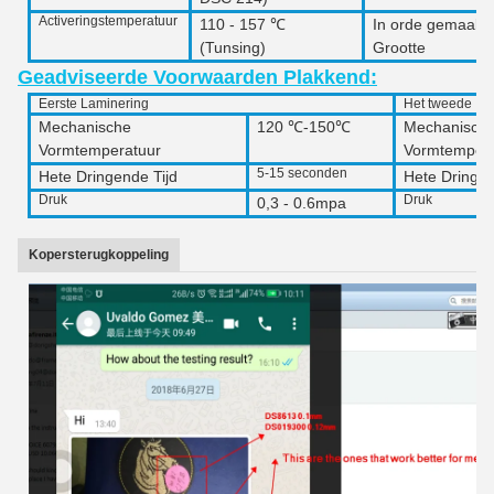
Activeringstemperatuur
110 - 157 ℃
In orde gemaakt
(
Tunsing
)
Grootte
Geadviseerde Voorwaarden Plakkend:
Eerste Laminering
Het tweede Inp
Mechanische
120 ℃-150℃
Mechanisch
Vormtemperatuur
Vormtempera
5-15 seconden
Hete Dringende Tijd
Hete Dringen
Druk
Druk
0,3 - 0.6mpa
Kopersterugkoppeling