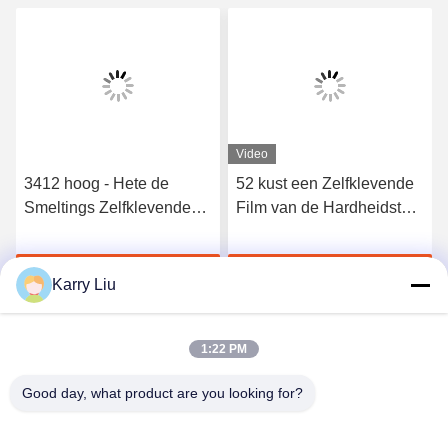
Video
3412 hoog - Hete de
52 kust een Zelfklevende
Smeltings Zelfklevende
Film van de Hardheidstpu
Film van het kwaliteits
Hete Smelting voor
Elastische Polyurethaan
Naadloos Ondergoed
Krijg Beste Prijs
Krijg Beste Prijs
Karry Liu
1:22 PM
Good day, what product are you looking for?
Shenzhen Tunsing Plastic Products Co., Ltd.