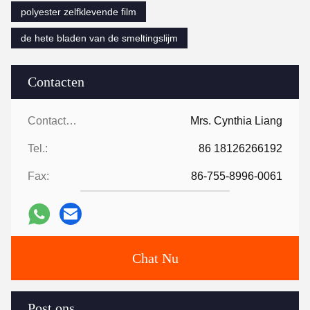
polyester zelfklevende film
de hete bladen van de smeltingslijm
Contacten
Contacten:
Mrs. Cynthia Liang
Tel.:
86 18126266192
Fax:
86-755-8996-0061
Chat Nu
Post ons