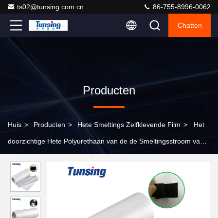
ts02@tunsing.com.cn
86-755-8996-0062
Chatten
Producten
Huis
>
Producten
>
Hete Smeltings Zelfklevende Film
>
Het
doorzichtige Hete Polyurethaan van de de Smeltingsstroom van
PC van pvc van de Smeltings Zelfklevende Film Plastic Lage