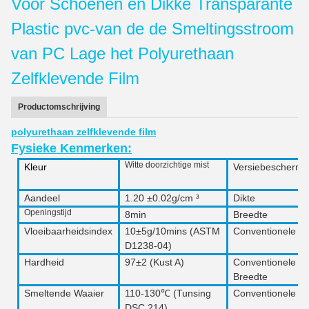
Voor Schoenen en Dikke Transparante
Plastic pvc-van de de Smeltingsstroom
van PC Lage het Polyurethaan
Zelfklevende Film
Productomschrijving
polyurethaan zelfklevende film
Fysieke Kenmerken:
Witte doorzichtige mist
Kleur
Versiebeschermi
Aandeel
1.20 ±0.02g/cm ³
Dikte
Openingstijd
8min
Breedte
Vloeibaarheidsindex
10±5g/10mins
(
ASTM
Conventionele Di
D
1238
-04)
Hardheid
97±2 (Kust A)
Conventionele
Breedte
Smeltende Waaier
110-130℃ (Tunsing
Conventionele L
DSC 214)