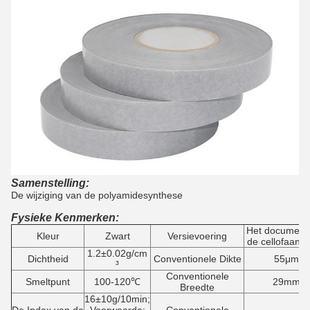
Samenstelling:
De wijziging van de polyamidesynthese
Fysieke Kenmerken:
Het document
Kleur
Zwart
Versievoering
de cellofaanve
1.2±0.02g/cm
Dichtheid
Conventionele Dikte
55μm
³
Conventionele
Smeltpunt
100-120℃
29mm
Breedte
16±10g/10min;
De Index van de
Voorwaarde:
Conventionele