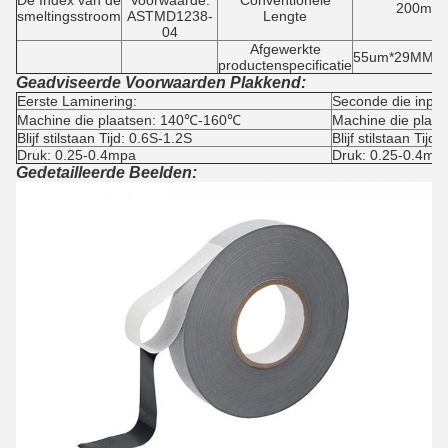
200m
smeltingsstroom
ASTMD1238-
Lengte
04
Afgewerkte
55um*29MM*
productenspecificatie
Geadviseerde Voorwaarden Plakkend:
Eerste Laminering:
Seconde die inpla
Machine die plaatsen: 140℃-160℃
Machine die plaa
Blijf stilstaan Tijd: 0.6S-1.2S
Blijf stilstaan Tijd
Druk: 0.25-0.4mpa
Druk: 0.25-0.4mp
Gedetailleerde Beelden: