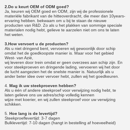
2.Do u keurt OEM of ODM goed?
Ja, keuren wij OEM goed en ODM, zijn wij de professionele
materiële fabrikant van de hitteoverdracht, die meer dan 10years-
ervaring hebben. bekwaam om u bij te staan de nieuwe
producten van R&D. Zo als u het plakken van sommige speciale
materialen nodig hebt, gelieve te aarzelen niet om ons te laten
het weten.
3.How vervoert u de producten?
Als u niet dringend bent, vervoeren wij gewoonlijk door schip
omdat het de goedkoopste manier is. Maar voor het gebied
West- van Azië,
wij leveren door trein omdat er geen overzees aan schip zijn. En
voor steekproeven en dringende lading, vervoeren wij het door
de lucht aangezien het de snelste manier is. Natuurlijk als u
ander beter idee over vervoer hebt, zullen wij het goedkeuren.
4.
Mag ik uw steekproeven hebben?
Als u één of andere steekproef voor verwijzing nodig hebt, te
laten gelieve ons uw adres/schip volledig kennen
wijze met koerier, en wij zullen steekproef voor uw verwijzing
schikken.
5.
Hoe lang is de levertijd?
Steekproeflevertijd: 3-7 dagen
Bulklevertijd: 7-10 dagen (hangt in bestelling af hoeveelheid)