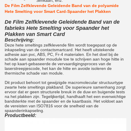
Simkaart, enz.
De Film Zelfklevende Geleidende Band van de polyamide
Hete Smelting voor Smart Card-Spaander het Plakken
De Film Zelfklevende Geleidende Band van de
fabrieks Hete Smelting voor Spaander het
Plakken van Smart Card
Beschrijving:
Deze hete smeltings zelfklevende film wordt toegepast op de
inkapseling van de contactsmartcard. Het heeft uitstekende
adhesie aan pvc, ABS, PC, Fr-4 materialen. En het doel bij de
schade aan spaander moudule toe te schrijven aan hoge hitte in
het op kaart-gebaseerde de vervaardigingsproces van de
laserstreepjescode, het kan de hitte en avoide isoleren de
thermische schade van module.
Dit product behoort tot gewijzigde macromolecular structuurtype
zwarte hete smeltings plakband. De superieure samenhang zorgt
ervoor dat er geen structurele breuk in de duw en buigende tests
na het plakken zijn. Tegelijkertijd, handhaaft het een evenwichtige
bandsterkte met de spaander en de kaartbasis. Het voldoet aan
de vereisten van ISO7816 voor de snelheid van de
spaanderinkapseling.
Productbeeld: