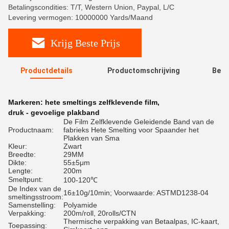
Betalingscondities: T/T, Western Union, Paypal, L/C
Levering vermogen: 10000000 Yards/Maand
Krijg Beste Prijs
Productdetails
Productomschrijving
Beoo
R
Markeren:
hete smeltings zelfklevende film
,
druk - gevoelige plakband
De Film Zelfklevende Geleidende Band van de
Productnaam:
fabrieks Hete Smelting voor Spaander het
Plakken van Sma
Kleur:
Zwart
Breedte:
29MM
Dikte:
55±5μm
Lengte:
200m
Smeltpunt:
100-120℃
De Index van de
16±10g/10min; Voorwaarde: ASTMD1238-04
smeltingsstroom:
Samenstelling:
Polyamide
Verpakking:
200m/roll, 20rolls/CTN
Thermische verpakking van Betaalpas, IC-kaart,
Toepassing: