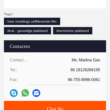
Tags:
hete smeltings zelfklevende film
druk - gevoelige plakband
thermische plakband
Contacten
Contacten:
Ms. Martina Gao
Tel.:
86 18126266195
Fax:
86-755-8996-0061
Chat Nu