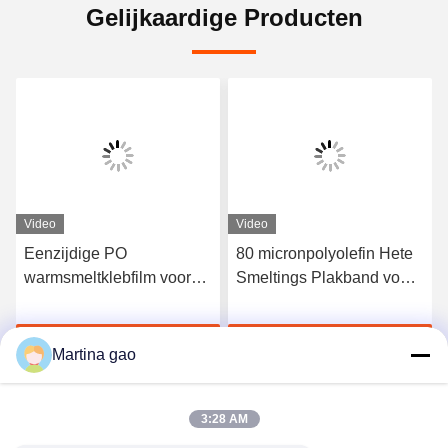
Gelijkaardige Producten
Video
Video
Eenzijdige PO
80 micronpolyolefin Hete
warmsmeltklebfilm voor
Smeltings Plakband voor
worst U-clips en C-clips
U C M Nail
Krijg Beste Prijs
Krijg Beste Prijs
Martina gao
3:28 AM