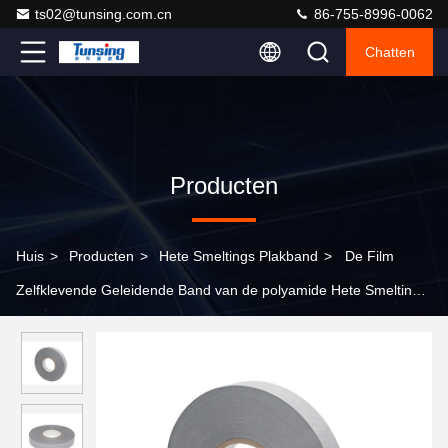
ts02@tunsing.com.cn
86-755-8996-0062
Chatten
Producten
Huis
>
Producten
>
Hete Smeltings Plakband
>
De Film
Zelfklevende Geleidende Band van de polyamide Hete Smelting
voor Smart Card-Spaander het Plakken