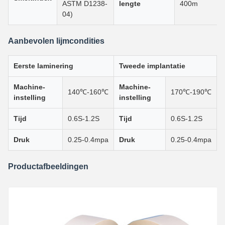
ASTM D1238-
lengte
400m
04)
Aanbevolen lijmcondities
Eerste laminering
Tweede implantatie
Machine-
Machine-
140℃-160℃
170℃-190℃
instelling
instelling
Tijd
0.6S-1.2S
Tijd
0.6S-1.2S
Druk
0.25-0.4mpa
Druk
0.25-0.4mpa
Productafbeeldingen