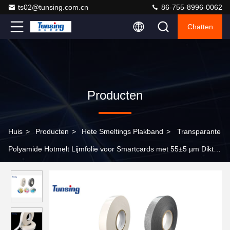
ts02@tunsing.com.cn
86-755-8996-0062
Chatten
Producten
Huis
>
Producten
>
Hete Smeltings Plakband
>
Transparante
Polyamide Hotmelt Lijmfolie voor Smartcards met 55±5 µm Dikte
en ISO7816 Conformiteit