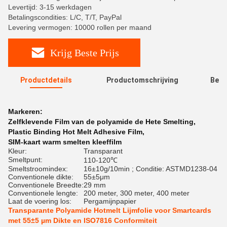
Levertijd: 3-15 werkdagen
Betalingscondities: L/C, T/T, PayPal
Levering vermogen: 10000 rollen per maand
Krijg Beste Prijs
Productdetails
Productomschrijving
Beoo
R
Markeren:
Zelfklevende Film van de polyamide de Hete Smelting
,
Plastic Binding Hot Melt Adhesive Film
,
SIM-kaart warm smelten kleeffilm
Kleur:
Transparant
Smeltpunt:
110-120℃
Smeltstroomindex:
16±10g/10min ; Conditie: ASTMD1238-04
Conventionele dikte:
55±5μm
Conventionele Breedte:
29 mm
Conventionele lengte:
200 meter, 300 meter, 400 meter
Laat de voering los:
Pergamijnpapier
Transparante Polyamide Hotmelt Lijmfolie voor Smartcards
met 55±5 µm Dikte en ISO7816 Conformiteit