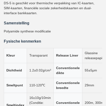
DS-5 is geschikt voor thermische verpakking van IC-kaarten,
SIM-kaarten, financiële sociale zekerheidskaarten en dual-
interface bankkaarten.
Samenstelling
Polyamide synthese modificatie
Fysische kenmerken
Glassine
Kleur
Transparant
Release Liner
releasepapier
Conventionele
Dichtheid
1.2±0.02g/cm³
55±5μm
dikte
Conventionele
Smeltpunt
110-120℃
29mm
breedte
16±10g/10min
(Conditie:
Conventionele
200m, 300m,
Smeltindex