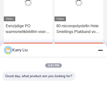
Video
Video
Eenzijdige PO
80 micronpolyolefin Hete
warmsmeltklebfilm voor
Smeltings Plakband voor
worst U-clips en C-clips
U C M Nail
Krijg Beste Prijs
Krijg Beste Prijs
Karry Liu
4:01 PM
Good day, what product are you looking for?
Shenzhen Tunsing Plastic Products Co., Ltd.
ts02@tunsing.com.cn
86-755-8996-0062