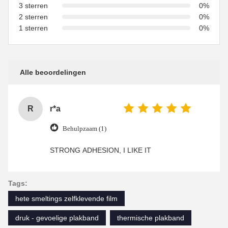
3 sterren
0%
2 sterren
0%
1 sterren
0%
Alle beoordelingen
R
r*a
Behulpzaam (1)
STRONG ADHESION, I LIKE IT
Tags:
hete smeltings zelfklevende film
druk - gevoelige plakband
thermische plakband