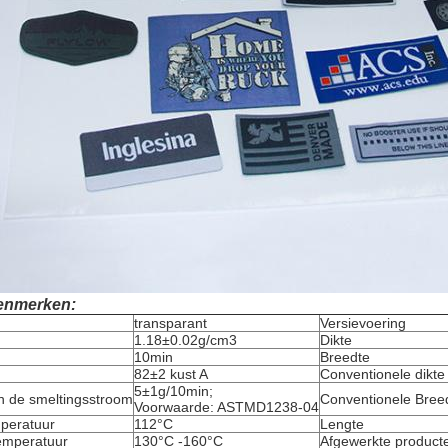
enmerken:
transparant
Versievoering
1.18±0.02g/cm3
Dikte
10min
Breedte
82±2 kust A
Conventionele dikte
5±1g/10min;
n de smeltingsstroom
Conventionele Bree
Voorwaarde: ASTMD1238-04
peratuur
112°C
Lengte
emperatuur
130°C -160°C
Afgewerkte producte