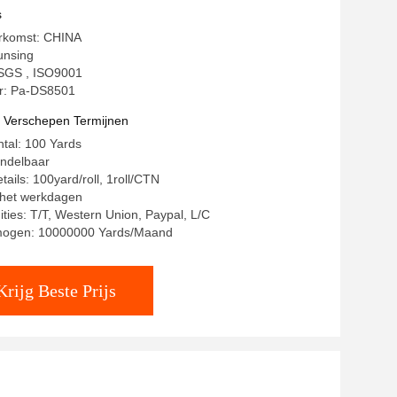
 van Stof
s
erkomst: CHINA
unsing
: SGS , ISO9001
: Pa-DS8501
t Verschepen Termijnen
ntal: 100 Yards
andelbaar
ails: 100yard/roll, 1roll/CTN
8 het werkdagen
ities: T/T, Western Union, Paypal, L/C
mogen: 10000000 Yards/Maand
Krijg Beste Prijs