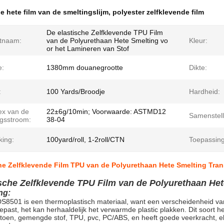
e hete film van de smeltingslijm
,
polyester zelfklevende film
De elastische Zelfklevende TPU Film
tnaam:
van de Polyurethaan Hete Smelting vo
Kleur:
or het Lamineren van Stof
e:
1380mm douanegrootte
Dikte:
:
100 Yards/Broodje
Hardheid:
ex van de
22±6g/10min; Voorwaarde: ASTMD12
Samenstell
ngsstroom:
38-04
king:
100yard/roll, 1-2roll/CTN
Toepassing
he Zelfklevende Film TPU van de Polyurethaan Hete Smelting Tran
ische Zelfklevende TPU Film van de Polyurethaan Het
ng:
DS8501 is een thermoplastisch materiaal, want een verscheidenheid va
past, het kan herhaaldelijk het verwarmde plastic plakken. Dit soort he
atoen, gemengde stof, TPU, pvc, PC/ABS, en heeft goede veerkracht, ela