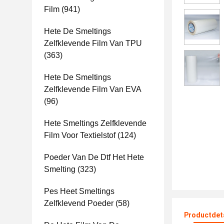
Film
(941)
Hete De Smeltings
Zelfklevende Film Van TPU
(363)
Hete De Smeltings
Zelfklevende Film Van EVA
(96)
Hete Smeltings Zelfklevende
Film Voor Textielstof
(124)
Poeder Van De Dtf Het Hete
Smelting
(323)
Pes Heet Smeltings
Zelfklevend Poeder
(58)
Productdet