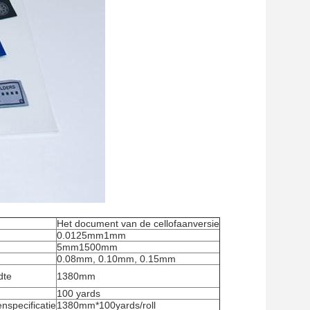
Het document van de cellofaanversie
0.0125mm1mm
5mm1500mm
0.08mm, 0.10mm, 0.15mm
dte
1380mm
100 yards
nspecificatie
1380mm*100yards/roll