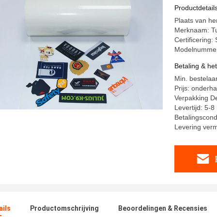
Lamineren
Productdetail
Plaats van h
Merknaam: T
Certificering
Modelnummer
Betaling & he
Min. bestelaa
Prijs: onderh
Verpakking Det
Levertijd: 5-
Betalingscond
Levering ver
ails
Productomschrijving
Beoordelingen & Recensies