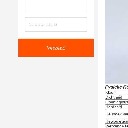
Verzend
Fysieke K
Kleur
Dichtheid
Openingstijd
Hardheid
De Index va
Reologietem
Werkende t