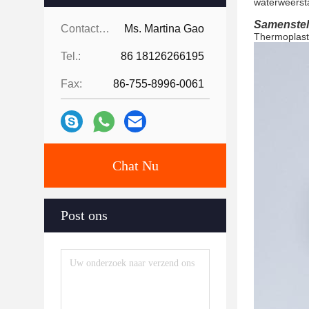
waterweerst
Samenstel
Contacten:
Ms. Martina Gao
Thermoplast
Tel.:
86 18126266195
Fax:
86-755-8996-0061
Chat Nu
Post ons