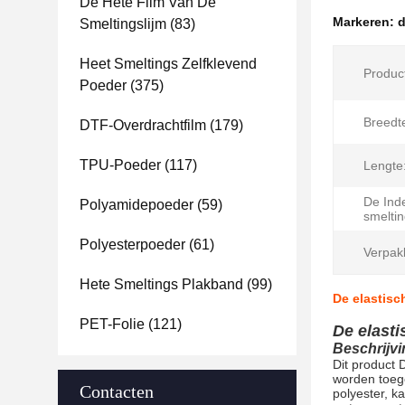
De Hete Film Van De
Markeren:
d
Smeltingslijm
(83)
Heet Smeltings Zelfklevend
Produc
Poeder
(375)
Breedt
DTF-Overdrachtfilm
(179)
TPU-Poeder
(117)
Lengte
De Ind
Polyamidepoeder
(59)
smelti
Polyesterpoeder
(61)
Verpak
Hete Smeltings Plakband
(99)
De elastisc
PET-Folie
(121)
De elast
Beschrijvi
Dit product 
worden toege
Contacten
polyester, k