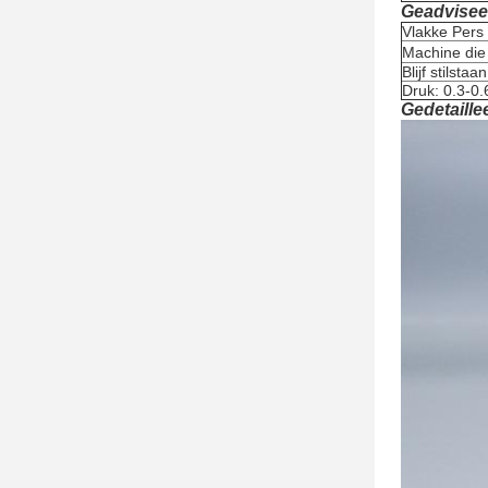
Geadvisee
Vlakke Pers
Machine di
Blijf stilsta
Druk: 0.3-0
Gedetaille