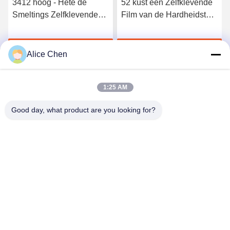
3412 hoog - Hete de
52 kust een Zelfklevende
Smeltings Zelfklevende
Film van de Hardheidstpu
Film van het kwaliteits
Hete Smelting voor
Elastische Polyurethaan
Naadloos Ondergoed
Krijg Beste Prijs
Krijg Beste Prijs
Alice Chen
1:25 AM
Good day, what product are you looking for?
Shenzhen Tunsing Plastic Products Co., Ltd.
ts02@tunsing.com.cn
86-755-8996-0062
Tunsings Industriezone, het dorp van Nr 28 Xiatian,
Longtian-straat, Pingshan-District, Shenzhen-Stad, de
Provincie van Guangdong, China