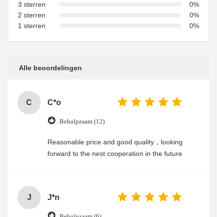
3 sterren
0%
2 sterren
0%
1 sterren
0%
Alle beoordelingen
C
C*o
Behulpzaam (12)
Reasonable price and good quality，looking
forward to the nest cooperation in the future
J
J*n
Behulpzaam (6)