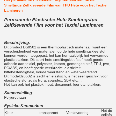
Het permanente Elastische Polyurethaan van de de
Smeltings Zelfklevende Film van TPU Hete voor het Textiel
Lamineren
Permanente Elastische Hete Smeltingstpu
Zelfklevende Film voor het Textiel Lamineren
Beschrijving:
Dit product DS8502 is een thermoplastisch materiaal, want een
verscheidenheid van materialen op de hete smeltingskleefstof
kunnen worden toegepast, het kan herhaaldelijk het verwarmde
plastic plakken. Dit soort hete smeltingskleefstof heeft goede
adhesie aan textiel, polyester, katoen, gemengde stof, TPU, pvc,
PC/ABS, en heeft goede veerkracht, elasticiteit,
hittebestendigheid, koude weerstand en waterweerstand.
Dit modelds8502 is zacht en elastisch, is het zeer geschikt voor
elastische stof zoals lycra, spandex, SBR etc.…
Het kan ook het plastiek, hout, document, leer etc. plakken.
Samenstelling:
Polyurethaan
Fysieke Kenmerken:
Het doc
Kleur
transparant
Versievoering
cellofaan