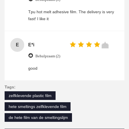
Tpu hot melt adhesive film. The delivery is very
fast! I like it
E
E*i
Behulpzaam (2)
good
Tags:
zelfklevende plastic film
hete smeltings zelfklevende film
de hete film van de smeltingslijm