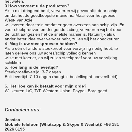
het weten.
3.How vervoert u de producten?
Als u niet dringend bent, vervoeren wij gewoonlijk door schip
omdat het de goedkoopste manier is. Maar voor het gebied
West- van Azië,
wij leveren door trein omdat er geen overzees aan schip zijn. En
voor steekproeven en dringende lading, vervoeren wij het door
de lucht aangezien het de snelste manier is. Natuurlijk als u
ander beter idee over vervoer hebt, zullen wij het goedkeuren.
4.
Mag ik uw steekproeven hebben?
Als u één of andere steekproef voor verwijzing nodig hebt, te
laten gelieve ons uw adres/schip volledig kennen
wijze met koerier, en wij zullen steekproef voor uw verwijzing
schikken.
5.
Hoe lang is de levertijd?
Steekproeflevertijd: 3-7 dagen
Bulklevertijd: 7-10 dagen (hangt in bestelling af hoeveelheid)
6.
Het Hoe kan ik betaalt voor mijn orde?
Wij keuren L/C, T/T, Western Union, Paypal, Borg goed
Contacteer ons:
Jessica
Mobiele telefoon (Whatsapp & Skype & Wechat): +86 181
2626 6195