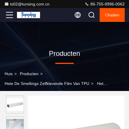
ts02@tunsing.com.cn
86-755-8996-0062
Chatten
Producten
Huis
>
Producten
>
Hete De Smeltings Zelfklevende Film Van TPU
>
Het
permanente Elastische Polyurethaan van de de Smeltings
Zelfklevende Film van TPU Hete voor het Textiel Lamineren