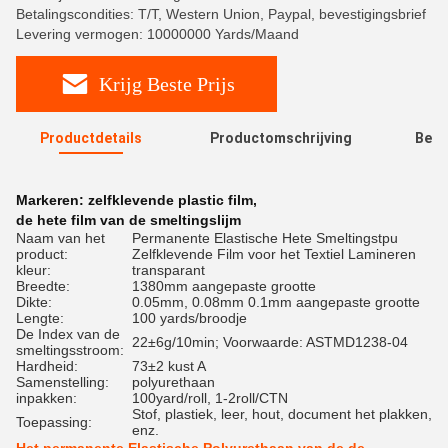
Betalingscondities: T/T, Western Union, Paypal, bevestigingsbrief
Levering vermogen: 10000000 Yards/Maand
Krijg Beste Prijs
Productdetails
Productomschrijving
Beoo
R
Markeren:
zelfklevende plastic film
,
de hete film van de smeltingslijm
Naam van het
Permanente Elastische Hete Smeltingstpu
product:
Zelfklevende Film voor het Textiel Lamineren
kleur:
transparant
Breedte:
1380mm aangepaste grootte
Dikte:
0.05mm, 0.08mm 0.1mm aangepaste grootte
Lengte:
100 yards/broodje
De Index van de
22±6g/10min; Voorwaarde: ASTMD1238-04
smeltingsstroom:
Hardheid:
73±2 kust A
Samenstelling:
polyurethaan
inpakken:
100yard/roll, 1-2roll/CTN
Stof, plastiek, leer, hout, document het plakken,
Toepassing:
enz.