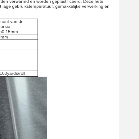
orden verwarmd en worden geplastificeerd. Deze hete
ft lage gebruikstemperatuur, gemakkelijke verwerking en
ment van de
versie
m0.15mm
0mm
s
00yards/roll