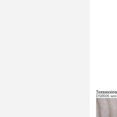
Toepassing
DS8606 wordt