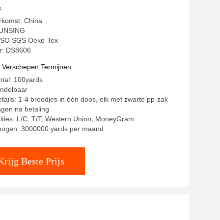
s
rkomst: China
TUNSING
: ISO SGS Oeko-Tex
: DS8606
t Verschepen Termijnen
ntal: 100yards
andelbaar
tails: 1-4 broodjes in één doos, elk met zwarte pp-zak
agen na betaling
ities: L/C, T/T, Western Union, MoneyGram
mogen: 3000000 yards per maand
Krijg Beste Prijs