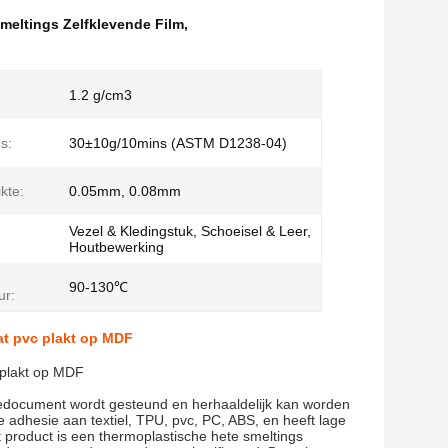
meltings Zelfklevende Film
,
1.2 g/cm3
s:
30±10g/10mins (ASTM D1238-04)
kte:
0.05mm, 0.08mm
Vezel & Kledingstuk, Schoeisel & Leer,
Houtbewerking
90-130℃
ur:
at pvc plakt op MDF
 plakt op MDF
rsiedocument wordt gesteund en herhaaldelijk kan worden
 adhesie aan textiel, TPU, pvc, PC, ABS, en heeft lage
 product is een thermoplastische hete smeltings