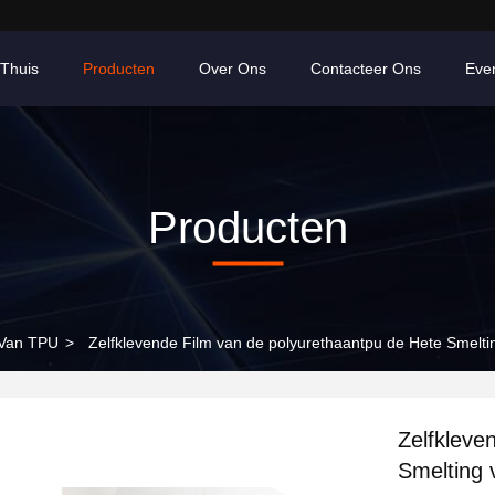
Thuis
Producten
Over Ons
Contacteer Ons
Eve
Producten
 Van TPU
>
Zelfklevende Film van de polyurethaantpu de Hete Smelti
Zelfkleve
Smelting 