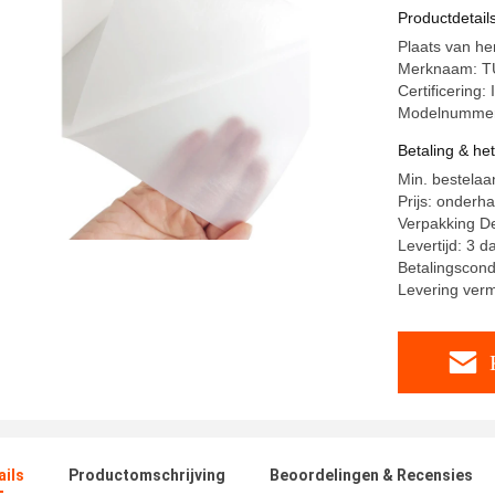
Productdetail
Plaats van he
Merknaam: 
Certificering
Modelnummer
Betaling & he
Min. bestelaa
Prijs: onderh
Verpakking De
Levertijd: 3 d
Betalingscond
Levering ver
ails
Productomschrijving
Beoordelingen & Recensies