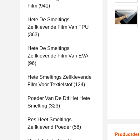
Film
(941)
Hete De Smeltings
Zelfklevende Film Van TPU
(363)
Hete De Smeltings
Zelfklevende Film Van EVA
(96)
Hete Smeltings Zelfklevende
Film Voor Textielstof
(124)
Poeder Van De Dtf Het Hete
Smelting
(323)
Pes Heet Smeltings
Zelfklevend Poeder
(58)
Productdet