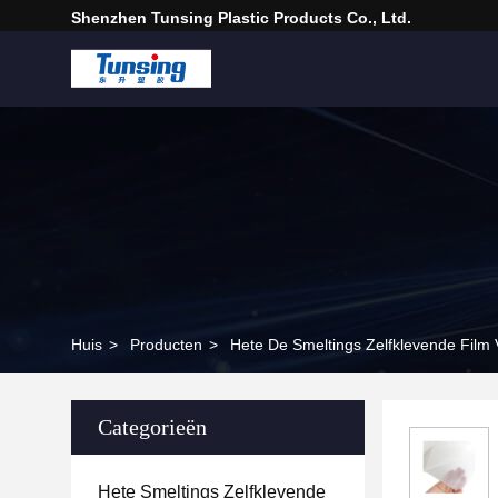
Shenzhen Tunsing Plastic Products Co., Ltd.
Huis
>
Producten
>
Hete De Smeltings Zelfklevende Film
Categorieën
Hete Smeltings Zelfklevende