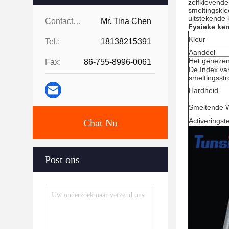
zelfklevende
smeltingskle
uitstekende
Contacten:
Mr. Tina Chen
Fysieke ke
Kleur
Tel.:
18138215391
Aandeel
Het genezen
Fax:
86-755-8996-0061
De Index va
smeltingsst
Hardheid
Smeltende 
Activerings
Chat Nu
Post ons