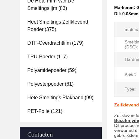
De Hete Film Van De
Markeren:
0
Smeltingslijm
(83)
Dik 0.08mm
Heet Smeltings Zelfklevend
Poeder
(375)
materia
Smelti
DTF-Overdrachtfilm
(179)
(DSC):
TPU-Poeder
(117)
Hardhe
Polyamidepoeder
(59)
Kleur:
Polyesterpoeder
(61)
Type:
Hete Smeltings Plakband
(99)
Zelfklevend
PET-Folie
(121)
Zelfklevende
Beschrijvin
Dit product 
verwarmd en 
Contacten
gebruikstemp