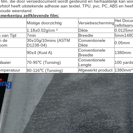
 film, die door versiedocument wordt gesteund en herhaaldelijk kan w
efstof heeft uitstekende adhesie aan textiel, TPU, pvc, PC, ABS en hee
 koude weerstand.
nmerken
tpu zelfklevende film:
Het Docu
Mistige doorzichtig
Versiebescherming
cellofaan
1.18±0.02g/cm ³
Dikte
0.0125m
 van Tijd
7min
Breedte
5mm148
n de
30±10g/10mins (ASTM
Conventionele
0.05mm
room
D1238-04)
Dikte
Conventionele
90±4 (Kust A)
1380mm
Breedte
Conventionele
Waaier
70-95℃ (Tunsing)
100 yard
Lengte
temperatuur
Afgewerkt product
1380mm*1
80-116℃ (Tunsing)