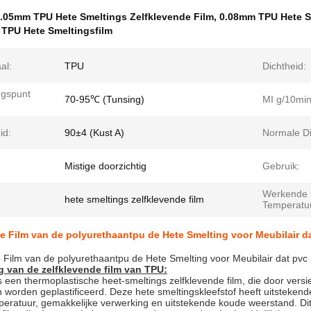
.05mm TPU Hete Smeltings Zelfklevende Film
,
0.08mm TPU Hete S
 TPU Hete Smeltingsfilm
al:
TPU
Dichtheid:
ngspunt
70-95℃ (Tunsing)
MI g/10min
id:
90±4 (Kust A)
Normale Di
Mistige doorzichtig
Gebruik:
Werkende
hete smeltings zelfklevende film
Temperatu
e Film van de polyurethaantpu de Hete Smelting voor Meubilair d
 Film van de polyurethaantpu de Hete Smelting voor Meubilair dat pvc
g van
de zelfklevende film van TPU
:
is een thermoplastische heet-smeltings zelfklevende film, die door ve
worden geplastificeerd. Deze hete smeltingskleefstof heeft uitstekende
eratuur, gemakkelijke verwerking en uitstekende koude weerstand. Dit