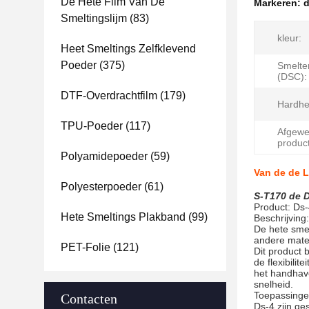
De Hete Film Van De
Markeren:
d
Smeltingslijm
(83)
kleur:
Heet Smeltings Zelfklevend
Poeder
(375)
Smelte
(DSC):
DTF-Overdrachtfilm
(179)
Hardhei
TPU-Poeder
(117)
Afgewe
product
Polyamidepoeder
(59)
Van de de L
Polyesterpoeder
(61)
S-T170 de D
Product: Ds
Hete Smeltings Plakband
(99)
Beschrijving:
De hete smel
andere mater
PET-Folie
(121)
Dit product 
de flexibilit
het handhav
snelheid.
Toepassinge
Contacten
Ds-4 zijn ge