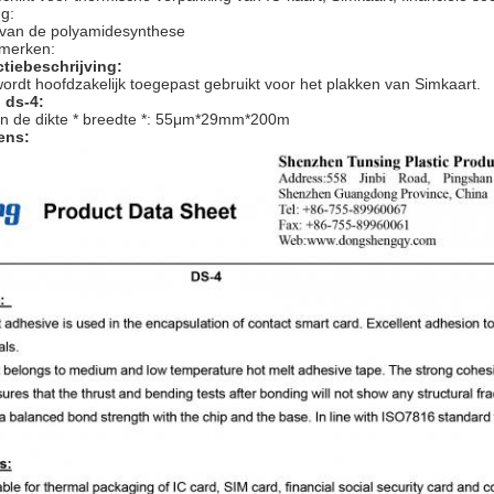
g:
g van de polyamidesynthese
merken:
tiebeschrijving:
wordt hoofdzakelijk
toegepast
gebruikt voor het plakken van Simkaart.
 ds-4:
an de dikte * breedte *: 55μm*29mm*200m
ens: