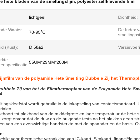
e hete bladen van de smeltingslijm
,
polyester zelfklevende film
lichtgeel
Dichtheid:
nde Waaier
De Index v
70-95℃
smeltingss
d (Kust):
D 58±2
Versievoer
rkte
55UM*29MM*200M
enspecificatie:
ijmfilm van de polyamide Hete Smelting Dubbele Zij het Thermopl
ubbele Zij van het de Filmthermoplast van de Polyamide Hete Sme
-4
tingskleefstof wordt gebruikt in de inkapseling van contactsmartcard. 
ialen.
behoort tot plakband van de middelgrote en lage temperatuur de hete
eit zorgt ervoor dat de duw en de buigende tests na het plakken geen str
en van een evenwichtige bandsterkte met de spaander en de basis. 
n:
schikt voor thermische verpakking van IC-kaart, Simkaart, financiële so