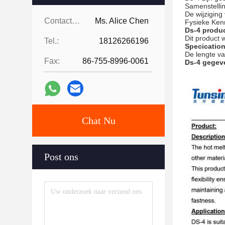
Samenstellin
De wijzigin
Contacten:
Ms. Alice Chen
Fysieke Ken
Ds-4 produc
Dit product 
Tel.:
18126266196
Specication
De lengte v
Fax:
86-755-8996-0061
Ds-4 gegev
Chat Nu
Post ons