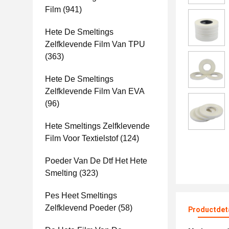
Film
(941)
Hete De Smeltings
Zelfklevende Film Van TPU
(363)
Hete De Smeltings
Zelfklevende Film Van EVA
(96)
Hete Smeltings Zelfklevende
Film Voor Textielstof
(124)
Poeder Van De Dtf Het Hete
Smelting
(323)
Pes Heet Smeltings
Zelfklevend Poeder
(58)
Productdet