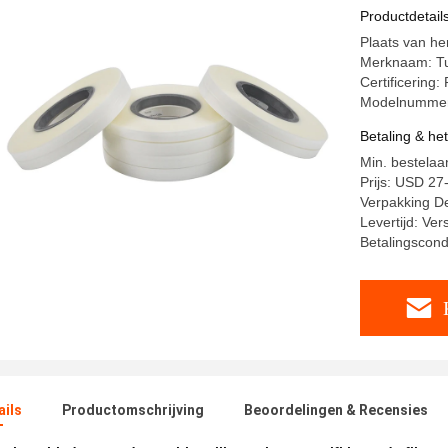
voor Visi
Productdetail
Plaats van he
Merknaam: T
Certificering
Modelnummer
Betaling & he
Min. bestelaa
Prijs: USD 27
Verpakking De
Levertijd: Ve
Betalingscondi
ails
Productomschrijving
Beoordelingen & Recensies