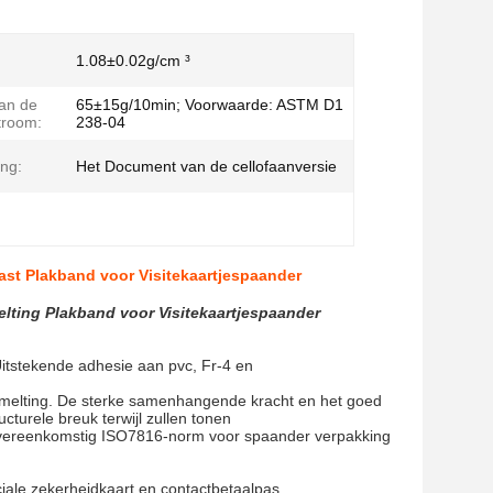
1.08±0.02g/cm ³
an de
65±15g/10min; Voorwaarde: ASTM D1
troom:
238-04
ing:
Het Document van de cellofaanversie
ast Plakband voor Visitekaartjespaander
lting Plakband voor Visitekaartjespaander
Uitstekende adhesie aan pvc, Fr-4 en
 smelting. De sterke samenhangende kracht en het goed
ucturele breuk terwijl zullen tonen
Overeenkomstig ISO7816-norm voor spaander verpakking
ciale zekerheidkaart en contactbetaalpas