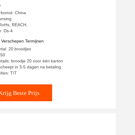
tekaartjespaander
s
rkomst: China
unsing
: RoHs, REACH,
: Ds-4
t Verschepen Termijnen
ntal: 20 broodjes
-50
tails: broodje 20 voor één karton
rscheept in 3-5 dagen na betaling
ties: T/T
Krijg Beste Prijs