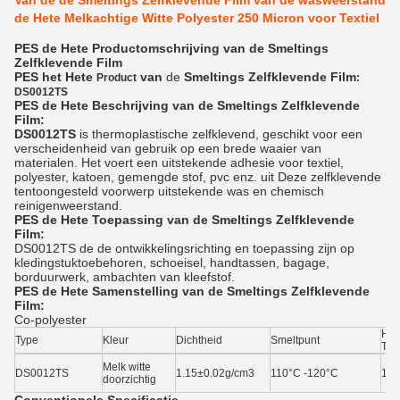
Van de de Smeltings Zelfklevende Film van de wasweerstand
de Hete Melkachtige Witte Polyester 250 Micron voor Textiel
PES de Hete Productomschrijving van de Smeltings
Zelfklevende Film
PES het Hete
van
de
Smeltings Zelfklevende Film
Product
:
DS0012TS
PES de Hete Beschrijving van de Smeltings Zelfklevende
Film:
DS0012TS
is thermoplastische zelfklevend, geschikt voor een
verscheidenheid van gebruik op een brede waaier van
materialen. Het voert een uitstekende adhesie voor textiel,
polyester, katoen, gemengde stof, pvc enz. uit Deze zelfklevende
tentoongesteld voorwerp uitstekende was en chemisch
reinigenweerstand.
PES de Hete Toepassing van de Smeltings Zelfklevende
Film:
DS0012TS de de ontwikkelingsrichting en toepassing zijn op
kledingstuktoebehoren, schoeisel, handtassen, bagage,
borduurwerk, ambachten van kleefstof.
PES de Hete Samenstelling van de Smeltings Zelfklevende
Film:
Co-polyester
Het
Type
Kleur
Dichtheid
Smeltpunt
Tem
Melk witte
DS0012TS
1.15±0.02g/cm3
110°C -120°C
140
doorzichtig