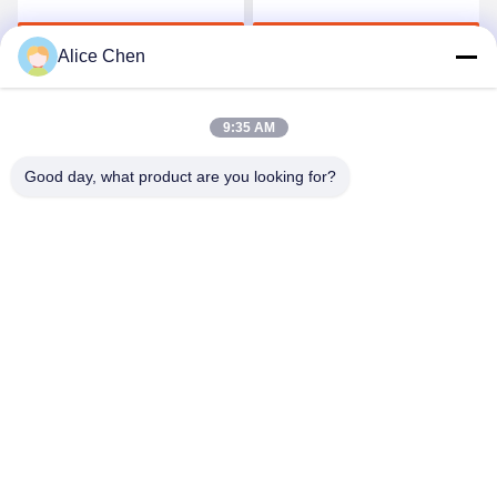
Elastische Polyurethaan
Naadloos Ondergoed
Krijg Beste Prijs
Krijg Beste Prijs
Alice Chen
9:35 AM
Good day, what product are you looking for?
Shenzhen Tunsing Plastic Products Co., Ltd.
ts02@tunsing.com.cn
86-755-8996-0062
Tunsings Industriezone, het dorp van Nr 28 Xiatian,
Longtian-straat, Pingshan-District, Shenzhen-Stad, de
Provincie van Guangdong, China