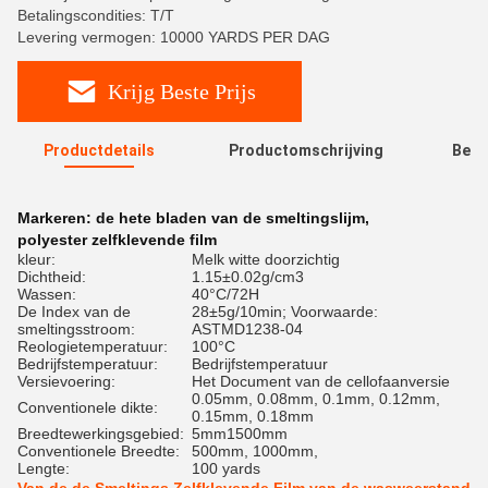
Betalingscondities: T/T
Levering vermogen: 10000 YARDS PER DAG
Krijg Beste Prijs
Productdetails
Productomschrijving
Beoo
R
Markeren:
de hete bladen van de smeltingslijm
,
polyester zelfklevende film
kleur:
Melk witte doorzichtig
Dichtheid:
1.15±0.02g/cm3
Wassen:
40°C/72H
De Index van de
28±5g/10min; Voorwaarde:
smeltingsstroom:
ASTMD1238-04
Reologietemperatuur:
100°C
Bedrijfstemperatuur:
Bedrijfstemperatuur
Versievoering:
Het Document van de cellofaanversie
0.05mm, 0.08mm, 0.1mm, 0.12mm,
Conventionele dikte:
0.15mm, 0.18mm
Breedtewerkingsgebied:
5mm1500mm
Conventionele Breedte:
500mm, 1000mm,
Lengte:
100 yards