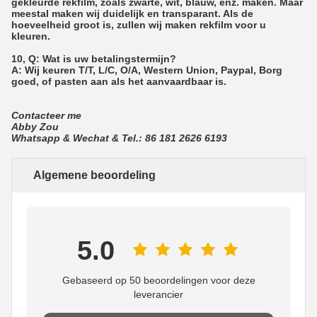
gekleurde rekfilm, zoals zwarte, wit, blauw, enz. maken. Maar
meestal maken wij duidelijk en transparant. Als de
hoeveelheid groot is, zullen wij maken rekfilm voor u
kleuren.
10, Q: Wat is uw betalingstermijn?
A: Wij keuren T/T, L/C, O/A, Western Union, Paypal, Borg
goed, of pasten aan als het aanvaardbaar is.
Contacteer me
Abby Zou
Whatsapp & Wechat & Tel.: 86 181 2626 6193
Algemene beoordeling
5.0
Gebaseerd op 50 beoordelingen voor deze
leverancier