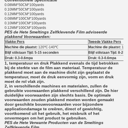
Conventionele Specificatie
0.08MM*50CM*100yards
0.10MM*50CM*100yards
0.12MM*50CM*100yards
0.08MM*100CM*100yards
0.10MM*100CM*100yards
0.12MM*100CM*100yards
PES de Hete Smeltings Zelfklevende Film adviseerde
plakkend Voorwaarden:
Vlakke Pers
Tweede Vlakke Pers
Machine die plaatst:
120℃-140℃
Machine die plaatst:
140
Blijf stilstaan Tijd: 5-15 seconden
Blijf stilstaan Tijd: 8-2
Druk: 0.3-0.6mpa
Druk: 0.3-0.6mpa
1, temperatuur en druk Plakkend evenals de tijd betrokken
bij de sterkte van de film aan materiaal. Temperatuur de
plakkend moet aan de machine dicht zijn geplaatst de
temperatuur, moet de druk eenvormig zijn, vorm en druk
moet de rol vlak zijn.
2, in verschillende machines en materialen, zullen de
gebruikte voorwaarden plakkend verschillend zijn. De hier
duidelijke voorwaarden zijn slechts basis. De optimale
voorwaarden zouden plakkend moeten worden gemaakt
door geschikte bouwvoorwaarden voor bijzondere
applicationdamage te creëren, direct of gewichtig,
voortkomend uit het gebruik, het misbruik of het
onvermogen om het product te gebruiken.
PES de Hete Verwante Producten van de Smeltings
Zelfklevende Film