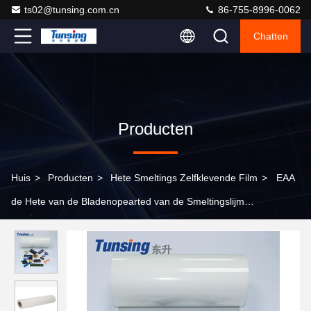
ts02@tunsing.com.cn
86-755-8996-0062
Chatten
Producten
Huis
>
Producten
>
Hete Smeltings Zelfklevende Film
>
EAA
de Hete van de Bladenopearted van de Smeltingslijm
Temperaturen 130℃-160℃ voor het Plakken van
Embleem/Nylon/Stof