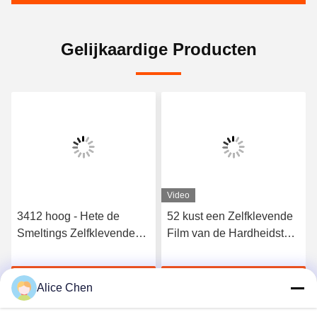
Gelijkaardige Producten
Video
3412 hoog - Hete de
52 kust een Zelfklevende
Smeltings Zelfklevende
Film van de Hardheidstpu
Film van het kwaliteits
Hete Smelting voor
Elastische Polyurethaan
Naadloos Ondergoed
Krijg Beste Prijs
Krijg Beste Prijs
Alice Chen