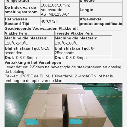
Temperatuur
Breedte
1
100±10g/10min;
De Index van de
Voorwaarde:
Lengte
10
smeltingsstroom
ASTMD1238-04
Het wassen
Afgewerkte
48
40°C/72H
Bestand Tijd
productenspecificatie
*1
Geadviseerde Voorwaarden Plakkend:
Vlakke Pers
Tweede Vlakke Pers
Machine die plaatsen
:
Machine die plaatsen
:
120℃-140℃
130℃-160℃
Blijf stilstaan Tijd
: 5-15
Blijf stilstaan Tijd
: 8-
seconden
25seconds
Druk
: 0.3-0.6mpa
Druk
: 0.3-0.6mpa
Verpakking & het Verschepen
Lever datum: 2-5days na bevestigde de steekproeven en ontving
de betaling
Pakket: 1PC/PE de FILM, 100yard/roll, 2~4roll/CTN, of het is
omhoog op de optie van de klant.