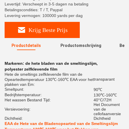
Levertijd: Verscheept in 3-5 dagen na betaling
Betalingscondities: T / T, Paypal
Levering vermogen: 100000 yards per dag
Krijg Beste Prijs
Productdetails
Productomschrijving
Beoo
R
Markeren:
de hete bladen van de smeltingslijm
,
polyester zelfklevende film
Hete de smeltings zelfklevende film van de
transparant
Opeartedtemperatuur 130℃-160℃ EAA voor het
plakken van Em:
Smeltpunt:
90℃
Bedrijfstemperatuur:
130℃-160℃
Het wassen Bestand Tijd:
40°C/72H
Het Document
Versievoering:
van de
cellofaanversie
Dichtheid:
Dichtheid
EAA de Hete van de Bladenopearted van de Smeltingslijm