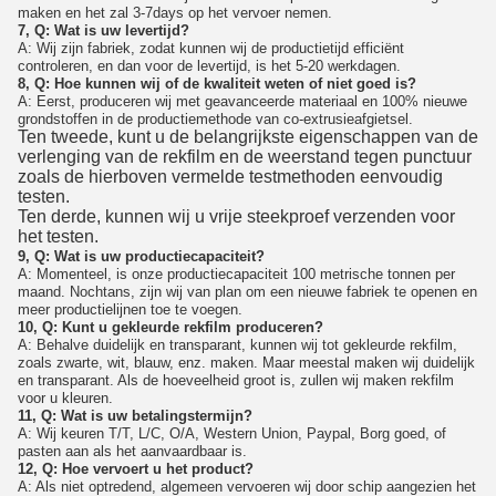
maken en het zal 3-7days op het vervoer nemen.
7, Q: Wat is uw levertijd?
A: Wij zijn fabriek, zodat kunnen wij de productietijd efficiënt
controleren, en dan voor de levertijd, is het 5-20 werkdagen.
8, Q: Hoe kunnen wij of de kwaliteit weten of niet goed is?
A: Eerst, produceren wij met geavanceerde materiaal en 100% nieuwe
grondstoffen in de productiemethode van co-extrusieafgietsel.
Ten tweede, kunt u de belangrijkste eigenschappen van de
verlenging van de rekfilm en de weerstand tegen punctuur
zoals de hierboven vermelde testmethoden eenvoudig
testen.
Ten derde, kunnen wij u vrije steekproef verzenden voor
het testen.
9, Q: Wat is uw productiecapaciteit?
A: Momenteel, is onze productiecapaciteit 100 metrische tonnen per
maand. Nochtans, zijn wij van plan om een nieuwe fabriek te openen en
meer productielijnen toe te voegen.
10, Q: Kunt u gekleurde rekfilm produceren?
A: Behalve duidelijk en transparant, kunnen wij tot gekleurde rekfilm,
zoals zwarte, wit, blauw, enz. maken. Maar meestal maken wij duidelijk
en transparant. Als de hoeveelheid groot is, zullen wij maken rekfilm
voor u kleuren.
11, Q: Wat is uw betalingstermijn?
A: Wij keuren T/T, L/C, O/A, Western Union, Paypal, Borg goed, of
pasten aan als het aanvaardbaar is.
12, Q: Hoe vervoert u het product?
A: Als niet optredend, algemeen vervoeren wij door schip aangezien het