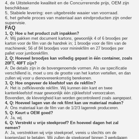
4, de Uitstekende kwaliteit en de Concurrerende prijs, OEM zijn
beschikbaar.
5, Stabiele levering: een uitgebreide waaier van voorraad.
6, het gehele proces van materiaal aan eindproducten zijn onder
supervisie.
FAQ
1, Q: Hoe u het product zult inpakken?
A: Wij pakken met document kartons, gewoonlijk 4 of 6 broodjes per
karton voor de film van de handrek in; 1 broodje voor de film van de
machinerek; 56 of 84 broodjes voor minirekfilm en 27 broodjes per
pallet voor jumborekfilm.
2, Q: Hoeveel broodjes kan volledig gepast in één container, zoals
20FT, 40FT zijn?
A: De details zijn in de bovengenoemde vormen. Als uw specificatie
verschillend is, moet u ons de grootte van het karton vertellen, en dan
zullen wij voor u dienovereenkomstig berekenen.
3, Q: Hoe ongeveer de kleefstof van de rekfilm?
A: Het is zelfklevende rekfilm. Wij kunnen één kant en twee
kantenkleefstof maar gewoonlijk één zijkleefstof veroorzaken.
Bovendien, de kleverigheid kan worden gecontroleerd zoals aangepast.
4, Q: Hoeveel lagen van de rek filmt kan uw materiaal maken?
A: Ons materiaal kan de film van de 1/2/3 lagenrek produceren.
5, Q: Keurt u OEM goed?
A: Ja, wij.
6, Q: Verstrekt u vrije steekproef? En hoeveel dagen het zal
nemen?
A: Ja, verstrekken wij vrije steekproef, vereis u slechts om de
koerierslast te betalen. Wij zullen de steekproef binnen 3 werkdagen