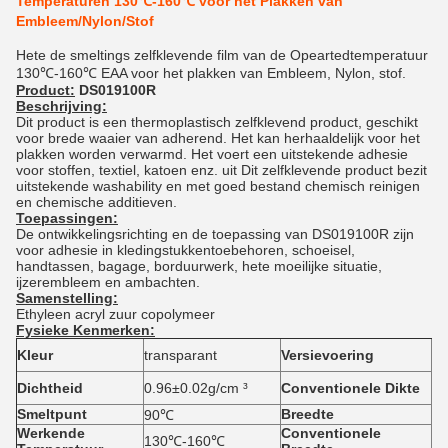
Temperaturen 130℃-160℃ voor het Plakken van
Embleem/Nylon/Stof
Hete de smeltings zelfklevende film van de Opeartedtemperatuur
130℃-160℃ EAA voor het plakken van Embleem, Nylon, stof.
Product:
DS019100R
Beschrijving:
Dit product is een thermoplastisch zelfklevend product, geschikt
voor brede waaier van adherend. Het kan herhaaldelijk voor het
plakken worden verwarmd. Het voert een uitstekende adhesie
voor stoffen, textiel, katoen enz. uit Dit zelfklevende product bezit
uitstekende washability en met goed bestand chemisch reinigen
en chemische additieven.
Toepassingen:
De ontwikkelingsrichting en de toepassing van DS019100R zijn
voor adhesie in kledingstukkentoebehoren, schoeisel,
handtassen, bagage, borduurwerk, hete moeilijke situatie,
ijzerembleem en ambachten.
Samenstelling:
Ethyleen acryl zuur copolymeer
Fysieke Kenmerken:
He
Kleur
transparant
Versievoering
ce
0.
Dichtheid
0.96±0.02g/cm ³
Conventionele Dikte
0.
Smeltpunt
Breedte
5
90℃
Werkende
Conventionele
4
130℃-160℃