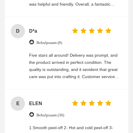
was helpful and friendly. Overall, a fantastic
experience
D
D*a
Behulpzaam (8)
Five stars all around! Delivery was prompt, and
the product arrived in perfect condition. The
quality is outstanding, and it sevident that great
care was put into crafting it. Customer service
was friendly and efficient, ensuring a smooth and
enjoyable shopping experience.
E
ELEN
Behulpzaam (30)
1.Smooth peel-off 2- Hot and cold peel-off 3-