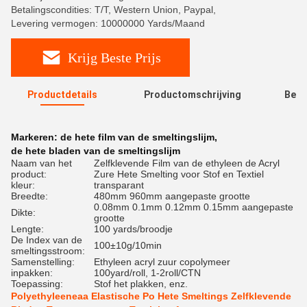
Betalingscondities: T/T, Western Union, Paypal,
Levering vermogen: 10000000 Yards/Maand
Krijg Beste Prijs
Productdetails
Productomschrijving
Beoo
R
Markeren:
de hete film van de smeltingslijm
,
de hete bladen van de smeltingslijm
Naam van het
Zelfklevende Film van de ethyleen de Acryl
product:
Zure Hete Smelting voor Stof en Textiel
kleur:
transparant
Breedte:
480mm 960mm aangepaste grootte
0.08mm 0.1mm 0.12mm 0.15mm aangepaste
Dikte:
grootte
Lengte:
100 yards/broodje
De Index van de
100±10g/10min
smeltingsstroom:
Samenstelling:
Ethyleen acryl zuur copolymeer
inpakken:
100yard/roll, 1-2roll/CTN
Toepassing:
Stof het plakken, enz.
Polyethyleeneaa Elastische Po Hete Smeltings Zelfklevende