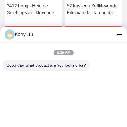
3412 hoog - Hete de
52 kust een Zelfklevende
Smeltings Zelfklevende
Film van de Hardheidstpu
Film van het kwaliteits
Hete Smelting voor
Elastische Polyurethaan
Naadloos Ondergoed
Krijg Beste Prijs
Krijg Beste Prijs
Karry Liu
8:30 AM
Good day, what product are you looking for?
Shenzhen Tunsing Plastic Products Co., Ltd.
ts02@tunsing.com.cn
86-755-8996-0062
Tunsings Industriezone, het dorp van Nr 28 Xiatian,
Longtian-straat, Pingshan-District, Shenzhen-Stad, de
Provincie van Guangdong, China