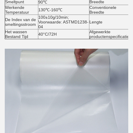
Smeltpunt
Breedte
5
90℃
Werkende
Conventionele
4
130℃-160℃
Temperatuur
Breedte
1
100±10g/10min;
De Index van de
Voorwaarde: ASTMD1238-
Lengte
1
smeltingsstroom
04
Het wassen
Afgewerkte
40°C/72H
4
Bestand Tijd
productenspecificatie