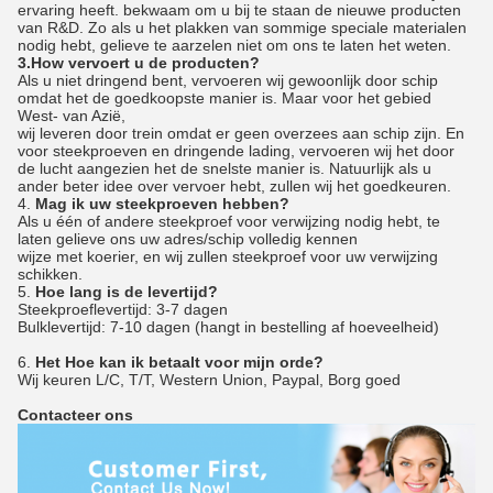
ervaring heeft. bekwaam om u bij te staan de nieuwe producten
van R&D. Zo als u het plakken van sommige speciale materialen
nodig hebt, gelieve te aarzelen niet om ons te laten het weten.
3.How vervoert u de producten?
Als u niet dringend bent, vervoeren wij gewoonlijk door schip
omdat het de goedkoopste manier is. Maar voor het gebied
West- van Azië,
wij leveren door trein omdat er geen overzees aan schip zijn. En
voor steekproeven en dringende lading, vervoeren wij het door
de lucht aangezien het de snelste manier is. Natuurlijk als u
ander beter idee over vervoer hebt, zullen wij het goedkeuren.
4.
Mag ik uw steekproeven hebben?
Als u één of andere steekproef voor verwijzing nodig hebt, te
laten gelieve ons uw adres/schip volledig kennen
wijze met koerier, en wij zullen steekproef voor uw verwijzing
schikken.
5.
Hoe lang is de levertijd?
Steekproeflevertijd: 3-7 dagen
Bulklevertijd: 7-10 dagen (hangt in bestelling af hoeveelheid)
6.
Het Hoe kan ik betaalt voor mijn orde?
Wij keuren L/C, T/T, Western Union, Paypal, Borg goed
Contacteer ons