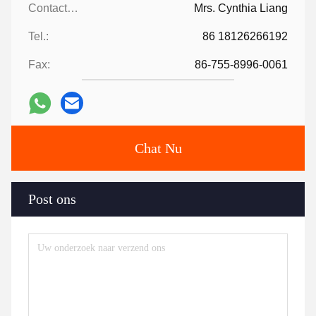
Contacten:
Mrs. Cynthia Liang
Tel.:
86 18126266192
Fax:
86-755-8996-0061
Chat Nu
Post ons