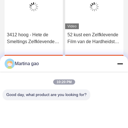
Video
3412 hoog - Hete de
52 kust een Zelfklevende
Smeltings Zelfklevende
Film van de Hardheidstpu
Film van het kwaliteits
Hete Smelting voor
Elastische Polyurethaan
Naadloos Ondergoed
Krijg Beste Prijs
Krijg Beste Prijs
Martina gao
10:20 PM
Good day, what product are you looking for?
Shenzhen Tunsing Plastic Products Co., Ltd.
ts02@tunsing.com.cn
86-755-8996-0062