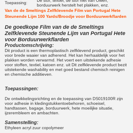
De stof, textiel, de stof niet van Owen,
Toepassing:
borduurwerk herstelt het plakken, enz.
Van de de Smeltings Zelfklevende Film van Portugal Hete
Steunende Lijm 100 Yards/Broodje voor Borduurwerkflarden
De goedkope Film van de de Smeltings
Zelfklevende Steunende Lijm van Portugal Hete
voor Borduurwerkflarden
Productomschrijving:
Dit product is een thermoplastisch zelfklevend product, geschikt
voor brede waaier van adherend. Het kan herhaaldelijk voor het
plakken worden verwarmd. Het voert een uitstekende adhesie
voor stoffen, textiel, katoen enz. uit Dit zelfklevende product bezit
uitstekende washability en met goed bestand chemisch reinigen
en chemische additieven.
Toepassingen:
De ontwikkelingsrichting en de toepassing van DS019100R zijn
voor adhesie in kledingstukkentoebehoren, schoeisel,
handtassen, bagage, borduurwerk, hete moeilijke situatie,
ijzerembleem en ambachten.
Samenstelling:
Ethyleen acryl zuur copolymeer