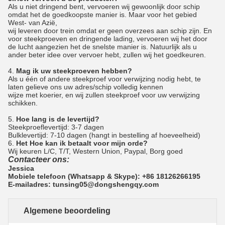
Als u niet dringend bent, vervoeren wij gewoonlijk door schip
omdat het de goedkoopste manier is. Maar voor het gebied
West- van Azië,
wij leveren door trein omdat er geen overzees aan schip zijn. En
voor steekproeven en dringende lading, vervoeren wij het door
de lucht aangezien het de snelste manier is. Natuurlijk als u
ander beter idee over vervoer hebt, zullen wij het goedkeuren.
4.
Mag ik uw steekproeven hebben?
Als u één of andere steekproef voor verwijzing nodig hebt, te
laten gelieve ons uw adres/schip volledig kennen
wijze met koerier, en wij zullen steekproef voor uw verwijzing
schikken.
5.
Hoe lang is de levertijd?
Steekproeflevertijd: 3-7 dagen
Bulklevertijd: 7-10 dagen (hangt in bestelling af hoeveelheid)
6.
Het Hoe kan ik betaalt voor mijn orde?
Wij keuren L/C, T/T, Western Union, Paypal, Borg goed
Contacteer ons:
Jessica
Mobiele telefoon (Whatsapp & Skype): +86 18126266195
E-mailadres: tunsing05@dongshengqy.com
Algemene beoordeling