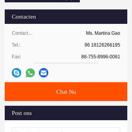
Contacten
Contacten:
Ms. Martina Gao
Tel.:
86 18126266195
Fax:
86-755-8996-0061
Chat Nu
Post ons