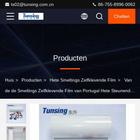
ts02@tunsing.com.cn
86-755-8996-0062
Chatten
Producten
Huis
>
Producten
>
Hete Smeltings Zelfklevende Film
>
Van
de de Smeltings Zelfklevende Film van Portugal Hete Steunende
Lijm 100 Yards/Broodje voor Borduurwerkflarden