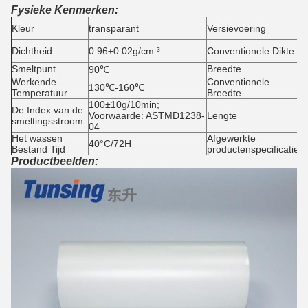
Fysieke Kenmerken:
H
Kleur
transparant
Versievoering
c
0
Dichtheid
0.96±0.02g/cm ³
Conventionele Dikte
0
Smeltpunt
Breedte
5
90℃
Werkende
Conventionele
4
130℃-160℃
Temperatuur
Breedte
1
100±10g/10min;
De Index van de
Voorwaarde: ASTMD1238-
Lengte
1
smeltingsstroom
04
Het wassen
Afgewerkte
40°C/72H
4
Bestand Tijd
productenspecificatie
Productbeelden: