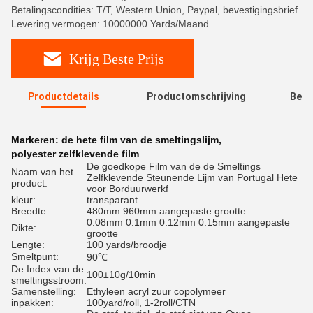
Betalingscondities: T/T, Western Union, Paypal, bevestigingsbrief
Levering vermogen: 10000000 Yards/Maand
Krijg Beste Prijs
Productdetails
Productomschrijving
Beoo
R
Markeren:
de hete film van de smeltingslijm
,
polyester zelfklevende film
De goedkope Film van de de Smeltings
Naam van het
Zelfklevende Steunende Lijm van Portugal Hete
product:
voor Borduurwerkf
kleur:
transparant
Breedte:
480mm 960mm aangepaste grootte
0.08mm 0.1mm 0.12mm 0.15mm aangepaste
Dikte:
grootte
Lengte:
100 yards/broodje
Smeltpunt:
90℃
De Index van de
100±10g/10min
smeltingsstroom:
Samenstelling:
Ethyleen acryl zuur copolymeer
inpakken:
100yard/roll, 1-2roll/CTN