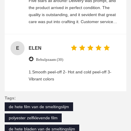
Five stars all around! Delivery was prompt, and
the product arrived in perfect condition. The
quality is outstanding, and it sevident that great
care was put into crafting it. Customer service
was friendly and efficient, ensuring a smooth and
enjoyable shopping experience.
E
ELEN
Behulpzaam (30)
1.Smooth peel-off 2- Hot and cold peel-off 3-
Vibrant colors
Tags:
de hete film van de smeltingslijm
polyester zelfklevende film
de hete bladen van de smeltingslijm