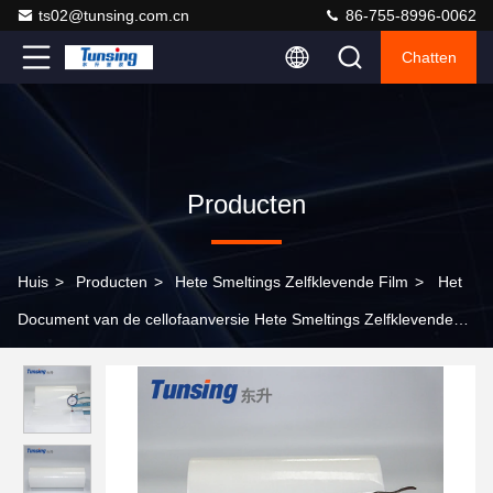
ts02@tunsing.com.cn
86-755-8996-0062
Chatten
Producten
Huis
>
Producten
>
Hete Smeltings Zelfklevende Film
>
Het
Document van de cellofaanversie Hete Smeltings Zelfklevende
Film 250 Micronlijm voor Pvc-Polyester