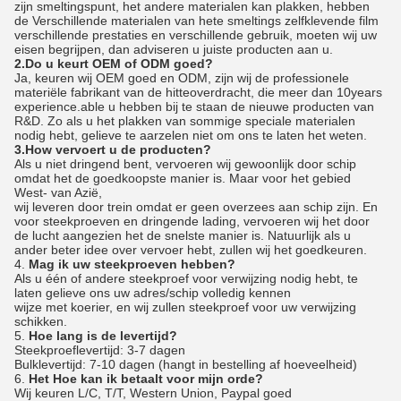
zijn smeltingspunt, het andere materialen kan plakken, hebben
de Verschillende materialen van hete smeltings zelfklevende film
verschillende prestaties en verschillende gebruik, moeten wij uw
eisen begrijpen, dan adviseren u juiste producten aan u.
2.Do u keurt OEM of ODM goed?
Ja, keuren wij OEM goed en ODM, zijn wij de professionele
materiële fabrikant van de hitteoverdracht, die meer dan 10years
experience.able u hebben bij te staan de nieuwe producten van
R&D. Zo als u het plakken van sommige speciale materialen
nodig hebt, gelieve te aarzelen niet om ons te laten het weten.
3.How vervoert u de producten?
Als u niet dringend bent, vervoeren wij gewoonlijk door schip
omdat het de goedkoopste manier is. Maar voor het gebied
West- van Azië,
wij leveren door trein omdat er geen overzees aan schip zijn. En
voor steekproeven en dringende lading, vervoeren wij het door
de lucht aangezien het de snelste manier is. Natuurlijk als u
ander beter idee over vervoer hebt, zullen wij het goedkeuren.
4.
Mag ik uw steekproeven hebben?
Als u één of andere steekproef voor verwijzing nodig hebt, te
laten gelieve ons uw adres/schip volledig kennen
wijze met koerier, en wij zullen steekproef voor uw verwijzing
schikken.
5.
Hoe lang is de levertijd?
Steekproeflevertijd: 3-7 dagen
Bulklevertijd: 7-10 dagen (hangt in bestelling af hoeveelheid)
6.
Het Hoe kan ik betaalt voor mijn orde?
Wij keuren L/C, T/T, Western Union, Paypal goed