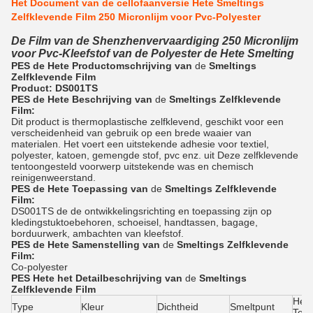
Het Document van de cellofaanversie Hete Smeltings
Zelfklevende Film 250 Micronlijm voor Pvc-Polyester
De Film van de Shenzhenvervaardiging 250 Micronlijm
voor Pvc-Kleefstof van de Polyester de Hete Smelting
PES de Hete Productomschrijving van
de
Smeltings
Zelfklevende
Film
Product: DS001TS
PES de Hete
Beschrijving
van
de
Smeltings Zelfklevende
Film
:
Dit product is thermoplastische zelfklevend, geschikt voor een
verscheidenheid van gebruik op een brede waaier van
materialen. Het voert een uitstekende adhesie voor textiel,
polyester, katoen, gemengde stof, pvc enz. uit Deze zelfklevende
tentoongesteld voorwerp uitstekende was en chemisch
reinigenweerstand.
PES de Hete
Toepassing
van
de
Smeltings Zelfklevende
Film
:
DS001TS de de ontwikkelingsrichting en toepassing zijn op
kledingstuktoebehoren, schoeisel, handtassen, bagage,
borduurwerk, ambachten van kleefstof.
PES de Hete
Samenstelling
van
de
Smeltings Zelfklevende
Film
:
Co-polyester
PES Hete het
Detailbeschrijving
van
de
Smeltings
Zelfklevende Film
Het 
Type
Kleur
Dichtheid
Smeltpunt
Tem