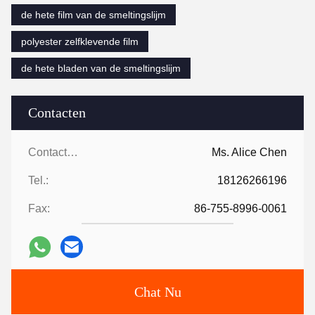
de hete film van de smeltingslijm
polyester zelfklevende film
de hete bladen van de smeltingslijm
Contacten
Contacten:
Ms. Alice Chen
Tel.:
18126266196
Fax:
86-755-8996-0061
Chat Nu