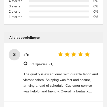
4 sterren
0%
3 sterren
0%
2 sterren
0%
1 sterren
0%
Alle beoordelingen
S
s*n
Behulpzaam (121)
The quality is exceptional, with durable fabric and
vibrant colors. Shipping was fast and secure,
arriving ahead of schedule. Customer service
was helpful and friendly. Overall, a fantastic
experience