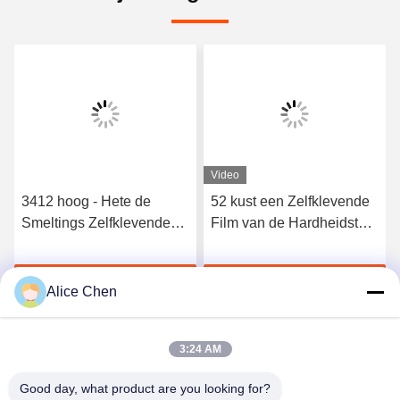
Video
Video
52 kust een Zelfklevende
Lage Temperatuur EVA
Film van de Hardheidstpu
Hot Melt Adhesive Film
Hete Smelting voor
voor het Plakken van
Naadloos Ondergoed
Metaal en Stof
Krijg Beste Prijs
Krijg Beste Prijs
Alice Chen
3:24 AM
Good day, what product are you looking for?