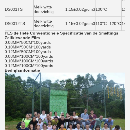
Melk witte
DS001TS
1.15±0.02g/cm3
100°C
130
doorzichtig
Melk witte
DS0012TS
1.15±0.02g/cm3
110°C -120°C
140
doorzichtig
PES de Hete
Conventionele Specificatie
van
de
Smeltings
Zelfklevende Film
0.08MM*50CM*100yards
0.10MM*50CM*100yards
0.12MM*50CM*100yards
0.08MM*100CM*100yards
0.10MM*100CM*100yards
0.12MM*100CM*100yards
Bedrijfsinformatie