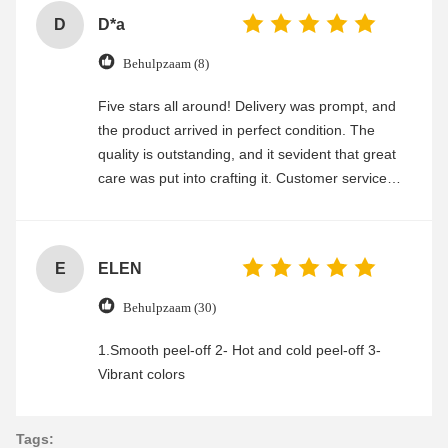
D
D*a
Behulpzaam (8)
Five stars all around! Delivery was prompt, and
the product arrived in perfect condition. The
quality is outstanding, and it sevident that great
care was put into crafting it. Customer service
was friendly and efficient, ensuring a smooth and
enjoyable shopping experience.
E
ELEN
Behulpzaam (30)
1.Smooth peel-off 2- Hot and cold peel-off 3-
Vibrant colors
Tags: