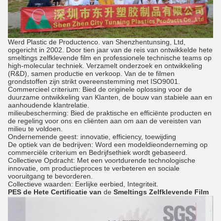
Werd Plastic de Productenco. van Shenzhentunsing, Ltd,
opgericht in 2002. Door tien jaar van de reis van ontwikkelde hete
smeltings zelfklevende film en professionele technische teams op
high-molecular techniek. Verzamelt onderzoek en ontwikkeling
(R&D), samen productie en verkoop. Van de te filmen
grondstoffen zijn strikt overeenstemming met ISO9001.
Commercieel criterium: Bied de originele oplossing voor de
duurzame ontwikkeling van Klanten, de bouw van stabiele aan en
aanhoudende klantrelatie.
milieubescherming: Bied de praktische en efficiënte producten en
de regeling voor ons en cliënten aan om aan de vereisten van
milieu te voldoen.
Ondernemende geest: innovatie, efficiency, toewijding
De optiek van de bedrijven: Word een modeldieonderneming op
commerciële criterium en Bedrijfsethiek wordt gebaseerd.
Collectieve Opdracht: Met een voortdurende technologische
innovatie, om productieproces te verbeteren en sociale
vooruitgang te bevorderen.
Collectieve waarden: Eerlijke eerbied, Integriteit.
PES de Hete
Certificatie
van
de
Smeltings Zelfklevende
Film