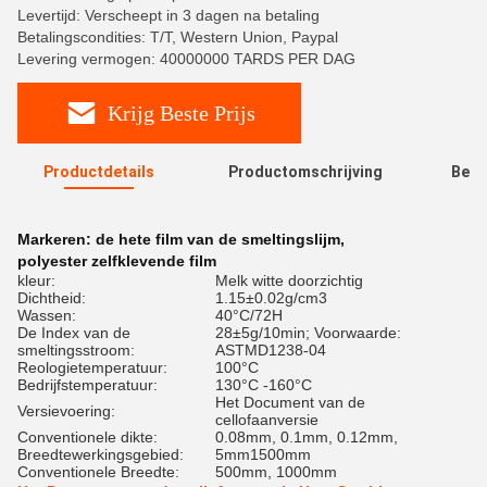
Levertijd: Verscheept in 3 dagen na betaling
Betalingscondities: T/T, Western Union, Paypal
Levering vermogen: 40000000 TARDS PER DAG
Krijg Beste Prijs
Productdetails
Productomschrijving
Beoo
R
Markeren:
de hete film van de smeltingslijm
,
polyester zelfklevende film
kleur:
Melk witte doorzichtig
Dichtheid:
1.15±0.02g/cm3
Wassen:
40°C/72H
De Index van de
28±5g/10min; Voorwaarde:
smeltingsstroom:
ASTMD1238-04
Reologietemperatuur:
100°C
Bedrijfstemperatuur:
130°C -160°C
Het Document van de
Versievoering:
cellofaanversie
Conventionele dikte:
0.08mm, 0.1mm, 0.12mm,
Breedtewerkingsgebied:
5mm1500mm
Conventionele Breedte:
500mm, 1000mm