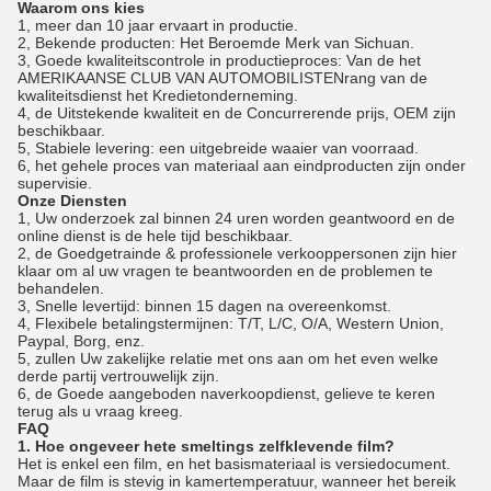
Waarom ons kies
1, meer dan 10 jaar ervaart in productie.
2, Bekende producten: Het Beroemde Merk van Sichuan.
3, Goede kwaliteitscontrole in productieproces: Van de het
AMERIKAANSE CLUB VAN AUTOMOBILISTENrang van de
kwaliteitsdienst het Kredietonderneming.
4, de Uitstekende kwaliteit en de Concurrerende prijs, OEM zijn
beschikbaar.
5, Stabiele levering: een uitgebreide waaier van voorraad.
6, het gehele proces van materiaal aan eindproducten zijn onder
supervisie.
Onze Diensten
1, Uw onderzoek zal binnen 24 uren worden geantwoord en de
online dienst is de hele tijd beschikbaar.
2, de Goedgetrainde & professionele verkooppersonen zijn hier
klaar om al uw vragen te beantwoorden en de problemen te
behandelen.
3, Snelle levertijd: binnen 15 dagen na overeenkomst.
4, Flexibele betalingstermijnen: T/T, L/C, O/A, Western Union,
Paypal, Borg, enz.
5, zullen Uw zakelijke relatie met ons aan om het even welke
derde partij vertrouwelijk zijn.
6, de Goede aangeboden naverkoopdienst, gelieve te keren
terug als u vraag kreeg.
FAQ
1. Hoe ongeveer hete smeltings zelfklevende film?
Het is enkel een film, en het basismateriaal is versiedocument.
Maar de film is stevig in kamertemperatuur, wanneer het bereik