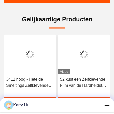
Gelijkaardige Producten
Video
3412 hoog - Hete de
52 kust een Zelfklevende
Smeltings Zelfklevende
Film van de Hardheidstpu
Film van het kwaliteits
Hete Smelting voor
Elastische Polyurethaan
Naadloos Ondergoed
Krijg Beste Prijs
Krijg Beste Prijs
Karry Liu