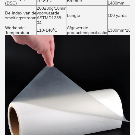
70-80℃
Breedte
(DSC)
1480mm
200±30g/10min
De Index van de
voorwaarde:
Lengte
100 yards
smeltingsstroom
ASTMD1238-
04
Werkende
Afgewerkte
110-140℃
1380mm*100ya
Temperatuur
productenspecificatie