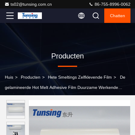
ts02@tunsing.com.cn
86-755-8996-0062
Chatten
Producten
Huis
>
Producten
>
Hete Smeltings Zelfklevende Film
>
De
gelamineerde Hot Melt Adhesive Film Duurzame Werkende
Temperatuur 110-140℃ van Glaseva