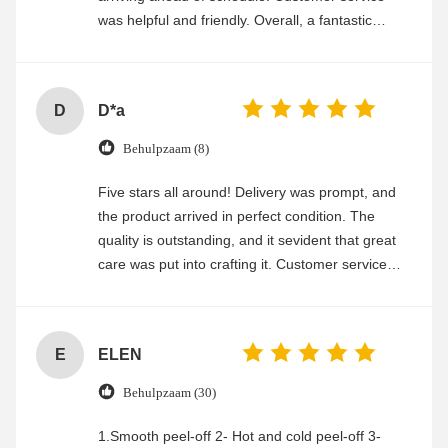
was helpful and friendly. Overall, a fantastic
experience
D
D*a
Behulpzaam (8)
Five stars all around! Delivery was prompt, and
the product arrived in perfect condition. The
quality is outstanding, and it sevident that great
care was put into crafting it. Customer service
was friendly and efficient, ensuring a smooth and
enjoyable shopping experience.
E
ELEN
Behulpzaam (30)
1.Smooth peel-off 2- Hot and cold peel-off 3-