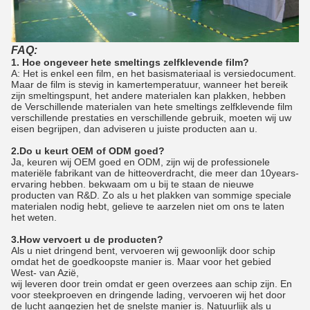
FAQ:
1. Hoe ongeveer hete smeltings zelfklevende film?
A: Het is enkel een film, en het basismateriaal is versiedocument.
Maar de film is stevig in kamertemperatuur, wanneer het bereik
zijn smeltingspunt, het andere materialen kan plakken, hebben
de Verschillende materialen van hete smeltings zelfklevende film
verschillende prestaties en verschillende gebruik, moeten wij uw
eisen begrijpen, dan adviseren u juiste producten aan u.
2.Do u keurt OEM of ODM goed?
Ja, keuren wij OEM goed en ODM, zijn wij de professionele
materiële fabrikant van de hitteoverdracht, die meer dan 10years-
ervaring hebben. bekwaam om u bij te staan de nieuwe
producten van R&D. Zo als u het plakken van sommige speciale
materialen nodig hebt, gelieve te aarzelen niet om ons te laten
het weten.
3.How vervoert u de producten?
Als u niet dringend bent, vervoeren wij gewoonlijk door schip
omdat het de goedkoopste manier is. Maar voor het gebied
West- van Azië,
wij leveren door trein omdat er geen overzees aan schip zijn. En
voor steekproeven en dringende lading, vervoeren wij het door
de lucht aangezien het de snelste manier is. Natuurlijk als u