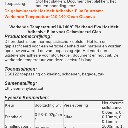
Stof het plakken, Document het plakken, het
Toepassing:
houten boonding, enz.
De gelamineerde Hot Melt Adhesive Film Duurzame
Werkende Temperatuur 110-140℃ van Glaseva
Werkende Temperatuur110-140℃ Plakband Eva Hot Melt
Adhesive Film voor Gelamineerd Glas
Productomschrijving:
Dit product is een thermoplastische kleefstof. Het kan en
geplastificeerd voor een verscheidenheid van materialen worden
opnieuw verwarmd en van toepassing zijn. Het voert een
uitstekende adhesie voor stof, textiel, document en hout uit. De
werkende temperatuur van deze kleefstof is laag.
Toepassingen:
DS0122 toepassing op kleding, schoenen, bagage, zak.
Samenstelling:
Ethyleen-vinylacetaat
Fysieke Kenmerken:
Het document
Kleur
doorzichtig wit
Versievoering
cellofaanversi
0.05mm, 0.0
0.93±0.02g/cm
Dichtheid
Dikte
0.10mm, 0.1
³
0.15mm
Smeltingspunt
1000mm, 138