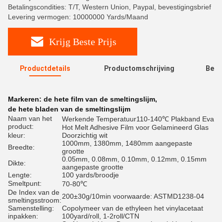
Betalingscondities: T/T, Western Union, Paypal, bevestigingsbrief
Levering vermogen: 10000000 Yards/Maand
Krijg Beste Prijs
Productdetails
Productomschrijving
Beoo
R
Markeren:
de hete film van de smeltingslijm
,
de hete bladen van de smeltingslijm
Naam van het
Werkende Temperatuur110-140℃ Plakband Eva
product:
Hot Melt Adhesive Film voor Gelamineerd Glas
kleur:
Doorzichtig wit
1000mm, 1380mm, 1480mm aangepaste
Breedte:
grootte
0.05mm, 0.08mm, 0.10mm, 0.12mm, 0.15mm
Dikte:
aangepaste grootte
Lengte:
100 yards/broodje
Smeltpunt:
70-80℃
De Index van de
200±30g/10min voorwaarde: ASTMD1238-04
smeltingsstroom:
Samenstelling:
Copolymeer van de ethyleen het vinylacetaat
inpakken:
100yard/roll, 1-2roll/CTN