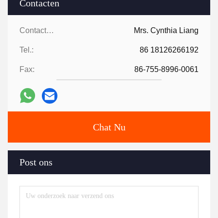
Contacten
Contacten:
Mrs. Cynthia Liang
Tel.:
86 18126266192
Fax:
86-755-8996-0061
Chat Nu
Post ons