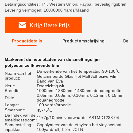
Betalingscondities: T/T, Western Union, Paypal, bevestigingsbrief
Levering vermogen: 10000000 Yards/Maand
Krijg Beste Prijs
Productdetails
Productomschrijving
Beoo
R
Markeren:
de hete bladen van de smeltingslijm
,
polyester zelfklevende film
De werkende van het Temperatuur90-100℃
Naam van het
Gelamineerde Glas Hot Melt Adhesive Film
product:
Band van Eva
kleur:
Doorzichtig wit
Breedte:
1000mm, 1380mm, 1480mm, douanegrootte
0.05mm, 0.08mm, 0.10mm, 0.12mm, 0.15mm,
Dikte:
douanegrootte
Lengte:
100 yards/broodje
Smeltpunt:
45-75℃
De Index van de
11±7g/10mins voorwaarde: ASTMD1238-04
smeltingsstroom:
Samenstelling:
Copolymeer van de ethyleen het vinylacetaat
inpakken:
100yard/roll, 1-2roll/CTN