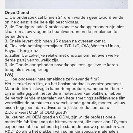
Onze Dienst
1, Uw onderzoek zal binnen 24 uren worden geantwoord en de
online dienst is de hele tijd beschikbaar.
2, de Goedgetrainde & professionele verkooppersonen zijn hier
klaar om al uw vragen te beantwoorden en de problemen te
behandelen.
3, Snelle levertijd: binnen 15 dagen na overeenkomst.
4, Flexibele betalingstermijnen: T/T, L/C, O/A, Western Union,
Paypal, Borg, enz.
5, zullen Uw zakelijke relatie met ons aan om het even welke
derde partij vertrouwelijk zijn.
6, de Goede aangeboden naverkoopdienst, gelieve te keren
terug als u vraag kreeg.
FAQ
1. Hoe ongeveer hete smeltings zelfklevende film?
Het is enkel een film, en het basismateriaal is versiedocument.
Maar de film is stevig in kamertemperatuur, wanneer het bereik
zijn smeltingspunt, het andere materialen kan plakken, hebben
de Verschillende materialen van hete smeltings zelfklevende film
verschillende prestaties en verschillende gebruik, moeten wij uw
eisen begrijpen, dan adviseren u juiste producten aan u.
2.Do u keurt OEM of ODM goed?
Ja, keuren wij OEM goed en ODM, zijn wij de professionele
materiële fabrikant van de hitteoverdracht, die meer dan 10years
experience.able u hebben bij te staan de nieuwe producten van
R&D. Zo als u het plakken van sommige speciale materialen