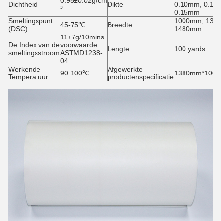
0.95±0.02g/cm
Dichtheid
Dikte
0.10mm, 0.12
³
0.15mm
Smeltingspunt
1000mm, 138
45-75℃
Breedte
(DSC)
1480mm
11±7g/10mins
De Index van de
voorwaarde:
Lengte
100 yards
smeltingsstroom
ASTMD1238-
04
Werkende
Afgewerkte
90-100℃
1380mm*100yar
Temperatuur
productenspecificatie