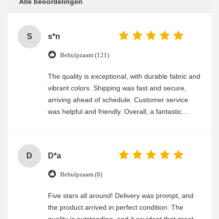
Alle beoordelingen
S
s*n
Behulpzaam (121)
The quality is exceptional, with durable fabric and
vibrant colors. Shipping was fast and secure,
arriving ahead of schedule. Customer service
was helpful and friendly. Overall, a fantastic
experience
D
D*a
Behulpzaam (8)
Five stars all around! Delivery was prompt, and
the product arrived in perfect condition. The
quality is outstanding, and it sevident that great