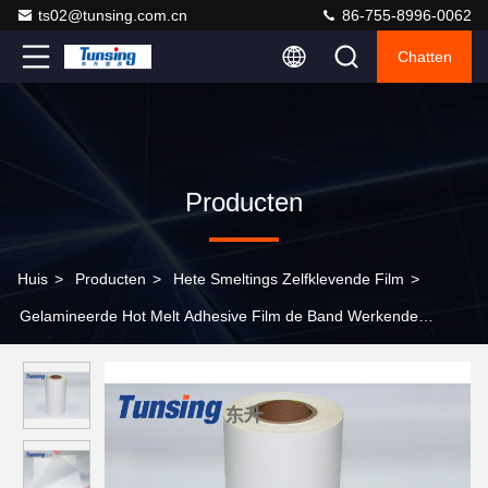
ts02@tunsing.com.cn
86-755-8996-0062
Chatten
Producten
Huis
>
Producten
>
Hete Smeltings Zelfklevende Film
>
Gelamineerde Hot Melt Adhesive Film de Band Werkende
Temperatuur 90-100℃ van Glaseva