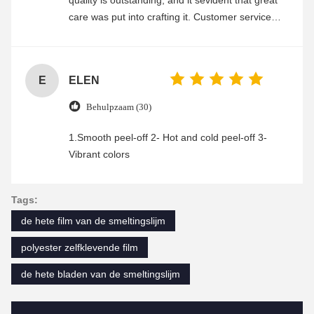
care was put into crafting it. Customer service
was friendly and efficient, ensuring a smooth and
enjoyable shopping experience.
E
ELEN
Behulpzaam (30)
1.Smooth peel-off 2- Hot and cold peel-off 3-
Vibrant colors
Tags:
de hete film van de smeltingslijm
polyester zelfklevende film
de hete bladen van de smeltingslijm