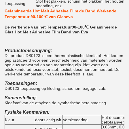
Stof het plakken, schuim het plakken, het houten
Toepassing:
boonding, enz.
Gelamineerde Hot Melt Adhesive Film de Band Werkende
Temperatuur 90-100℃ van Glaseva
De werkende van het Temperatuur90-100℃ Gelamineerde
Glas Hot Melt Adhesive Film Band van Eva
Productomschrijving:
Dit product DS0123 is een thermoplastische kleefstof. Het kan en
geplastificeerd voor een verscheidenheid van materialen worden
opnieuw verwarmd en van toepassing zijn. Het voert een
uitstekende adhesie voor stof, textiel, document en hout uit. De
werkende temperatuur van deze kleefstof is laag.
Toepassingen:
DS0123 toepassing op kleding, schoenen, bagage, zak.
Samenstelling:
Kleefstof van de ethyleen de synthetische hete smelting.
Fysieke Kenmerken:
Het document 
Kleur
doorzichtig wit
Versievoering
cellofaanversie
0.05mm, 0.08