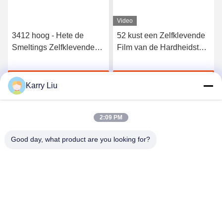
Video
3412 hoog - Hete de
52 kust een Zelfklevende
Smeltings Zelfklevende
Film van de Hardheidstpu
Film van het kwaliteits
Hete Smelting voor
Elastische Polyurethaan
Naadloos Ondergoed
Krijg Beste Prijs
Krijg Beste Prijs
Karry Liu
2:09 PM
Good day, what product are you looking for?
Shenzhen Tunsing Plastic Products Co., Ltd.
ts02@tunsing.com.cn
86-755-8996-0062
Tunsings Industriezone, het dorp van Nr 28 Xiatian,