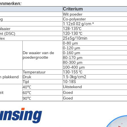
enmerken:
Criterium
Wit poeder
ng
Co-polyester
1.12±0.02 g/cm ³
Waaier
128-135℃
nt (DSC)
120-130 ℃
dex
25±5g/10min
0-80 μm
0-120 μm
De waaier van de
0-160 μm
poedergrootte
80-170 μm
80-300 μm
100-400 μm
Temperatuur
130-155 ℃
n plakkend
Druk
1.5-3kg/cm2
Tijd
10-18S
Uitstekend
40℃
it
Goed
60℃
Goed
90℃