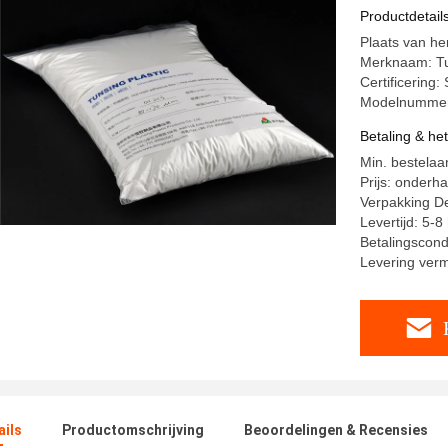
Hitteover
Productdetail
Plaats van he
Merknaam: T
Certificering
Modelnummer
Betaling & he
Min. bestelaa
Prijs: onderh
Verpakking De
Levertijd: 5-
Betalingscond
Levering ver
ails
Productomschrijving
Beoordelingen & Recensies