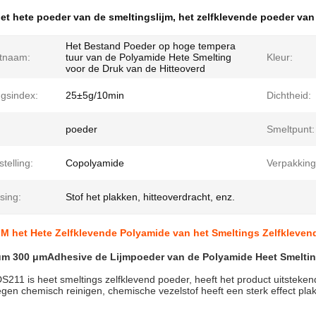
et hete poeder van de smeltingslijm
,
het zelfklevende poeder van
Het Bestand Poeder op hoge tempera
tnaam:
tuur van de Polyamide Hete Smelting
Kleur:
voor de Druk van de Hitteoverd
ngsindex:
25±5g/10min
Dichtheid:
poeder
Smeltpunt:
telling:
Copolyamide
Verpakking
sing:
Stof het plakken, hitteoverdracht, enz.
M het Hete Zelfklevende Polyamide van het Smeltings Zelfkleven
μm 300 μmAdhesive de Lijmpoeder van de Polyamide Heet Smelting
DS211 is heet smeltings zelfklevend poeder, heeft het product uitstek
gen chemisch reinigen, chemische vezelstof heeft een sterk effect pla