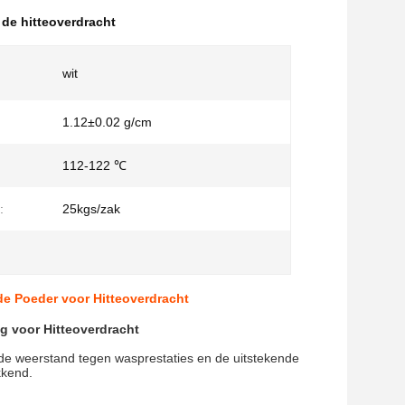
 de hitteoverdracht
wit
1.12±0.02 g/cm
112-122 ℃
:
25kgs/zak
de Poeder voor Hitteoverdracht
 voor Hitteoverdracht
ende weerstand tegen wasprestaties en de uitstekende
kkend.