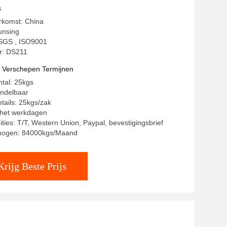
dracht
s
rkomst: China
unsing
: SGS , ISO9001
: DS211
t Verschepen Termijnen
ntal: 25kgs
andelbaar
tails: 25kgs/zak
8 het werkdagen
ities: T/T, Western Union, Paypal, bevestigingsbrief
mogen: 84000kgs/Maand
Krijg Beste Prijs