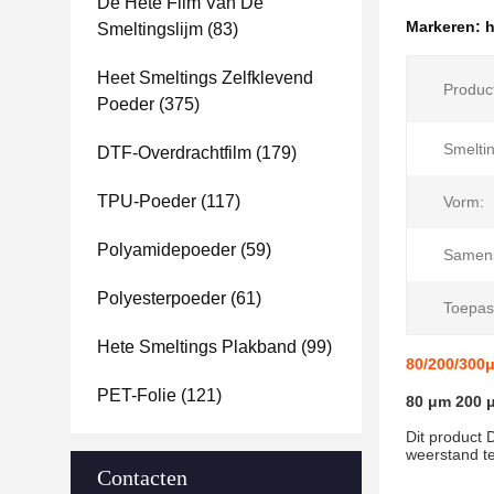
De Hete Film Van De
Markeren:
h
Smeltingslijm
(83)
Heet Smeltings Zelfklevend
Produc
Poeder
(375)
Smelti
DTF-Overdrachtfilm
(179)
TPU-Poeder
(117)
Vorm:
Polyamidepoeder
(59)
Samens
Polyesterpoeder
(61)
Toepas
Hete Smeltings Plakband
(99)
80/200/300μ
PET-Folie
(121)
80 μm 200 
Dit product 
weerstand te
Contacten