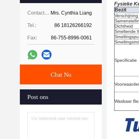
Fysieke K
Bezit
Contacten:
Mrs. Cynthia Liang
Verschijning
Samenstelli
Tel.:
86 18126266192
Dichtheid
Smeltende 
Smeltingspu
Fax:
86-755-8996-0061
Smeltingsin
Specificatie
Chat Nu
Voorwaarde
Post ons
Wasbaar Bez