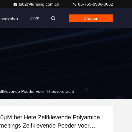
ts02@tunsing.com.cn
86-755-8996-0062
nementen
Chatten
Dutch
lfklevende Poeder voor Hitteoverdracht
0μM het Hete Zelfklevende Polyamide
meltings Zelfklevende Poeder voor