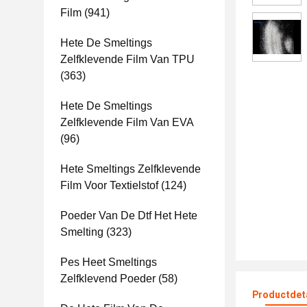
Film
(941)
Hete De Smeltings
Zelfklevende Film Van TPU
(363)
Hete De Smeltings
Zelfklevende Film Van EVA
(96)
Hete Smeltings Zelfklevende
Film Voor Textielstof
(124)
Poeder Van De Dtf Het Hete
Smelting
(323)
Pes Heet Smeltings
Zelfklevend Poeder
(58)
Productdet