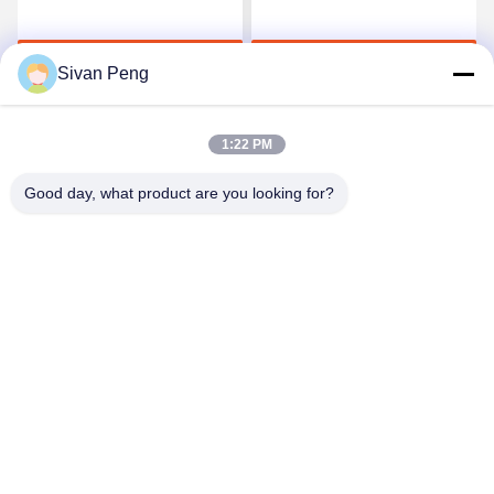
Film van het kwaliteits
Hete Smelting voor
Elastische Polyurethaan
Naadloos Ondergoed
Krijg Beste Prijs
Krijg Beste Prijs
Sivan Peng
1:22 PM
Good day, what product are you looking for?
Shenzhen Tunsing Plastic Products Co., Ltd.
ts02@tunsing.com.cn
86-755-8996-0062
Tunsings Industriezone, het dorp van Nr 28 Xiatian,
Longtian-straat, Pingshan-District, Shenzhen-Stad, de
Provincie van Guangdong, China