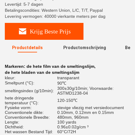
Levertijd: 5-7 dagen
Betalingscondities: Western Union, L/C, T/T, Paypal
Levering vermogen: 40000 vierkante meters per dag
Krijg Beste Prijs
Productdetails
Productomschrijving
Beoo
R
Markeren:
de hete film van de smeltingslijm
,
de hete bladen van de smeltingslijm
kleur:
transparant
Smeltpunt (°C):
90℃
300±30g/10min; Voorwaarde:
smeltingsindex (g/10min):
ASTMD1238-04
hete dringende
120-150℃
temperatuur (°C):
Fysieke vorm:
stevige vliezig met versiedocument
Conventionele dikte:
0.10mm, 0.12mm en 0.15mm
Conventionele Breedte:
480mm, 960mm
Lengte:
100 yards
Dichtheid:
0.96±0.02g/cm ³
Het wassen Bestand Tijd:
60°C/72H