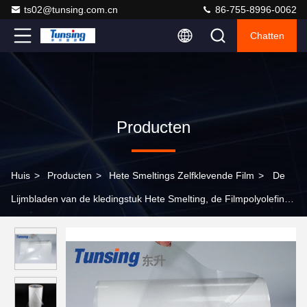
ts02@tunsing.com.cn
86-755-8996-0062
Chatten
Producten
Huis
>
Producten
>
Hete Smeltings Zelfklevende Film
>
De
Lijmbladen van de kledingstuk Hete Smelting, de Filmpolyolefin
van Tpu Zelfklevend Ethyleen Acrylzuur