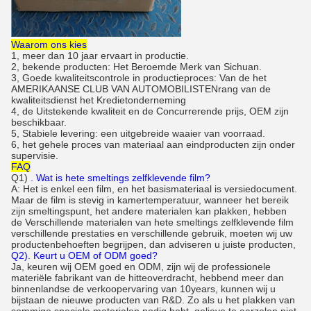
Waarom ons kies
1, meer dan 10 jaar ervaart in productie.
2, bekende producten: Het Beroemde Merk van Sichuan.
3, Goede kwaliteitscontrole in productieproces: Van de het
AMERIKAANSE CLUB VAN AUTOMOBILISTENrang van de
kwaliteitsdienst het Kredietonderneming
4, de Uitstekende kwaliteit en de Concurrerende prijs, OEM zijn
beschikbaar.
5, Stabiele levering: een uitgebreide waaier van voorraad.
6, het gehele proces van materiaal aan eindproducten zijn onder
supervisie.
FAQ
Q1)
. Wat is hete smeltings zelfklevende film?
A: Het is enkel een film, en het basismateriaal is versiedocument.
Maar de film is stevig in kamertemperatuur, wanneer het bereik
zijn smeltingspunt, het andere materialen kan plakken, hebben
de Verschillende materialen van hete smeltings zelfklevende film
verschillende prestaties en verschillende gebruik, moeten wij uw
productenbehoeften begrijpen, dan adviseren u juiste producten,
Q2). Keurt u OEM of ODM goed?
Ja, keuren wij OEM goed en ODM, zijn wij de professionele
materiële fabrikant van de hitteoverdracht, hebbend meer dan
binnenlandse de verkoopervaring van 10years, kunnen wij u
bijstaan de nieuwe producten van R&D. Zo als u het plakken van