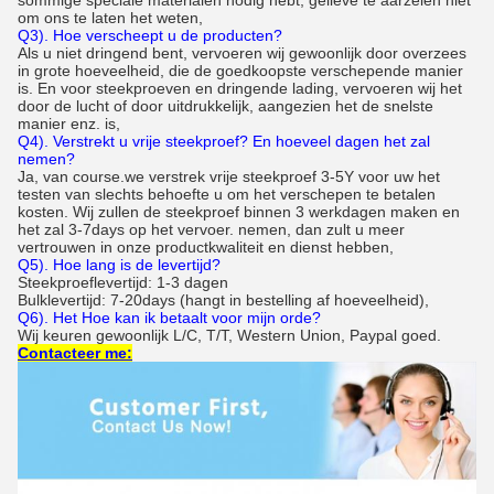
sommige speciale materialen nodig hebt, gelieve te aarzelen niet
om ons te laten het weten,
Q3). Hoe verscheept u de producten?
Als u niet dringend bent, vervoeren wij gewoonlijk door overzees
in grote hoeveelheid, die de goedkoopste verschepende manier
is. En voor steekproeven en dringende lading, vervoeren wij het
door de lucht of door uitdrukkelijk, aangezien het de snelste
manier enz. is,
Q4). Verstrekt u vrije steekproef? En hoeveel dagen het zal
nemen?
Ja, van course.we verstrek vrije steekproef 3-5Y voor uw het
testen van slechts behoefte u om het verschepen te betalen
kosten. Wij zullen de steekproef binnen 3 werkdagen maken en
het zal 3-7days op het vervoer. nemen, dan zult u meer
vertrouwen in onze productkwaliteit en dienst hebben,
Q5). Hoe lang is de levertijd?
Steekproeflevertijd: 1-3 dagen
Bulklevertijd: 7-20days (hangt in bestelling af hoeveelheid),
Q6). Het Hoe kan ik betaalt voor mijn orde?
Wij keuren gewoonlijk L/C, T/T, Western Union, Paypal goed.
Contacteer me: