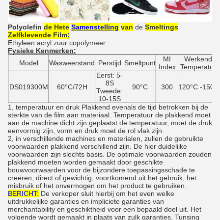
Polyolefin
de Hete
Samenstelling
van
de
Smeltings
Zelfklevende Film
:
Ethyleen acryl zuur copolymeer
Fysieke Kenmerken:
MI
Werkende
Model
Wasweerstand
Perstijd
Smeltpunt
Index
Temperatuur
Eerst: 5-
8S
DS019300M
60°C/72H
90°C
300
120°C -150°
Tweede:
10-15S
1, temperatuur en druk Plakkend evenals de tijd betrokken bij de
sterkte van de film aan materiaal. Temperatuur de plakkend moet
aan de machine dicht zijn geplaatst de temperatuur, moet de druk
eenvormig zijn, vorm en druk moet de rol vlak zijn.
2, in verschillende machines en materialen, zullen de gebruikte
voorwaarden plakkend verschillend zijn. De hier duidelijke
voorwaarden zijn slechts basis. De optimale voorwaarden zouden
plakkend moeten worden gemaakt door geschikte
bouwvoorwaarden voor de bijzondere toepassingsschade te
creëren, direct of gewichtig, voortkomend uit het gebruik, het
misbruik of het onvermogen om het product te gebruiken.
BERICHT:
De verkoper sluit hierbij om het even welke
uitdrukkelijke garanties en impliciete garanties van
merchantability en geschiktheid voor een bepaald doel uit. Het
volgende wordt gemaakt in plaats van zulk garanties. Tunsing