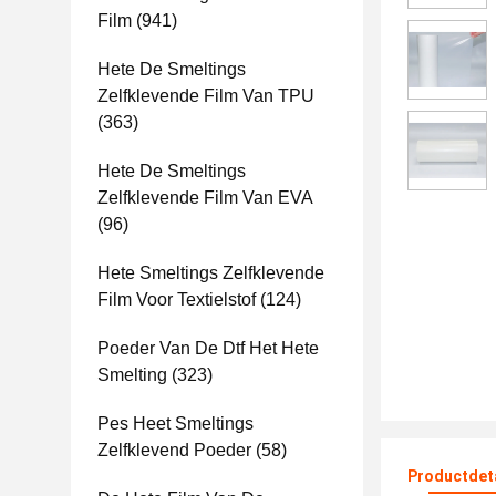
Film
(941)
Hete De Smeltings
Zelfklevende Film Van TPU
(363)
Hete De Smeltings
Zelfklevende Film Van EVA
(96)
Hete Smeltings Zelfklevende
Film Voor Textielstof
(124)
Poeder Van De Dtf Het Hete
Smelting
(323)
Pes Heet Smeltings
Zelfklevend Poeder
(58)
Productdet