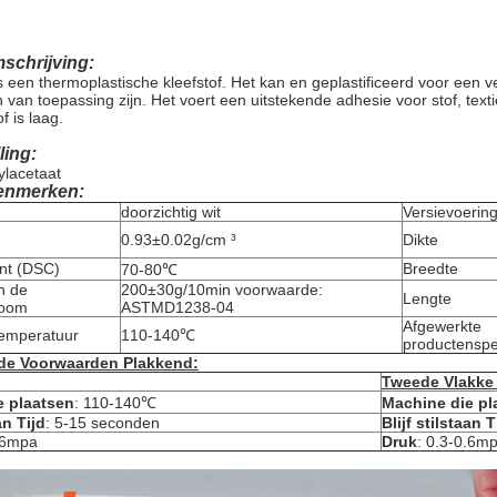
schrijving:
is een thermoplastische kleefstof. Het kan en geplastificeerd voor ee
van toepassing zijn. Het voert een uitstekende adhesie voor stof, tex
f is laag.
ling:
ylacetaat
enmerken:
doorzichtig wit
Versievoerin
0.93±0.02g/cm ³
Dikte
nt (DSC)
Breedte
70-80℃
n de
200±30g/10min voorwaarde:
Lengte
room
ASTMD1238-04
Afgewerkte
emperatuur
110-140℃
productenspec
de Voorwaarden Plakkend:
Tweede Vlakke
e plaatsen
: 110-140℃
Machine die pl
an Tijd
: 5-15 seconden
Blijf stilstaan T
0.6mpa
Druk
: 0.3-0.6m