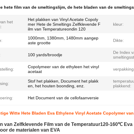
e hete film van de smeltingslijm
,
de hete bladen van de smeltings
Het plakken van Vinyl Acetate Copoly
an het
mer Hete de Smeltings Zelfklevende F
kleur:
:
ilm van Temperatureondin 120
1000mm, 1380mm, 1480mm aangep
e:
Dikte:
aste grootte
De Index v
:
100 yards/broodje
smeltingss
Copolymeer van de ethyleen het vinyl
telling:
verpakking
acetaat
Stof het plakken, Document het plakk
temperatu
sing:
en, het houten boonding, enz.
plakkend:
oering:
Het Document van de cellofaanversie
tige Witte Hete Bladen Eva Ethylene Vinyl Acetate Copolymer van
en van Zelfklevende Film van de Temperatuur120-160℃ Eva 
voor de materialen van EVA