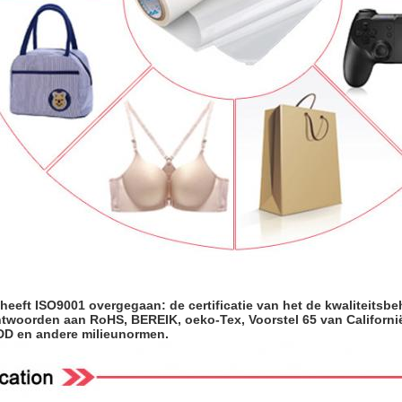
 heeft ISO9001 overgegaan: de certificatie van het de kwaliteitsb
ntwoorden aan RoHS, BEREIK, oeko-Tex, Voorstel 65 van Californi
D en andere milieunormen.