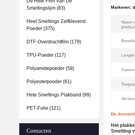
De Hete Film Van De
Markeren:
d
Smeltingslijm
(83)
Heet Smeltings Zelfklevend
Naam v
product
Poeder
(375)
Breedt
DTF-Overdrachtfilm
(179)
TPU-Poeder
(117)
Lengte
Polyamidepoeder
(59)
Samens
Polyesterpoeder
(61)
Toepas
Hete Smeltings Plakband
(99)
Versiev
PET-Folie
(121)
De doorzich
Het plakk
Contacten
Smelting 