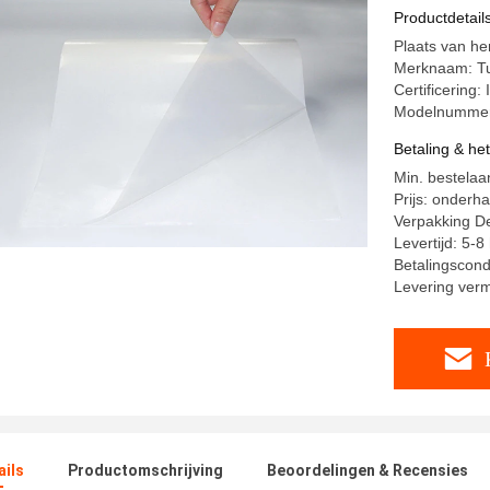
Productdetail
Plaats van he
Merknaam: T
Certificering
Modelnummer
Betaling & he
Min. bestelaa
Prijs: onderh
Verpakking Det
Levertijd: 5-
Betalingscond
Levering ver
ails
Productomschrijving
Beoordelingen & Recensies