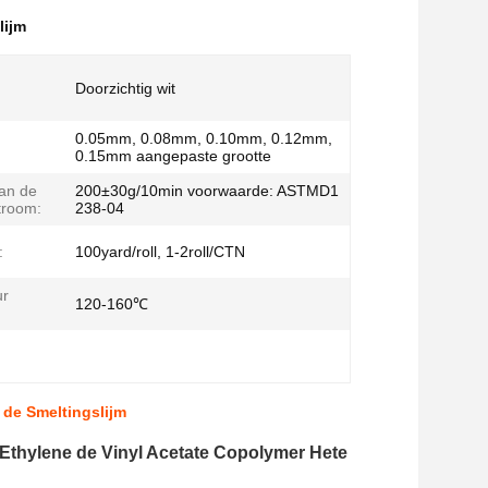
lijm
Doorzichtig wit
0.05mm, 0.08mm, 0.10mm, 0.12mm,
0.15mm aangepaste grootte
an de
200±30g/10min voorwaarde: ASTMD1
troom:
238-04
:
100yard/roll, 1-2roll/CTN
ur
120-160℃
 de Smeltingslijm
Ethylene de Vinyl Acetate Copolymer Hete