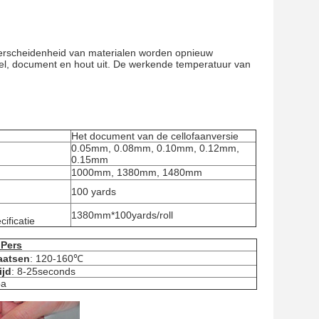
n verscheidenheid van materialen worden opnieuw
tiel, document en hout uit. De werkende temperatuur van
g
Het document van de cellofaanversie
0.05mm, 0.08mm, 0.10mm, 0.12mm,
0.15mm
1000mm, 1380mm, 1480mm
100 yards
1380mm*100yards/roll
ificatie
 Pers
aatsen
: 120-160℃
ijd
: 8-25seconds
pa