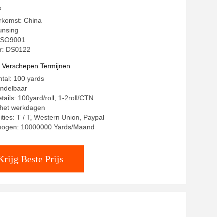
s
rkomst: China
unsing
: ISO9001
: DS0122
t Verschepen Termijnen
ntal: 100 yards
andelbaar
ails: 100yard/roll, 1-2roll/CTN
8 het werkdagen
ities: T / T, Western Union, Paypal
mogen: 10000000 Yards/Maand
Krijg Beste Prijs