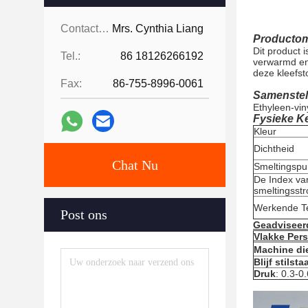
Contacten:
Mrs. Cynthia Liang
Productom
Dit product 
Tel.:
86 18126266192
verwarmd en 
deze kleefsto
Fax:
86-755-8996-0061
Samenstel
Ethyleen-vin
Fysieke K
Kleur
Dichtheid
Chat Nu
Smeltingspu
De Index va
smeltingsst
Werkende T
Post ons
Geadviseer
Vlakke Pers
Machine di
Blijf stilsta
Druk
: 0.3-