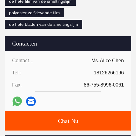
de hete film van de smeltingslijm
polyester zelfklevende film
de hete bladen van de smeltingslijm
Contacten
Contacten:
Ms. Alice Chen
Tel.:
18126266196
Fax:
86-755-8996-0061
Chat Nu