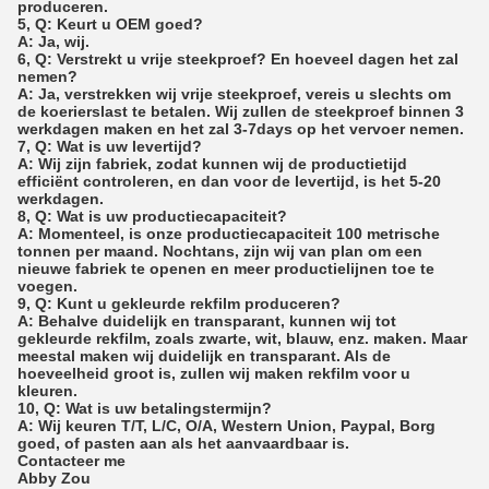
produceren.
5, Q: Keurt u OEM goed?
A: Ja, wij.
6, Q: Verstrekt u vrije steekproef? En hoeveel dagen het zal
nemen?
A: Ja, verstrekken wij vrije steekproef, vereis u slechts om
de koerierslast te betalen. Wij zullen de steekproef binnen 3
werkdagen maken en het zal 3-7days op het vervoer nemen.
7, Q: Wat is uw levertijd?
A: Wij zijn fabriek, zodat kunnen wij de productietijd
efficiënt controleren, en dan voor de levertijd, is het 5-20
werkdagen.
8, Q: Wat is uw productiecapaciteit?
A: Momenteel, is onze productiecapaciteit 100 metrische
tonnen per maand. Nochtans, zijn wij van plan om een
nieuwe fabriek te openen en meer productielijnen toe te
voegen.
9, Q: Kunt u gekleurde rekfilm produceren?
A: Behalve duidelijk en transparant, kunnen wij tot
gekleurde rekfilm, zoals zwarte, wit, blauw, enz. maken. Maar
meestal maken wij duidelijk en transparant. Als de
hoeveelheid groot is, zullen wij maken rekfilm voor u
kleuren.
10, Q: Wat is uw betalingstermijn?
A: Wij keuren T/T, L/C, O/A, Western Union, Paypal, Borg
goed, of pasten aan als het aanvaardbaar is.
Contacteer me
Abby Zou