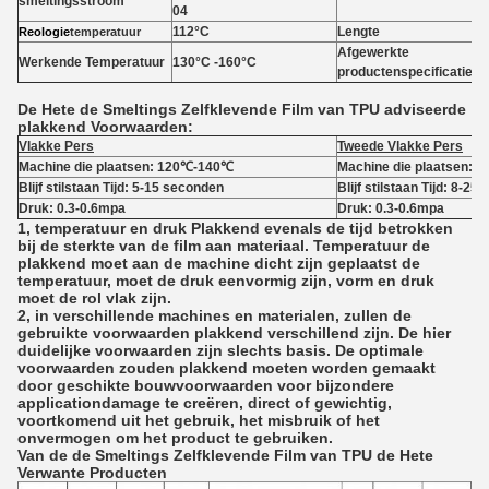
smeltingsstroom
04
112°C
Lengte
Reologie
temperatuur
Afgewerkte
Werkende Temperatuur
130°C -160°C
productenspecificatie
De Hete de Smeltings Zelfklevende Film van TPU adviseerde
plakkend Voorwaarden:
Vlakke Pers
Tweede Vlakke Pers
Machine die plaatsen: 120℃-140℃
Machine die plaatsen:
Blijf stilstaan Tijd: 5-15 seconden
Blijf stilstaan Tijd: 8-2
Druk: 0.3-0.6mpa
Druk: 0.3-0.6mpa
1, temperatuur en druk Plakkend evenals de tijd betrokken
bij de sterkte van de film aan materiaal. Temperatuur de
plakkend moet aan de machine dicht zijn geplaatst de
temperatuur, moet de druk eenvormig zijn, vorm en druk
moet de rol vlak zijn.
2, in verschillende machines en materialen, zullen de
gebruikte voorwaarden plakkend verschillend zijn. De hier
duidelijke voorwaarden zijn slechts basis. De optimale
voorwaarden zouden plakkend moeten worden gemaakt
door geschikte bouwvoorwaarden voor bijzondere
applicationdamage te creëren, direct of gewichtig,
voortkomend uit het gebruik, het misbruik of het
onvermogen om het product te gebruiken.
Van de de Smeltings Zelfklevende Film van TPU de Hete
Verwante Producten