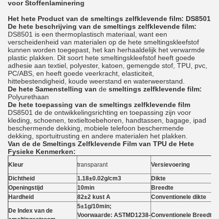
voor Stoffenlaminering
Het hete Product van de smeltings zelfklevende film: DS8501
De hete beschrijving van de smeltings zelfklevende film:
DS8501 is een thermoplastisch materiaal, want een
verscheidenheid van materialen op de hete smeltingskleefstof
kunnen worden toegepast, het kan herhaaldelijk het verwarmde
plastic plakken. Dit soort hete smeltingskleefstof heeft goede
adhesie aan textiel, polyester, katoen, gemengde stof, TPU, pvc,
PC/ABS, en heeft goede veerkracht, elasticiteit,
hittebestendigheid, koude weerstand en waterweerstand.
De hete
Samenstelling
van
de
smeltings zelfklevende film
:
Polyurethaan
De hete toepassing van de smeltings zelfklevende film
DS8501 de de ontwikkelingsrichting en toepassing zijn voor
kleding, schoenen, textieltoebehoren, handtassen, bagage, ipad
beschermende dekking, mobiele telefoon beschermende
dekking, sportuitrusting en andere materialen het plakken.
Van de de Smeltings Zelfklevende Film van TPU de Hete
Fysieke Kenmerken:
Kleur
transparant
Versievoering
Dichtheid
1.18±0.02g/cm3
Dikte
Openingstijd
10min
Breedte
Hardheid
82±2 kust A
Conventionele dikte
5±1g/10min;
De Index van de
Voorwaarde: ASTMD1238-
Conventionele Breedte