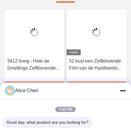
Video
3412 hoog - Hete de
52 kust een Zelfklevende
Smeltings Zelfklevende
Film van de Hardheidstpu
Film van het kwaliteits
Hete Smelting voor
Elastische Polyurethaan
Naadloos Ondergoed
Krijg Beste Prijs
Krijg Beste Prijs
Alice Chen
7:40 PM
Good day, what product are you looking for?