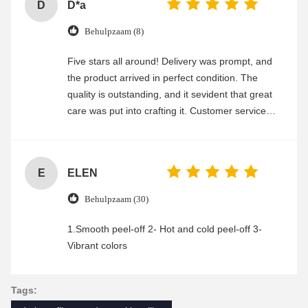
D
D*a
Behulpzaam (8)
Five stars all around! Delivery was prompt, and
the product arrived in perfect condition. The
quality is outstanding, and it sevident that great
care was put into crafting it. Customer service
was friendly and efficient, ensuring a smooth and
enjoyable shopping experience.
E
ELEN
Behulpzaam (30)
1.Smooth peel-off 2- Hot and cold peel-off 3-
Vibrant colors
Tags: