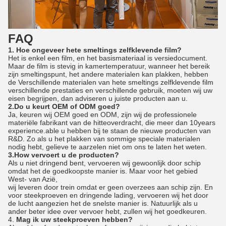
FAQ
1. Hoe ongeveer hete smeltings zelfklevende film?
Het is enkel een film, en het basismateriaal is versiedocument.
Maar de film is stevig in kamertemperatuur, wanneer het bereik
zijn smeltingspunt, het andere materialen kan plakken, hebben
de Verschillende materialen van hete smeltings zelfklevende film
verschillende prestaties en verschillende gebruik, moeten wij uw
eisen begrijpen, dan adviseren u juiste producten aan u.
2.Do u keurt OEM of ODM goed?
Ja, keuren wij OEM goed en ODM, zijn wij de professionele
materiële fabrikant van de hitteoverdracht, die meer dan 10years
experience.able u hebben bij te staan de nieuwe producten van
R&D. Zo als u het plakken van sommige speciale materialen
nodig hebt, gelieve te aarzelen niet om ons te laten het weten.
3.How vervoert u de producten?
Als u niet dringend bent, vervoeren wij gewoonlijk door schip
omdat het de goedkoopste manier is. Maar voor het gebied
West- van Azië,
wij leveren door trein omdat er geen overzees aan schip zijn. En
voor steekproeven en dringende lading, vervoeren wij het door
de lucht aangezien het de snelste manier is. Natuurlijk als u
ander beter idee over vervoer hebt, zullen wij het goedkeuren.
4.
Mag ik uw steekproeven hebben?