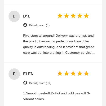
experience
D
D*a
Behulpzaam (8)
Five stars all around! Delivery was prompt, and
the product arrived in perfect condition. The
quality is outstanding, and it sevident that great
care was put into crafting it. Customer service
was friendly and efficient, ensuring a smooth and
enjoyable shopping experience.
E
ELEN
Behulpzaam (30)
1.Smooth peel-off 2- Hot and cold peel-off 3-
Vibrant colors