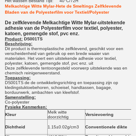
Het wassen Bestand Tijd:
40°C/72H
Melkachtige Witte Mylar-Hete de Smeltings Zelfklevende
Bladen van de Polyesterfilm voor Textiel/Polyester
De zelfklevende Melkachtige Witte Mylar-uitstekende
adhesie van de Polyesterfilm voor textiel, polyester,
katoen, gemengde stof, pvc enz.
Product:
DS001TS
Beschrijving:
Dit product is thermoplastische zelfklevend, geschikt voor een
verscheidenheid van gebruik op een brede waaier van
materialen. Het voert een uitstekende adhesie voor textiel,
polyester, katoen, gemengde stof, pvc enz. uit
Deze zelfklevende tentoongesteld voorwerp uitstekende was en
chemisch reinigenweerstand.
Toepassing:
DS001TS de de ontwikkelingsrichting en toepassing zijn op
kledingstuktoebehoren, schoeisel, handtassen, bagage,
borduurwerk, ambachten van kleefstof.
Samenstelling:
Co-polyester
Fysieke Kenmerken:
Melk witte
Kleur
Versievoering
doorzichtig
Dichtheid
1.15±0.02g/cm3
Conventionele dikte