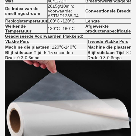
Was
40°C/72H
Breedtewerkingsgebied
28±5g/10min;
De Index van de
Voorwaarde:
Conventionele Breedte
smeltingsstroom
ASTMD1238-04
Reologie
temperatuur
100°C -120°C
Lengte
Werkende
Afgewerkte
130°C -160°C
Temperatuur
productenspecificatie
Geadviseerde Voorwaarden Plakkend:
Vlakke Pers
Tweede Vlakke Pers
Machine die plaatsen
: 120℃-140℃
Machine die plaatsen
:
Blijf stilstaan Tijd
: 5-15 seconden
Blijf stilstaan Tijd
: 8-2
Druk
: 0.3-0.6mpa
Druk
: 0.3-0.6mpa