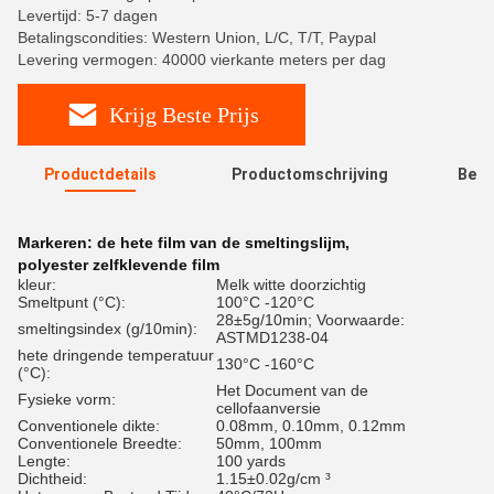
Levertijd: 5-7 dagen
Betalingscondities: Western Union, L/C, T/T, Paypal
Levering vermogen: 40000 vierkante meters per dag
Krijg Beste Prijs
Productdetails
Productomschrijving
Beoo
R
Markeren:
de hete film van de smeltingslijm
,
polyester zelfklevende film
kleur:
Melk witte doorzichtig
Smeltpunt (°C):
100°C -120°C
28±5g/10min; Voorwaarde:
smeltingsindex (g/10min):
ASTMD1238-04
hete dringende temperatuur
130°C -160°C
(°C):
Het Document van de
Fysieke vorm:
cellofaanversie
Conventionele dikte:
0.08mm, 0.10mm, 0.12mm
Conventionele Breedte:
50mm, 100mm
Lengte:
100 yards
Dichtheid:
1.15±0.02g/cm ³