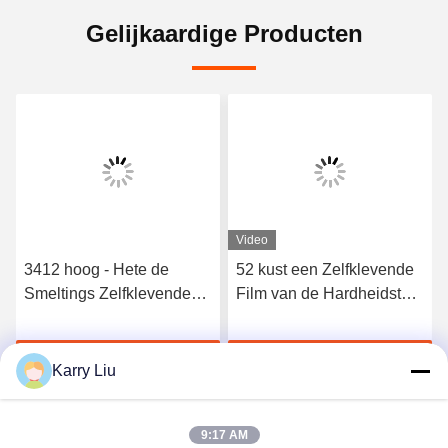
Gelijkaardige Producten
Video
3412 hoog - Hete de
52 kust een Zelfklevende
Smeltings Zelfklevende
Film van de Hardheidstpu
Film van het kwaliteits
Hete Smelting voor
Elastische Polyurethaan
Naadloos Ondergoed
Krijg Beste Prijs
Krijg Beste Prijs
Karry Liu
9:17 AM