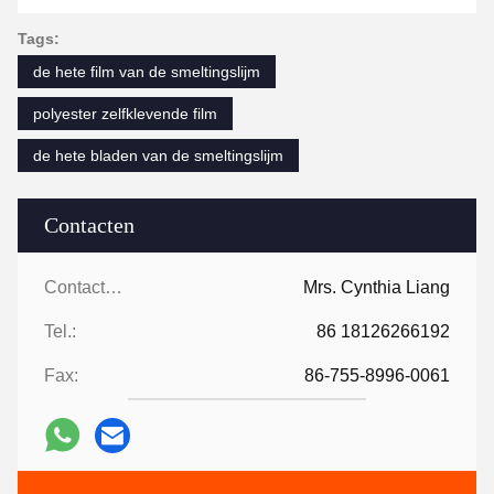
Tags:
de hete film van de smeltingslijm
polyester zelfklevende film
de hete bladen van de smeltingslijm
Contacten
Contacten:
Mrs. Cynthia Liang
Tel.:
86 18126266192
Fax:
86-755-8996-0061