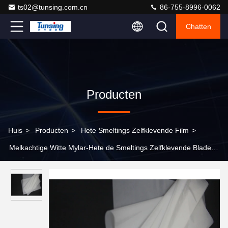
ts02@tunsing.com.cn
86-755-8996-0062
Chatten
Producten
Huis
>
Producten
>
Hete Smeltings Zelfklevende Film
>
Melkachtige Witte Mylar-Hete de Smeltings Zelfklevende Bladen
van de Polyesterfilm voor Textiel/Polyester