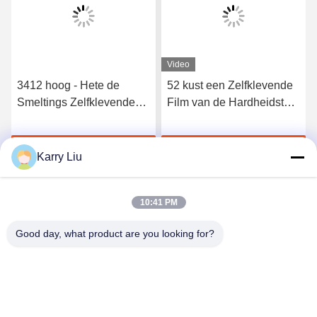
Video
3412 hoog - Hete de
52 kust een Zelfklevende
Smeltings Zelfklevende
Film van de Hardheidstpu
Film van het kwaliteits
Hete Smelting voor
Elastische Polyurethaan
Naadloos Ondergoed
Krijg Beste Prijs
Krijg Beste Prijs
Karry Liu
10:41 PM
Good day, what product are you looking for?
Shenzhen Tunsing Plastic Products Co., Ltd.
ts02@tunsing.com.cn
86-755-8996-0062