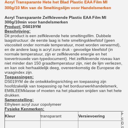
Acryl Transparante Hete het Blad Plastic EAA Film MI
300g/10 Min van de Smeltingslijm voor Handelsmerken
Acryl Transparante Zelfklevende Plastic EAA Film MI
300g/10min voor handelsmerken
Product:
DS019YM
Beschrijving:
Dit product is een zelfklevende hete smeltingsfilm. Dubbele
laagstructuur: de eerste laag is hete smeltingskleefstof (geen
viscositeit onder normale temperatuur, moet worden verwarmd),
en de andere laag is acryl zure druk - gevoelige kleefstof (in
normale temperatuur, zijn er zelfklevende energie en het
toevertrouwde van-typedocument). Het zelfklevende niveau kan
niet minder dan 150 graadtemperatuur zijn, niet de lijm verliezen,
en kan ook herhaaldelijk deeg, overeenkomstig de Europese de
vraagindex zijn.
Toepassingen:
DS019YM de de ontwikkelingsrichting en toepassing zijn
hoofdzakelijk van toepassing op het borduurwerkhandelsmerk,
EMBLEEMklasse of moeten na het plaatsen snijden van het hete
drukken.
Samenstelling:
Ethyleen acryl zuur copolymeer
Fysieke Kenmerken:
Het
Kleur
transparant
Versievoering
cel
0.
(he