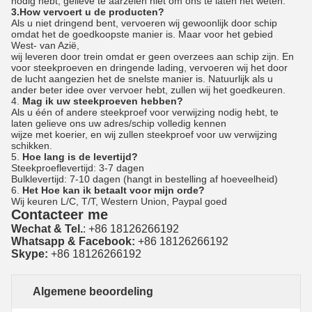
nodig hebt, gelieve te aarzelen niet om ons te laten het weten.
3.How vervoert u de producten?
Als u niet dringend bent, vervoeren wij gewoonlijk door schip
omdat het de goedkoopste manier is. Maar voor het gebied
West- van Azië,
wij leveren door trein omdat er geen overzees aan schip zijn. En
voor steekproeven en dringende lading, vervoeren wij het door
de lucht aangezien het de snelste manier is. Natuurlijk als u
ander beter idee over vervoer hebt, zullen wij het goedkeuren.
4.
Mag ik uw steekproeven hebben?
Als u één of andere steekproef voor verwijzing nodig hebt, te
laten gelieve ons uw adres/schip volledig kennen
wijze met koerier, en wij zullen steekproef voor uw verwijzing
schikken.
5.
Hoe lang is de levertijd?
Steekproeflevertijd: 3-7 dagen
Bulklevertijd: 7-10 dagen (hangt in bestelling af hoeveelheid)
6.
Het Hoe kan ik betaalt voor mijn orde?
Wij keuren L/C, T/T, Western Union, Paypal goed
Contacteer me
Wechat & Tel.
: +86 18126266192
Whatsapp & Facebook:
+86 18126266192
Skype:
+86 18126266192
Algemene beoordeling