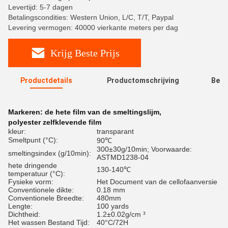
Levertijd: 5-7 dagen
Betalingscondities: Western Union, L/C, T/T, Paypal
Levering vermogen: 40000 vierkante meters per dag
Krijg Beste Prijs
Productdetails
Productomschrijving
Beoo
R
Markeren:
de hete film van de smeltingslijm
,
polyester zelfklevende film
kleur:
transparant
Smeltpunt (°C):
90℃
300±30g/10min; Voorwaarde:
smeltingsindex (g/10min):
ASTMD1238-04
hete dringende
130-140℃
temperatuur (°C):
Fysieke vorm:
Het Document van de cellofaanversie
Conventionele dikte:
0.18 mm
Conventionele Breedte:
480mm
Lengte:
100 yards
Dichtheid:
1.2±0.02g/cm ³
Het wassen Bestand Tijd:
40°C/72H