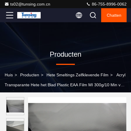
ts02@tunsing.com.cn
86-755-8996-0062
Chatten
Producten
Huis
>
Producten
>
Hete Smeltings Zelfklevende Film
>
Acryl
Transparante Hete het Blad Plastic EAA Film MI 300g/10 Min van
de Smeltingslijm voor Handelsmerken