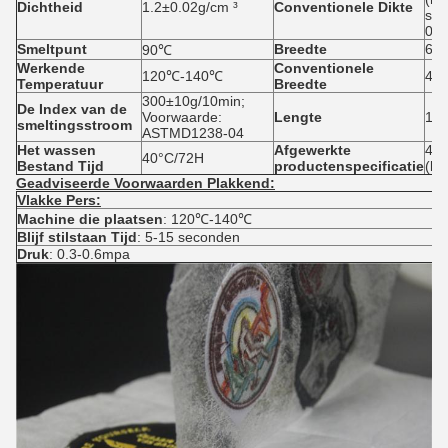
Dichtheid
1.2±0.02g/cm ³
Conventionele Dikte
sme
0.
Smeltpunt
Breedte
6m
90℃
Werkende
Conventionele
120℃-140℃
48
Temperatuur
Breedte
300±10g/10min;
De Index van de
Voorwaarde:
Lengte
100
smeltingsstroom
ASTMD1238-04
Het wassen
Afgewerkte
480
40°C/72H
Bestand Tijd
productenspecificatie
(len
Geadviseerde Voorwaarden Plakkend:
Vlakke Pers:
Machine die plaatsen
: 120℃-140℃
Blijf stilstaan Tijd
: 5-15 seconden
Druk
: 0.3-0.6mpa