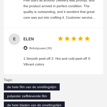
Five stars all around! Delivery was prompt, and
the product arrived in perfect condition. The
quality is outstanding, and it sevident that great
care was put into crafting it. Customer service
was friendly and efficient, ensuring a smooth and
enjoyable shopping experience.
E
ELEN
Behulpzaam (30)
1.Smooth peel-off 2- Hot and cold peel-off 3-
Vibrant colors
Tags:
de hete film van de smeltingslijm
polyester zelfklevende film
de hete bladen van de smeltingslijm