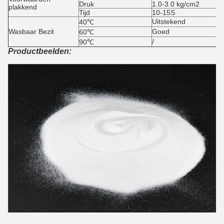
Druk
1.0-3.0 kg/cm2
plakkend
Tijd
10-15S
Uitstekend
40℃
Wasbaar Bezit
Goed
60℃
/
90℃
Productbeelden: