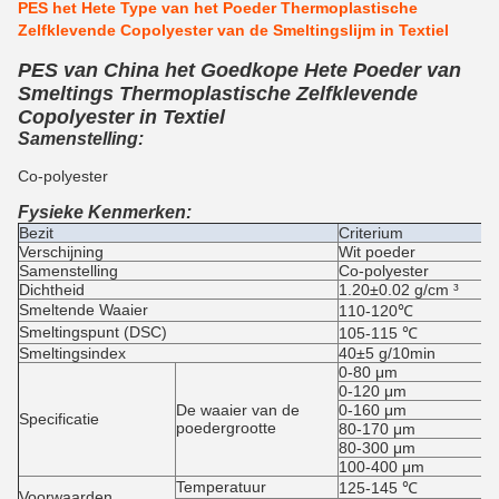
PES het Hete Type van het Poeder Thermoplastische
Zelfklevende Copolyester van de Smeltingslijm in Textiel
PES van China het Goedkope Hete Poeder van
Smeltings Thermoplastische Zelfklevende
Copolyester in Textiel
Samenstelling:
Co-polyester
Fysieke Kenmerken:
Bezit
Criterium
Verschijning
Wit poeder
Samenstelling
Co-polyester
Dichtheid
1.20±0.02 g/cm ³
Smeltende Waaier
110-120℃
Smeltingspunt (DSC)
105-115 ℃
Smeltingsindex
40±5 g/10min
0-80 μm
0-120 μm
De waaier van de
0-160 μm
Specificatie
poedergrootte
80-170 μm
80-300 μm
100-400 μm
Temperatuur
125-145 ℃
Voorwaarden