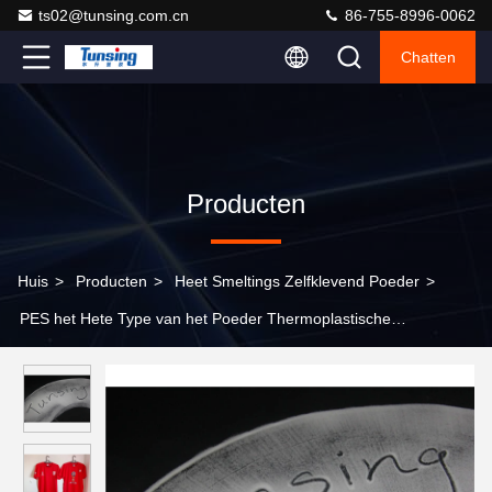
ts02@tunsing.com.cn
86-755-8996-0062
Chatten
Producten
Huis
>
Producten
>
Heet Smeltings Zelfklevend Poeder
>
PES het Hete Type van het Poeder Thermoplastische
Zelfklevende Copolyester van de Smeltingslijm in Textiel