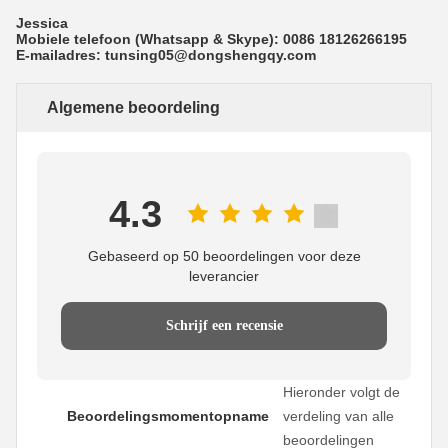
Jessica
Mobiele telefoon (Whatsapp & Skype): 0086 18126266195
E-mailadres: tunsing05@dongshengqy.com
Algemene beoordeling
4.3
Gebaseerd op 50 beoordelingen voor deze
leverancier
Schrijf een recensie
Hieronder volgt de
Beoordelingsmomentopname
verdeling van alle
beoordelingen