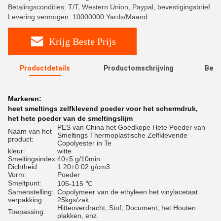
Betalingscondities: T/T, Western Union, Paypal, bevestigingsbrief
Levering vermogen: 10000000 Yards/Maand
Krijg Beste Prijs
Productdetails
Productomschrijving
Beoo
R
Markeren:
heet smeltings zelfklevend poeder voor het schermdruk
,
het hete poeder van de smeltingslijm
PES van China het Goedkope Hete Poeder van
Naam van het
Smeltings Thermoplastische Zelfklevende
product:
Copolyester in Te
kleur:
witte
Smeltingsindex:
40±5 g/10min
Dichtheid:
1.20±0.02 g/cm3
Vorm:
Poeder
Smeltpunt:
105-115 ℃
Samenstelling:
Copolymeer van de ethyleen het vinylacetaat
verpakking:
25kgs/zak
Hitteoverdracht, Stof, Document, het Houten
Toepassing:
plakken, enz.