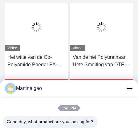
Video
Video
Het witte van de Co-
Van de het Polyurethaan
Polyamide Poeder PA
Hete Smelting van DTF
Wasbare Hete Smelting
het Zwarte Tpu
voor de Druk van de
Zelfklevende Poeder voor
Krijg Beste Prijs
Krijg Beste Prijs
Hitteoverdracht
de Druk van de
Martina gao
Hitteoverdracht
1:40 PM
Good day, what product are you looking for?
Shenzhen Tunsing Plastic Products Co., Ltd.