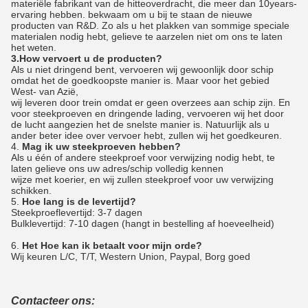
materiële fabrikant van de hitteoverdracht, die meer dan 10years-
ervaring hebben. bekwaam om u bij te staan de nieuwe
producten van R&D. Zo als u het plakken van sommige speciale
materialen nodig hebt, gelieve te aarzelen niet om ons te laten
het weten.
3.How vervoert u de producten?
Als u niet dringend bent, vervoeren wij gewoonlijk door schip
omdat het de goedkoopste manier is. Maar voor het gebied
West- van Azië,
wij leveren door trein omdat er geen overzees aan schip zijn. En
voor steekproeven en dringende lading, vervoeren wij het door
de lucht aangezien het de snelste manier is. Natuurlijk als u
ander beter idee over vervoer hebt, zullen wij het goedkeuren.
4.
Mag ik uw steekproeven hebben?
Als u één of andere steekproef voor verwijzing nodig hebt, te
laten gelieve ons uw adres/schip volledig kennen
wijze met koerier, en wij zullen steekproef voor uw verwijzing
schikken.
5.
Hoe lang is de levertijd?
Steekproeflevertijd: 3-7 dagen
Bulklevertijd: 7-10 dagen (hangt in bestelling af hoeveelheid)
6.
Het Hoe kan ik betaalt voor mijn orde?
Wij keuren L/C, T/T, Western Union, Paypal, Borg goed
Contacteer ons: