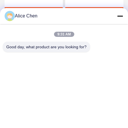
Film van het kwaliteits
Hete Smelting voor
Elastische Polyurethaan
Naadloos Ondergoed
Krijg Beste Prijs
Krijg Beste Prijs
Alice Chen
9:31 AM
Good day, what product are you looking for?
Shenzhen Tunsing Plastic Products Co., Ltd.
ts02@tunsing.com.cn
86-755-8996-0062
Tunsings Industriezone, het dorp van Nr 28 Xiatian,
Longtian-straat, Pingshan-District, Shenzhen-Stad, de
Provincie van Guangdong, China