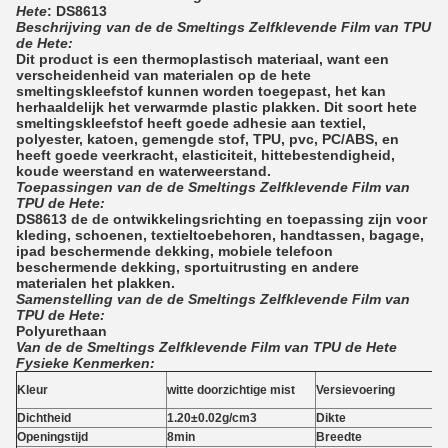
Hete
: DS8613
Beschrijving van de de Smeltings Zelfklevende Film van TPU
de Hete:
Dit product is een thermoplastisch materiaal, want een
verscheidenheid van materialen op de hete
smeltingskleefstof kunnen worden toegepast, het kan
herhaaldelijk het verwarmde plastic plakken. Dit soort hete
smeltingskleefstof heeft goede adhesie aan textiel,
polyester, katoen, gemengde stof, TPU, pvc, PC/ABS, en
heeft goede veerkracht, elasticiteit, hittebestendigheid,
koude weerstand en waterweerstand.
Toepassingen van de de Smeltings Zelfklevende Film van
TPU de Hete:
DS8613 de de ontwikkelingsrichting en toepassing zijn voor
kleding, schoenen, textieltoebehoren, handtassen, bagage,
ipad beschermende dekking, mobiele telefoon
beschermende dekking, sportuitrusting en andere
materialen het plakken.
Samenstelling van de de Smeltings Zelfklevende Film van
TPU de Hete:
Polyurethaan
Van de de Smeltings Zelfklevende Film van TPU de Hete
Fysieke Kenmerken:
Kleur
witte doorzichtige mist
Versievoering
Dichtheid
1.20±0.02g/cm3
Dikte
Openingstijd
8min
Breedte