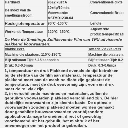
Hardheid
96±2 kust A
Conventionele dikte
10±4g/10min;
De Index van de
Voorwaarde:
Conventionele Breedte
smeltingsstroom
ASTMD1238-04
Reologie
temperatuur
90°C -100°C
Lengte
Afgewerkte
Werkende Temperatuur
120°C -150°C
productenspecificatie
De Hete de Smeltings Zelfklevende Film van TPU adviseerde
plakkend Voorwaarden:
Vlakke Pers
Tweede Vlakke Pers
Machine die plaatsen: 110℃-130℃
Machine die plaatsen:
Blijf stilstaan Tijd: 5-15 seconden
Blijf stilstaan Tijd: 8-2
Druk: 0.3-0.6mpa
Druk: 0.3-0.6mpa
1, temperatuur en druk Plakkend evenals de tijd betrokken
bij de sterkte van de film aan materiaal. Temperatuur de
plakkend moet aan de machine dicht zijn geplaatst de
temperatuur, moet de druk eenvormig zijn, vorm en druk
moet de rol vlak zijn.
2, in verschillende machines en materialen, zullen de
gebruikte voorwaarden plakkend verschillend zijn. De hier
duidelijke voorwaarden zijn slechts basis. De optimale
voorwaarden zouden plakkend moeten worden gemaakt
door geschikte bouwvoorwaarden voor bijzondere
applicationdamage te creëren, direct of gewichtig,
voortkomend uit het gebruik, het misbruik of het
onvermogen om het product te gebruiken.