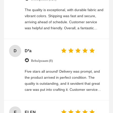
The quality is exceptional, with durable fabric and
vibrant colors. Shipping was fast and secure,
arriving ahead of schedule. Customer service
was helpful and friendly. Overall, a fantastic
experience
D
D*a
Behulpzaam (8)
Five stars all around! Delivery was prompt, and
the product arrived in perfect condition. The
quality is outstanding, and it sevident that great
care was put into crafting it. Customer service
was friendly and efficient, ensuring a smooth and
enjoyable shopping experience.
E
ELEN