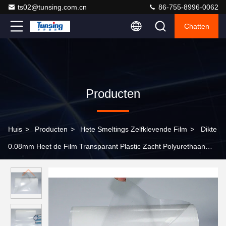
ts02@tunsing.com.cn
86-755-8996-0062
Chatten
Producten
Huis
>
Producten
>
Hete Smeltings Zelfklevende Film
>
Dikte
0.08mm Heet de Film Transparant Plastic Zacht Polyurethaan
van de Smeltingslijm voor Geen naait het Plakken