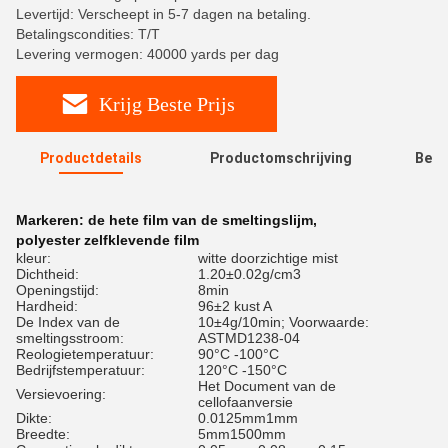
Levertijd: Verscheept in 5-7 dagen na betaling.
Betalingscondities: T/T
Levering vermogen: 40000 yards per dag
Krijg Beste Prijs
Productdetails
Productomschrijving
Beoo
R
Markeren:
de hete film van de smeltingslijm
,
polyester zelfklevende film
kleur:
witte doorzichtige mist
Dichtheid:
1.20±0.02g/cm3
Openingstijd:
8min
Hardheid:
96±2 kust A
De Index van de
10±4g/10min; Voorwaarde:
smeltingsstroom:
ASTMD1238-04
Reologietemperatuur:
90°C -100°C
Bedrijfstemperatuur:
120°C -150°C
Het Document van de
Versievoering:
cellofaanversie
Dikte:
0.0125mm1mm
Breedte:
5mm1500mm