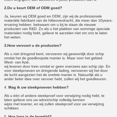
2.Do u keurt OEM of ODM goed?
Ja, keuren wij OEM goed en ODM, zijn wij de professionele
materiële fabrikant van de hitteoverdracht, die meer dan 10years-
ervaring hebben. bekwaam om u bij te staan de nieuwe
producten van R&D. Zo als u het plakken van sommige speciale
materialen nodig hebt, gelieve te aarzelen niet om ons te laten
het weten.
3.How vervoert u de producten?
Als u niet dringend bent, vervoeren wij gewoonlijk door schip
omdat het de goedkoopste manier is. Maar voor het gebied
West- van Azië,
wij leveren door trein omdat er geen overzees aan schip zijn. En
voor steekproeven en dringende lading, vervoeren wij het door
de lucht aangezien het de snelste manier is. Natuurlijk als u
ander beter idee over vervoer hebt, zullen wij het goedkeuren.
4.
Mag ik uw steekproeven hebben?
Als u één of andere steekproef voor verwijzing nodig hebt, te
laten gelieve ons uw adres/schip volledig kennen
wijze met koerier, en wij zullen steekproef voor uw verwijzing
schikken.
5.
Hoe lang is de levertijd?