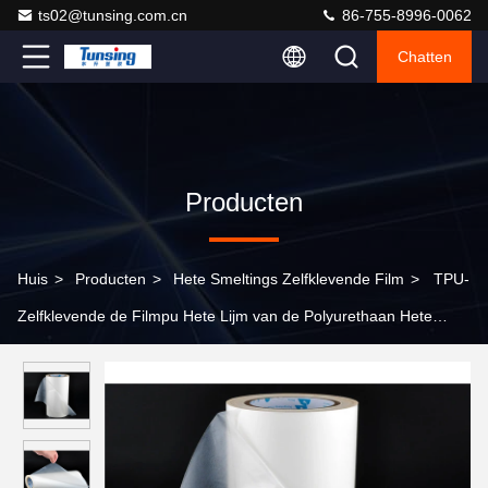
ts02@tunsing.com.cn
86-755-8996-0062
Chatten
Producten
Huis
>
Producten
>
Hete Smeltings Zelfklevende Film
>
TPU-
Zelfklevende de Filmpu Hete Lijm van de Polyurethaan Hete
Smelting Transparant voor Schoenenindustrie