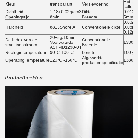
Het do
Kleur
transparant
Versievoering
cellofa
Dichtheid
1.18±0.02g/cm3
Dikte
0.012
Openingstijd
8min
Breedte
5mm1
0.03mm
Hardheid
88±3Shore A
Conventionele dikte
0.08mm
0.12m
20±5g/10min;
De Index van de
Conventionele
Voorwaarde:
1380m
smeltingsstroom
Breedte
ASTMD1238-04
Reologietemperatuur
90°C-100°C
Lengte
100 ya
Afgewerkte
OperatingTemperature
120°C -150°C
1380mm
productenspecificatie
Productbeelden: