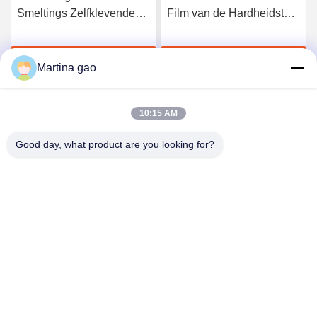
Smeltings Zelfklevende
Film van de Hardheidstpu
Film van het kwaliteits
Hete Smelting voor
Elastische Polyurethaan
Naadloos Ondergoed
Krijg Beste Prijs
Krijg Beste Prijs
Martina gao
10:15 AM
Good day, what product are you looking for?
Shenzhen Tunsing Plastic Products Co., Ltd.
ts02@tunsing.com.cn
86-755-8996-0062
Tunsings Industriezone, het dorp van Nr 28 Xiatian,
Longtian-straat, Pingshan-District, Shenzhen-Stad, de
Provincie van Guangdong, China