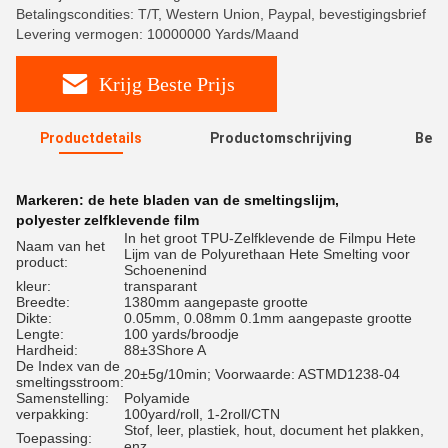
Betalingscondities: T/T, Western Union, Paypal, bevestigingsbrief
Levering vermogen: 10000000 Yards/Maand
Krijg Beste Prijs
Productdetails
Productomschrijving
Beoo
R
Markeren:
de hete bladen van de smeltingslijm
,
polyester zelfklevende film
In het groot TPU-Zelfklevende de Filmpu Hete
Naam van het
Lijm van de Polyurethaan Hete Smelting voor
product:
Schoenenind
kleur:
transparant
Breedte:
1380mm aangepaste grootte
Dikte:
0.05mm, 0.08mm 0.1mm aangepaste grootte
Lengte:
100 yards/broodje
Hardheid:
88±3Shore A
De Index van de
20±5g/10min; Voorwaarde: ASTMD1238-04
smeltingsstroom:
Samenstelling:
Polyamide
verpakking:
100yard/roll, 1-2roll/CTN
Stof, leer, plastiek, hout, document het plakken,
Toepassing:
enz.