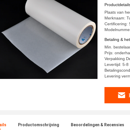
voor Lee
Productdetail
Plaats van he
Merknaam: T
Certificering
Modelnummer
Betaling & he
Min. bestelaa
Prijs: onderh
Verpakking Det
Levertijd: 5-
Betalingscond
Levering ver
ails
Productomschrijving
Beoordelingen & Recensies