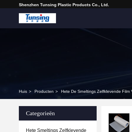
Shenzhen Tunsing Plastic Products Co., Ltd.
Huis
>
Producten
>
Hete De Smeltings Zelfklevende Film
Categorieën
Hete Smeltings Zelfklevende