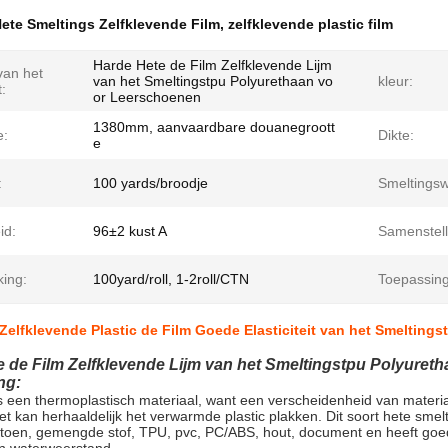
ete Smeltings Zelfklevende Film
,
zelfklevende plastic film
Harde Hete de Film Zelfklevende Lijm
an het
van het Smeltingstpu Polyurethaan vo
kleur:
:
or Leerschoenen
1380mm, aanvaardbare douanegroott
e:
Dikte:
e
:
100 yards/broodje
Smeltingsw
id:
96±2 kust A
Samenstell
king:
100yard/roll, 1-2roll/CTN
Toepassing
Zelfklevende Plastic de Film Goede Elasticiteit van het Smeltin
e de Film Zelfklevende Lijm van het Smeltingstpu Polyure
ng:
is een thermoplastisch materiaal, want een verscheidenheid van mater
et kan herhaaldelijk het verwarmde plastic plakken. Dit soort hete smelt
atoen, gemengde stof, TPU, pvc, PC/ABS, hout, document en heeft goede 