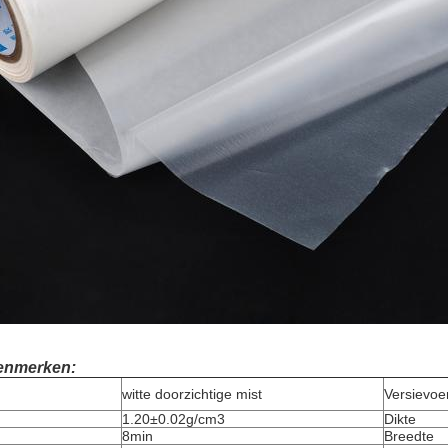
enmerken:
witte doorzichtige mist
Versievoe
1.20±0.02g/cm3
Dikte
8min
Breedte