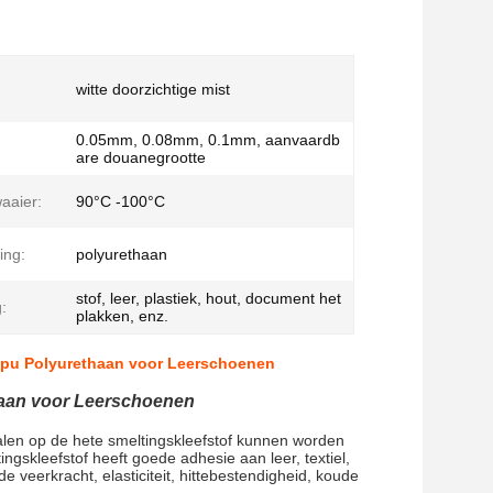
witte doorzichtige mist
0.05mm, 0.08mm, 0.1mm, aanvaardb
are douanegrootte
aaier:
90°C -100°C
ing:
polyurethaan
stof, leer, plastiek, hout, document het
:
plakken, enz.
gstpu Polyurethaan voor Leerschoenen
thaan voor Leerschoenen
ialen op de hete smeltingskleefstof kunnen worden
ingskleefstof heeft goede adhesie aan leer, textiel,
veerkracht, elasticiteit, hittebestendigheid, koude