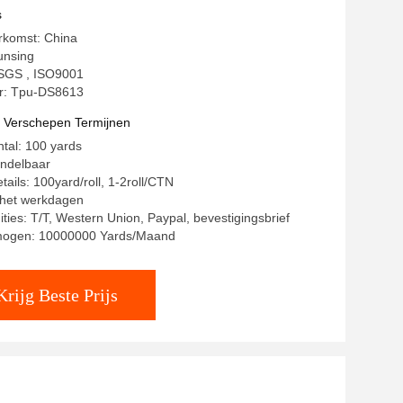
rschoenen
s
rkomst: China
unsing
: SGS , ISO9001
: Tpu-DS8613
t Verschepen Termijnen
ntal: 100 yards
andelbaar
ails: 100yard/roll, 1-2roll/CTN
8 het werkdagen
ities: T/T, Western Union, Paypal, bevestigingsbrief
mogen: 10000000 Yards/Maand
Krijg Beste Prijs