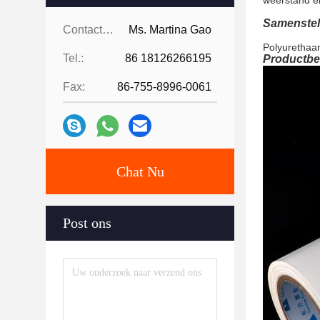
weerstand e
Samenstel
Contacten:
Ms. Martina Gao
Polyurethaa
Tel.:
86 18126266195
Productbe
Fax:
86-755-8996-0061
Chat Nu
Post ons