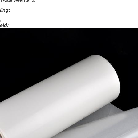
n waterweerstand.
ling:
n
eld: