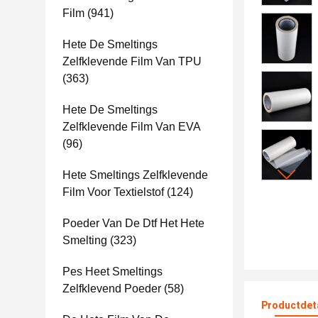
Film
(941)
Hete De Smeltings
Zelfklevende Film Van TPU
(363)
Hete De Smeltings
Zelfklevende Film Van EVA
(96)
Hete Smeltings Zelfklevende
Film Voor Textielstof
(124)
Poeder Van De Dtf Het Hete
Smelting
(323)
Pes Heet Smeltings
Zelfklevend Poeder
(58)
Productdet