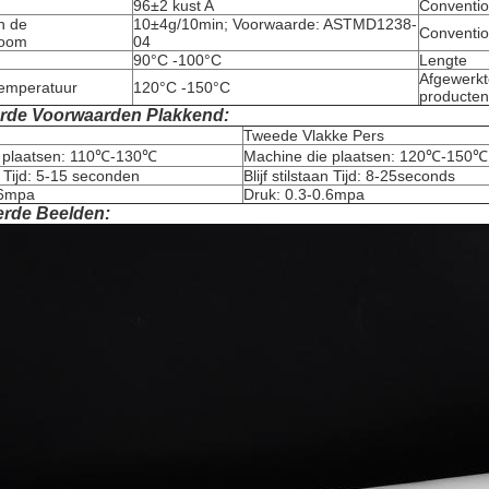
96±2 kust A
Conventio
n de
10±4g/10min; Voorwaarde: ASTMD1238-
Conventio
room
04
90°C -100°C
Lengte
Afgewerkt
emperatuur
120°C -150°C
productens
rde Voorwaarden Plakkend:
Tweede Vlakke Pers
e plaatsen: 110℃-130℃
Machine die plaatsen: 120℃-150℃
an Tijd: 5-15 seconden
Blijf stilstaan Tijd: 8-25seconds
.6mpa
Druk: 0.3-0.6mpa
erde Beelden: