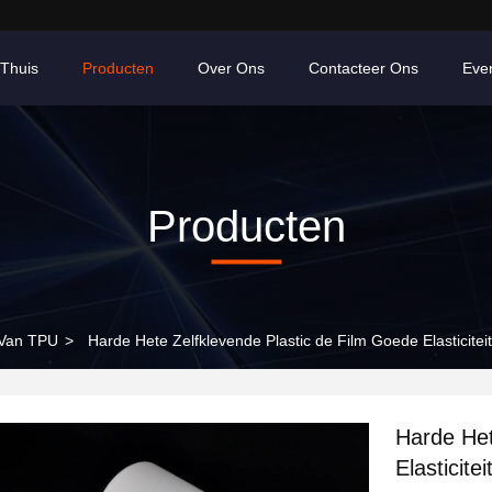
Thuis
Producten
Over Ons
Contacteer Ons
Eve
Producten
 Van TPU
>
Harde Hete Zelfklevende Plastic de Film Goede Elasticite
Harde Het
Elasticit