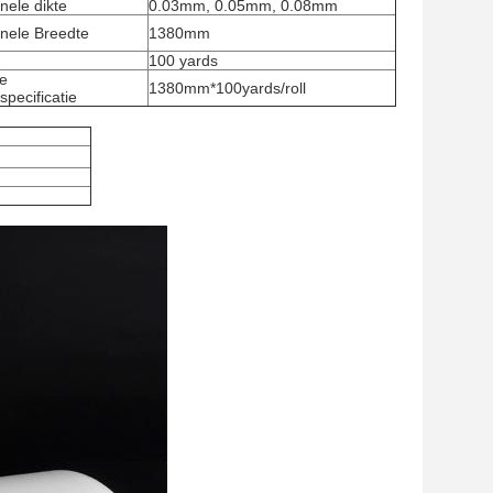
nele dikte
0.03mm, 0.05mm, 0.08mm
nele Breedte
1380mm
100 yards
e
1380mm*100yards/roll
pecificatie