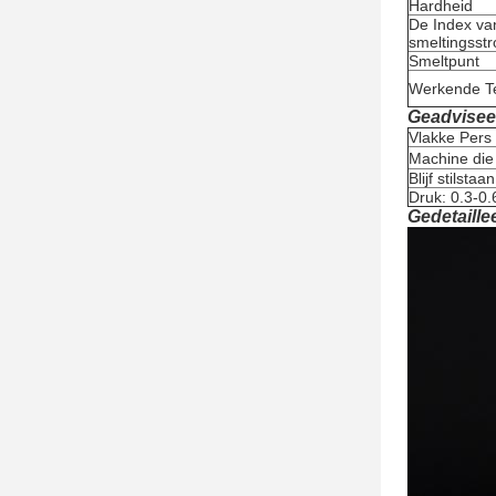
Hardheid
De Index va
smeltingsst
Smeltpunt
Werkende T
Geadvisee
Vlakke Pers
Machine di
Blijf stilsta
Druk: 0.3-0
Gedetaille