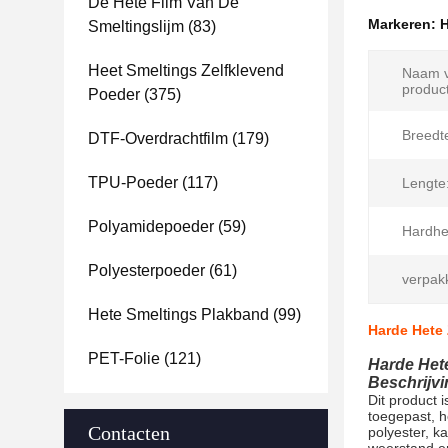
De Hete Film Van De
Markeren:
H
Smeltingslijm
(83)
Heet Smeltings Zelfklevend
Naam v
product
Poeder
(375)
Breedt
DTF-Overdrachtfilm
(179)
TPU-Poeder
(117)
Lengte
Polyamidepoeder
(59)
Hardhe
Polyesterpoeder
(61)
verpak
Hete Smeltings Plakband
(99)
Harde Hete 
PET-Folie
(121)
Harde Het
Beschrijvi
Dit product 
toegepast, h
Contacten
polyester, k