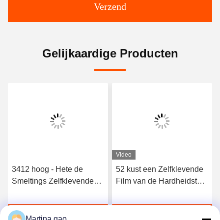
Verzend
Gelijkaardige Producten
Video
3412 hoog - Hete de
52 kust een Zelfklevende
Smeltings Zelfklevende
Film van de Hardheidstpu
Film van het kwaliteits
Hete Smelting voor
Elastische Polyurethaan
Naadloos Ondergoed
Krijg Beste Prijs
Krijg Beste Prijs
Martina gao