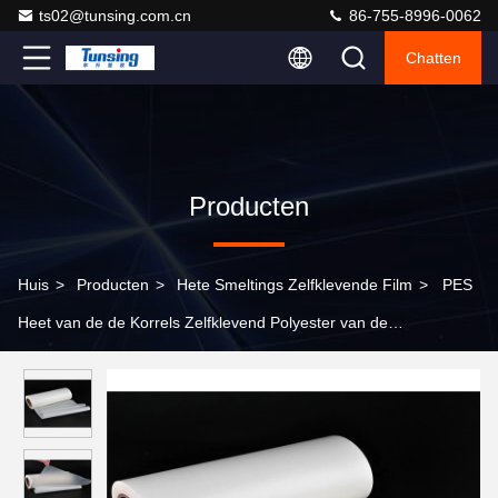
ts02@tunsing.com.cn
86-755-8996-0062
Chatten
Producten
Huis
>
Producten
>
Hete Smeltings Zelfklevende Film
>
PES
Heet van de de Korrels Zelfklevend Polyester van de
Smeltingslijm de Samenstellings Plakkend Plastiek aan Metaal