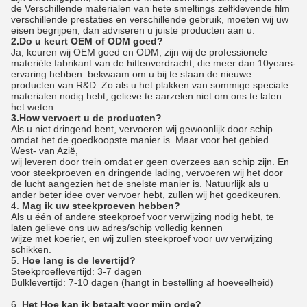
de Verschillende materialen van hete smeltings zelfklevende film
verschillende prestaties en verschillende gebruik, moeten wij uw
eisen begrijpen, dan adviseren u juiste producten aan u.
2.Do u keurt OEM of ODM goed?
Ja, keuren wij OEM goed en ODM, zijn wij de professionele
materiële fabrikant van de hitteoverdracht, die meer dan 10years-
ervaring hebben. bekwaam om u bij te staan de nieuwe
producten van R&D. Zo als u het plakken van sommige speciale
materialen nodig hebt, gelieve te aarzelen niet om ons te laten
het weten.
3.How vervoert u de producten?
Als u niet dringend bent, vervoeren wij gewoonlijk door schip
omdat het de goedkoopste manier is. Maar voor het gebied
West- van Azië,
wij leveren door trein omdat er geen overzees aan schip zijn. En
voor steekproeven en dringende lading, vervoeren wij het door
de lucht aangezien het de snelste manier is. Natuurlijk als u
ander beter idee over vervoer hebt, zullen wij het goedkeuren.
4.
Mag ik uw steekproeven hebben?
Als u één of andere steekproef voor verwijzing nodig hebt, te
laten gelieve ons uw adres/schip volledig kennen
wijze met koerier, en wij zullen steekproef voor uw verwijzing
schikken.
5.
Hoe lang is de levertijd?
Steekproeflevertijd: 3-7 dagen
Bulklevertijd: 7-10 dagen (hangt in bestelling af hoeveelheid)
6.
Het Hoe kan ik betaalt voor mijn orde?