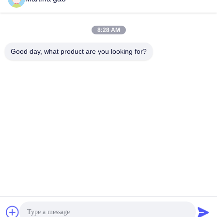
8:28 AM
Good day, what product are you looking for?
Shenzhen Tunsing Plastic Products Co., Ltd.
ts02@tunsing.com.cn
86-755-8996-0062
Tunsings Industriezone, het dorp van Nr 28 Xiatian,
Longtian-straat, Pingshan-District, Shenzhen-Stad, de
Provincie van Guangdong, China
De Goede Kwaliteit van China Hete Smeltings Zelfklevende
Film Leverancier. Copyright © 2018-2026 Shenzhen Tunsing
Plastic Products Co., Ltd. . Alle rechten voorbehoudena.