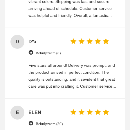
vibrant colors. Shipping was fast and secure,
arriving ahead of schedule. Customer service
was helpful and friendly. Overall, a fantastic
experience
D
D*a
Behulpzaam (8)
Five stars all around! Delivery was prompt, and
the product arrived in perfect condition. The
quality is outstanding, and it sevident that great
care was put into crafting it. Customer service
was friendly and efficient, ensuring a smooth and
enjoyable shopping experience.
E
ELEN
Behulpzaam (30)