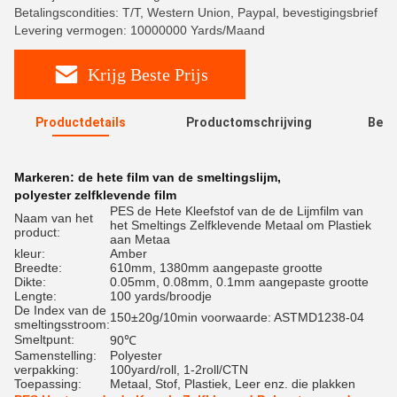
Betalingscondities: T/T, Western Union, Paypal, bevestigingsbrief
Levering vermogen: 10000000 Yards/Maand
Krijg Beste Prijs
Productdetails
Productomschrijving
Beoo
R
Markeren:
de hete film van de smeltingslijm
,
polyester zelfklevende film
PES de Hete Kleefstof van de de Lijmfilm van
Naam van het
het Smeltings Zelfklevende Metaal om Plastiek
product:
aan Metaa
kleur:
Amber
Breedte:
610mm, 1380mm aangepaste grootte
Dikte:
0.05mm, 0.08mm, 0.1mm aangepaste grootte
Lengte:
100 yards/broodje
De Index van de
150±20g/10min voorwaarde: ASTMD1238-04
smeltingsstroom:
Smeltpunt:
90℃
Samenstelling:
Polyester
verpakking:
100yard/roll, 1-2roll/CTN
Toepassing:
Metaal, Stof, Plastiek, Leer enz. die plakken