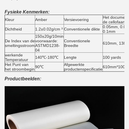
Fysieke Kenmerken:
Het document
Kleur
Amber
Versievoering
de cellofaanve
0.05mm, 0.0
Dichtheid
1.2±0.02g/cm ³
Conventionele dikte
0.1mm
150±20g/10min
De Index van de
voorwaarde:
Conventionele
610mm, 138
smeltingsstroom
ASTMD1238-
Breedte
04
werkende
140℃-180℃
Lengte
100 yards
Temperatuur
Het Punt van
Afgewerkte
90℃
610mm*100yar
het stroombegin
productenspecificatie
Productbeelden: