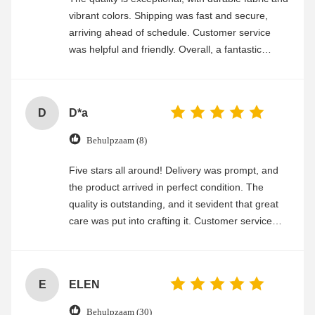
vibrant colors. Shipping was fast and secure,
arriving ahead of schedule. Customer service
was helpful and friendly. Overall, a fantastic
experience
D
D*a
Behulpzaam (8)
Five stars all around! Delivery was prompt, and
the product arrived in perfect condition. The
quality is outstanding, and it sevident that great
care was put into crafting it. Customer service
was friendly and efficient, ensuring a smooth and
enjoyable shopping experience.
E
ELEN
Behulpzaam (30)