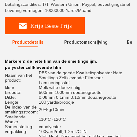
Betalingscondities: T/T, Western Union, Paypal, bevestigingsbrief
Levering vermogen: 10000000 Yards/Maand
Krijg Beste Prijs
Productdetails
Productomschrijving
Beoo
R
Markeren:
de hete film van de smeltingslijm
,
polyester zelfklevende film
PES van de goede Kwaliteitspolyester Hete
Naam van het
Smeltings Zelfklevende Film voor
product:
Lamineringsstof
kleur:
Melk witte doorzichtig
Breedte:
500mm 1000mm douanegrootte
Dikte:
0.08mm 0.1mm 0.12mm douanegrootte
Lengte:
100 yards/broodje
De Index van de
20±5g/10min
smeltingsstroom:
Smeltende
110°C -120°C
Waaier:
Samenstelling:
copolyester
verpakking:
100yard/roll, 1-2roll/CTN
Stof, Hout, Document het plakken, pvc-het