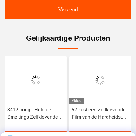
Verzend
Gelijkaardige Producten
Video
3412 hoog - Hete de
52 kust een Zelfklevende
Smeltings Zelfklevende
Film van de Hardheidstpu
Film van het kwaliteits
Hete Smelting voor
Elastische Polyurethaan
Naadloos Ondergoed