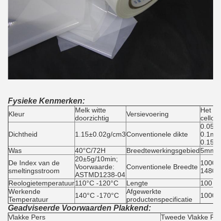
Fysieke Kenmerken:
Melk witte
Het d
Kleur
Versievoering
doorzichtig
cellof
0.05m
Dichtheid
1.15±0.02g/cm3
Conventionele dikte
0.1mm
0.15m
Was
40°C/72H
Breedtewerkingsgebied
5mm1
20±5g/10min;
De Index van de
1000m
Voorwaarde:
Conventionele Breedte
smeltingsstroom
1480
ASTMD1238-04
Reologietemperatuur
110°C -120°C
Lengte
100 ya
Werkende
Afgewerkte
140°C -170°C
1000m
Temperatuur
productenspecificatie
Geadviseerde Voorwaarden Plakkend:
Vlakke Pers
Tweede Vlakke Per