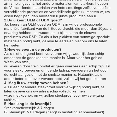
zijn smeltingspunt, het andere materialen kan plakken, hebben
de Verschillende materialen van hete smeltings zelfklevende film
verschillende prestaties en verschillende gebruik, moeten wij uw
eisen begrijpen, dan adviseren u juiste producten aan u.
2.Do u keurt OEM of ODM goed?
Ja, keuren wij OEM goed en ODM, zijn wij de professionele
materiële fabrikant van de hitteoverdracht, die meer dan 10years-
ervaring hebben. bekwaam om u bij te staan de nieuwe
producten van R&D. Zo als u het plakken van sommige speciale
materialen nodig hebt, gelieve te aarzelen niet om ons te laten
het weten.
3.How vervoert u de producten?
Als u niet dringend bent, vervoeren wij gewoonlijk door schip
omdat het de goedkoopste manier is. Maar voor het gebied
West- van Azië,
wij leveren door trein omdat er geen overzees aan schip zijn. En
voor steekproeven en dringende lading, vervoeren wij het door
de lucht aangezien het de snelste manier is. Natuurlijk als u
ander beter idee over vervoer hebt, zullen wij het goedkeuren.
4.
Mag ik uw steekproeven hebben?
Als u één of andere steekproef voor verwijzing nodig hebt, te
laten gelieve ons uw adres/schip volledig kennen
wijze met koerier, en wij zullen steekproef voor uw verwijzing
schikken.
5.
Hoe lang is de levertijd?
Steekproeflevertijd: 3-7 dagen
Bulklevertijd: 7-10 dagen (hangt in bestelling af hoeveelheid)