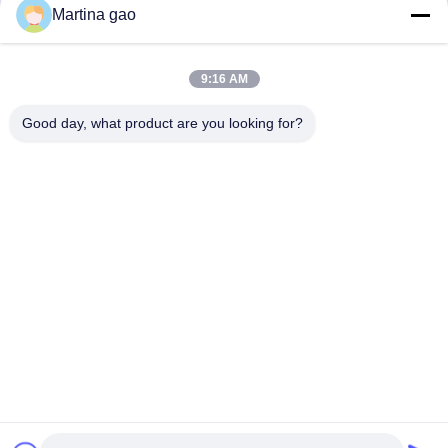
Krijg Beste Prijs
Krijg Beste Prijs
Martina gao
9:16 AM
Good day, what product are you looking for?
Shenzhen Tunsing Plastic Products Co., Ltd.
ts02@tunsing.com.cn
86-755-8996-0062
Tunsings Industriezone, het dorp van Nr 28 Xiatian,
Longtian-straat, Pingshan-District, Shenzhen-Stad, de
Provincie van Guangdong, China
De Goede Kwaliteit van China Hete Smeltings Zelfklevende
Film Leverancier. Copyright © 2018-2026 Shenzhen Tunsing