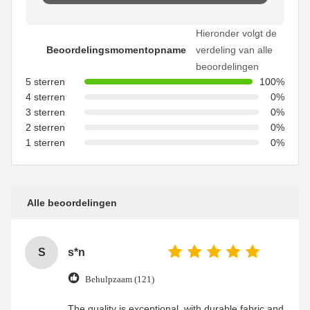
Hieronder volgt de
Beoordelingsmomentopname
verdeling van alle
beoordelingen
5 sterren
100%
4 sterren
0%
3 sterren
0%
2 sterren
0%
1 sterren
0%
Alle beoordelingen
S
s*n
Behulpzaam (121)
The quality is exceptional, with durable fabric and