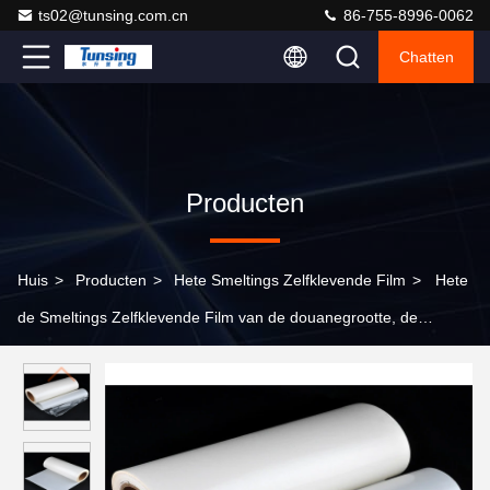
ts02@tunsing.com.cn
86-755-8996-0062
Chatten
Producten
Huis
>
Producten
>
Hete Smeltings Zelfklevende Film
>
Hete
de Smeltings Zelfklevende Film van de douanegrootte, de
Zelfklevende Film van TPU voor Geen Naaiend Ondergoed