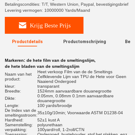
Betalingscondities: T/T, Western Union, Paypal, bevestigingsbrief
Levering vermogen: 10000000 Yards/Maand
Krijg Beste Prijs
Productdetails
Productomschrijving
Beoo
R
Markeren:
de hete film van de smeltingslijm
,
de hete bladen van de smeltingslijm
Heet verkoop Film van de de Smeltings
Naam van het
Zelfklevende Lijm van TPU de Hete voor Geen
product:
Naaiend Ondergoed
kleur:
transparant
Breedte:
1524mm aanvaardbare douanegrootte
0.05mm, 0.08mm 0.1mm aanvaardbare
Dikte:
douanegrootte
Lengte:
100 yards/broodje
De Index van de
35±10g/10min; Voorwaarde ASTM D1238-04
smeltingsstroom:
Hardheid:
52±1 kust A
Samenstelling:
polyurethaan
verpakking:
100yard/roll, 1-2roll/CTN
Toepassing:
Ondergoed, bustehouder, stof het plakken, enz.