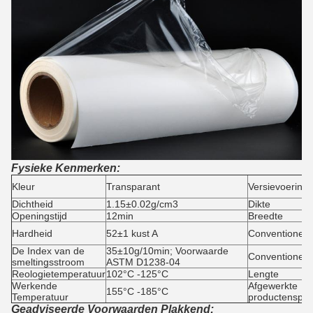
Fysieke Kenmerken:
Kleur
Transparant
Versievoering
Dichtheid
1.15±0.02g/cm3
Dikte
Openingstijd
12min
Breedte
Hardheid
52±1 kust A
Conventionele 
De Index van de
35±10g/10min; Voorwaarde
Conventionele
smeltingsstroom
ASTM D1238-04
Reologietemperatuur
102°C -125°C
Lengte
Werkende
Afgewerkte
155°C -185°C
Temperatuur
productenspeci
Geadviseerde Voorwaarden Plakkend: