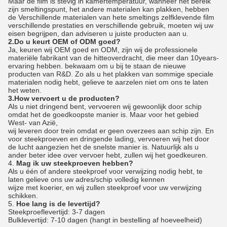
Maar de film is stevig in kamertemperatuur, wanneer het bereik
zijn smeltingspunt, het andere materialen kan plakken, hebben
de Verschillende materialen van hete smeltings zelfklevende film
verschillende prestaties en verschillende gebruik, moeten wij uw
eisen begrijpen, dan adviseren u juiste producten aan u.
2.Do u keurt OEM of ODM goed?
Ja, keuren wij OEM goed en ODM, zijn wij de professionele
materiële fabrikant van de hitteoverdracht, die meer dan 10years-
ervaring hebben. bekwaam om u bij te staan de nieuwe
producten van R&D. Zo als u het plakken van sommige speciale
materialen nodig hebt, gelieve te aarzelen niet om ons te laten
het weten.
3.How vervoert u de producten?
Als u niet dringend bent, vervoeren wij gewoonlijk door schip
omdat het de goedkoopste manier is. Maar voor het gebied
West- van Azië,
wij leveren door trein omdat er geen overzees aan schip zijn. En
voor steekproeven en dringende lading, vervoeren wij het door
de lucht aangezien het de snelste manier is. Natuurlijk als u
ander beter idee over vervoer hebt, zullen wij het goedkeuren.
4.
Mag ik uw steekproeven hebben?
Als u één of andere steekproef voor verwijzing nodig hebt, te
laten gelieve ons uw adres/schip volledig kennen
wijze met koerier, en wij zullen steekproef voor uw verwijzing
schikken.
5.
Hoe lang is de levertijd?
Steekproeflevertijd: 3-7 dagen
Bulklevertijd: 7-10 dagen (hangt in bestelling af hoeveelheid)