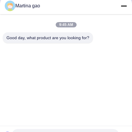
Krijg Beste Prijs
Krijg Beste Prijs
Martina gao
9:45 AM
Good day, what product are you looking for?
Shenzhen Tunsing Plastic Products Co., Ltd.
ts02@tunsing.com.cn
86-755-8996-0062
Tunsings Industriezone, het dorp van Nr 28 Xiatian,
Longtian-straat, Pingshan-District, Shenzhen-Stad, de
Provincie van Guangdong, China
De Goede Kwaliteit van China Hete Smeltings Zelfklevende
Film Leverancier. Copyright © 2018-2026 Shenzhen Tunsing