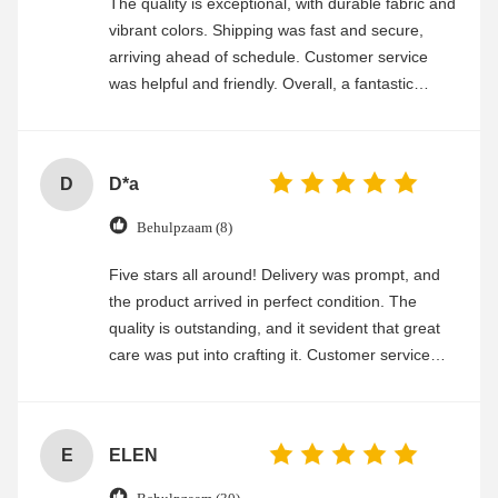
The quality is exceptional, with durable fabric and
vibrant colors. Shipping was fast and secure,
arriving ahead of schedule. Customer service
was helpful and friendly. Overall, a fantastic
experience
D
D*a
Behulpzaam (8)
Five stars all around! Delivery was prompt, and
the product arrived in perfect condition. The
quality is outstanding, and it sevident that great
care was put into crafting it. Customer service
was friendly and efficient, ensuring a smooth and
enjoyable shopping experience.
E
ELEN