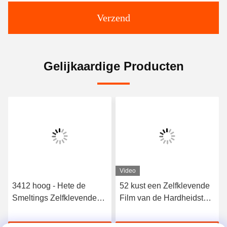
Verzend
Gelijkaardige Producten
Video
3412 hoog - Hete de
52 kust een Zelfklevende
Smeltings Zelfklevende
Film van de Hardheidstpu
Film van het kwaliteits
Hete Smelting voor
Elastische Polyurethaan
Naadloos Ondergoed