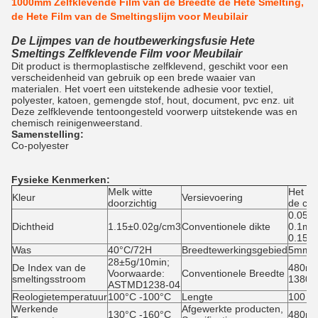
1000mm Zelfklevende Film van de Breedte de Hete Smelting,
de Hete Film van de Smeltingslijm voor Meubilair
De Lijmpes van de houtbewerkingsfusie Hete
Smeltings Zelfklevende Film voor Meubilair
Dit product is thermoplastische zelfklevend, geschikt voor een
verscheidenheid van gebruik op een brede waaier van
materialen. Het voert een uitstekende adhesie voor textiel,
polyester, katoen, gemengde stof, hout, document, pvc enz. uit
Deze zelfklevende tentoongesteld voorwerp uitstekende was en
chemisch reinigenweerstand.
Samenstelling:
Co-polyester
Fysieke Kenmerken:
Melk witte
Het d
Kleur
Versievoering
doorzichtig
de cel
0.05m
Dichtheid
1.15±0.02g/cm3
Conventionele dikte
0.1mm
0.15m
Was
40°C/72H
Breedtewerkingsgebied
5mm1
28±5g/10min;
De Index van de
480mm
Voorwaarde:
Conventionele Breedte
smeltingsstroom
1380
ASTMD1238-04
Reologietemperatuur
100°C -100°C
Lengte
100 ya
Werkende
Afgewerkte producten,
130°C -160°C
480mm