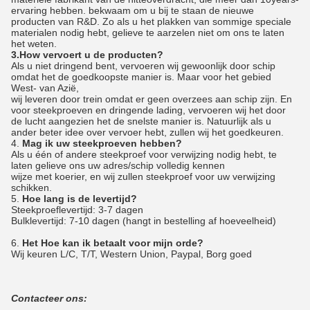
ervaring hebben. bekwaam om u bij te staan de nieuwe
producten van R&D. Zo als u het plakken van sommige speciale
materialen nodig hebt, gelieve te aarzelen niet om ons te laten
het weten.
3.How vervoert u de producten?
Als u niet dringend bent, vervoeren wij gewoonlijk door schip
omdat het de goedkoopste manier is. Maar voor het gebied
West- van Azië,
wij leveren door trein omdat er geen overzees aan schip zijn. En
voor steekproeven en dringende lading, vervoeren wij het door
de lucht aangezien het de snelste manier is. Natuurlijk als u
ander beter idee over vervoer hebt, zullen wij het goedkeuren.
4.
Mag ik uw steekproeven hebben?
Als u één of andere steekproef voor verwijzing nodig hebt, te
laten gelieve ons uw adres/schip volledig kennen
wijze met koerier, en wij zullen steekproef voor uw verwijzing
schikken.
5.
Hoe lang is de levertijd?
Steekproeflevertijd: 3-7 dagen
Bulklevertijd: 7-10 dagen (hangt in bestelling af hoeveelheid)
6.
Het Hoe kan ik betaalt voor mijn orde?
Wij keuren L/C, T/T, Western Union, Paypal, Borg goed
Contacteer ons: