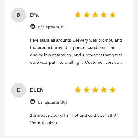
D
D*a
Behulpzaam (8)
Five stars all around! Delivery was prompt, and
the product arrived in perfect condition. The
quality is outstanding, and it sevident that great
care was put into crafting it. Customer service
was friendly and efficient, ensuring a smooth and
enjoyable shopping experience.
E
ELEN
Behulpzaam (30)
1.Smooth peel-off 2- Hot and cold peel-off 3-
Vibrant colors