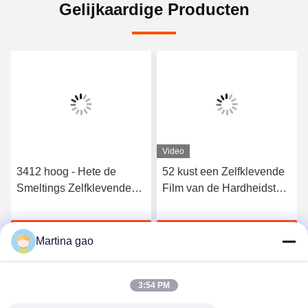
Gelijkaardige Producten
Video
3412 hoog - Hete de
52 kust een Zelfklevende
Smeltings Zelfklevende
Film van de Hardheidstpu
Film van het kwaliteits
Hete Smelting voor
Elastische Polyurethaan
Naadloos Ondergoed
Krijg Beste Prijs
Krijg Beste Prijs
Martina gao
3:54 PM