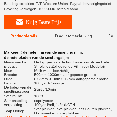
Betalingscondities: T/T, Western Union, Paypal, bevestigingsbrief
Levering vermogen: 10000000 Yards/Maand
Krijg Beste Prijs
Productdetails
Productomschrijving
Beoo
R
Markeren:
de hete film van de smeltingslijm
,
de hete bladen van de smeltingslijm
Naam van het
De Lijmpes van de houtbewerkingsfusie Hete
product:
Smeltings Zelfklevende Film voor Meubilair
kleur:
Melk witte doorzichtig
Breedte:
500mm 1000mm aangepaste grootte
Dikte:
0.08mm 0.1mm 0.12mm aangepaste grootte
Lengte:
100 yards/broodje
De Index van de
28±5g/10min
smeltingsstroom:
Smeltpunt:
100℃
Samenstelling:
copolyester
verpakking:
100yard/roll, 1-2roll/CTN
Stof plakken, pvc-plakken, het Houten plakken,
Toepassing:
Document enz. die plakken