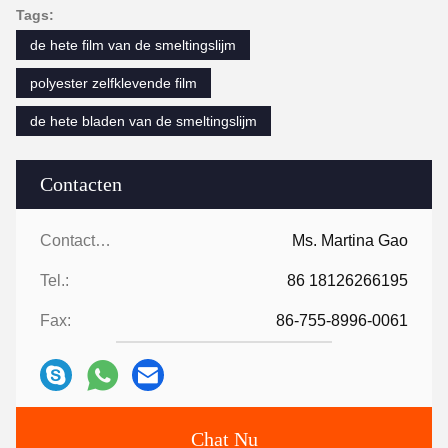
Tags:
de hete film van de smeltingslijm
polyester zelfklevende film
de hete bladen van de smeltingslijm
Contacten
Contacten:
Ms. Martina Gao
Tel.:
86 18126266195
Fax:
86-755-8996-0061
Chat Nu